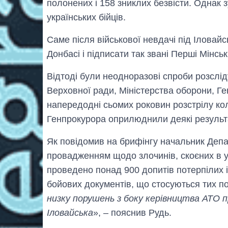
полонених і 158 зниклих безвісти. Однак з
українських бійців.
Саме після військової невдачі під Іловай
Донбасі і підписати так звані Перші Мінськ
Відтоді були неодноразові спроби розсліду
Верховної ради, Міністерства оборони, Ге
напередодні сьомих роковин розстрілу ко
Генпрокурора оприлюднили деякі результ
Як повідомив на брифінгу начальник Деп
провадженням щодо злочинів, скоєних в 
проведено понад 900 допитів потерпілих і 
бойових документів, що стосуються тих по
низку порушень з боку керівництва АТО пр
Іловайська
», – пояснив Рудь.