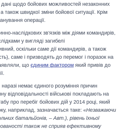
і дані щодо бойових можливостей незаконних
 також швидкої зміни бойової ситуації. Крім
анування операції.
нно-наслідкових зв'язків між діями командирів,
ідками у вигляді загибелі
вний, оскільки саме дії командирів, а також
ть), саме і призводять до перемог і поразок на
заявляли, що
єдиним фактором
який привів до
ї.
і наразі немає єдиного розуміння причин
ну відповідальності військові покладають на
бу про перебіг бойових дій у 2014 році, який
ку, наприклад, зазначається таке: «
Незважаючи
ьчих батальйонів, – Авт.), рівень їхньої
анізованості також не сприяв ефективному