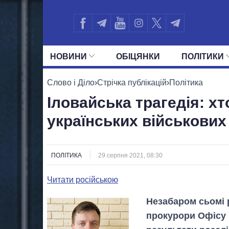
НОВИНИ
ОБIЦЯНКИ
ПОЛIТИКИ
УСІ ПОЛІТИКИ
ПРЕЗИДЕНТ І ОФ
Слово і Діло
›
Стрічка публікацій
›
Політика
Іловайська трагедія: х
українських військових
ПОЛІТИКА
29 серпня 2021, 08:30
Читати російською
Незабаром сьомі р
прокурори Офісу 