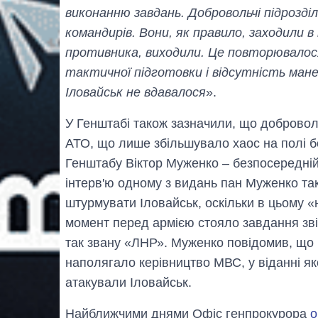
виконанню завдань. Добровольчі підрозділи
командирів. Вони, як правило, заходили в
противника, виходили. Це повторювалося 
тактичної підготовки і відсутність мане
Іловайськ не вдавалося
».
У Генштабі також зазначили, що добровол
АТО, що лише збільшувало хаос на полі 
Генштабу Віктор Муженко – безпосередній
інтерв'ю одному з видань пан Муженко так
штурмувати Іловайськ, оскільки в цьому «
момент перед армією стояло завдання зві
так звану «ЛНР». Муженко повідомив, що 
наполягало керівництво МВС, у віданні яко
атакували Іловайськ.
Найближчими днями Офіс генпрокурора
о