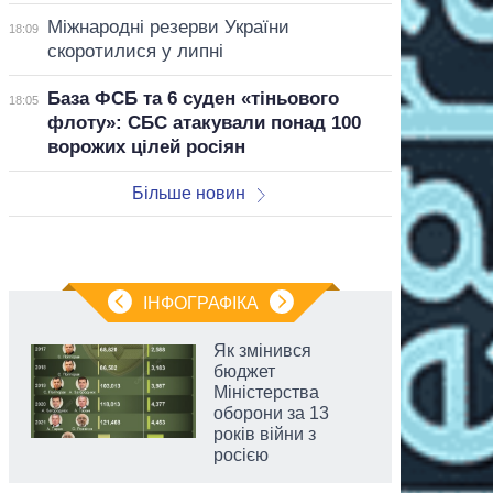
Міжнародні резерви України
18:09
скоротилися у липні
База ФСБ та 6 суден «тіньового
18:05
флоту»: СБС атакували понад 100
ворожих цілей росіян
Більше новин
ІНФОГРАФІКА
Як змінився
бюджет
Міністерства
оборони за 13
років війни з
росією