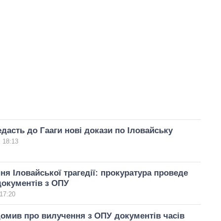
едасть до Гааги нові докази по Іловайську
 18:13
ня Іловайської трагедії: прокуратура проведе
документів з ОПУ
17:20
омив про вилучення з ОПУ документів часів