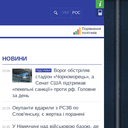
УКР
РОС
Порівняння
політиків
ЦІЙ
МЕРИ МІСТ
ВСІ ПЕРСОНИ
НОВИНИ
Ворог обстріляв
ПІДСУМКИ
23:09
стадіон «Чорноморець», а
Сенат США підтримав
«пекельні санкції» проти рф. Головне
за день
Окупанти вдарили з РСЗВ по
22:29
Слов'янську, є жертва і поранені
У Німеччині над військовою базою, де
21:45