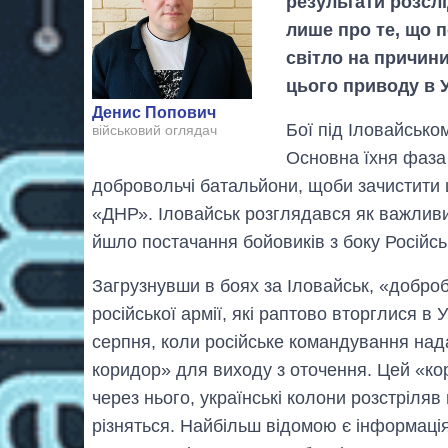
результати розслі
лише про те, що 
світло на причини
цього приводу в У
Денис Попович
Бої під Іловайсько
військовий оглядач
Основна їхня фаза 
добровольчі батальйони, щоби зачистити ц
«ДНР». Іловайськ розглядався як важливи
йшло постачання бойовиків з боку Російсь
Загрузнувши в боях за Іловайськ, «добро
російської армії, які раптово вторглися в 
серпня, коли російське командування над
коридор» для виходу з оточення. Цей «к
через нього, українські колони розстріляв
різняться. Найбільш відомою є інформація