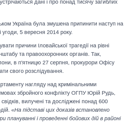
устрічаються дані і про понад тисячу загиблих
ськом Україна була змушена припинити наступ на
і угоди, 5 вересня 2014 року.
вати причини Іловайської трагедії на рівні
нштабу та правоохоронних органів. Так,
лони, в п'ятницю 27 серпня, прокурори Офісу
ати свого розслідування.
артаменту нагляду над кримінальними
умовах збройного конфлікту ОГПУ Юрій Рудь,
Вісім масованих
свідків, вилучені та досліджені понад 600
ударів по Україні
за літо: Київ та
дій. «
На підставі цих доказів встановлено
область стали
и плануванні і проведенні бойових дій в районі
головною ціллю
рф