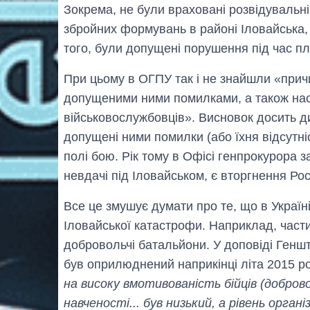
Зокрема, не були враховані розвідувальн
збройних формувань в районі Іловайська, а
того, були допущені порушення під час пл
При цьому в ОГПУ так і не знайшли «причи
допущеними ними помилками, а також насл
військовослужбовців». Висновок досить ди
допущені ними помилки (або їхня відсутніс
полі бою. Рік тому в Офісі генпрокурора 
невдачі під Іловайськом, є вторгнення Росі
Все це змушує думати про те, що в Україн
Іловайської катастрофи. Наприклад, части
добровольчі батальйони. У доповіді Геншта
був оприлюднений наприкінці літа 2015 ро
на високу вмотивованість бійців (добровол
навченості... був низький, а рівень орг