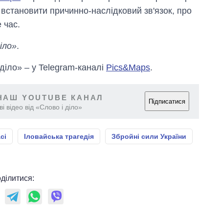
 встановити причинно-наслідковий зв'язок, про
 час.
іло»
.
 діло» – у Telegram-каналі
Pics&Maps
.
НАШ YOUTUBE КАНАЛ
Підписатися
і відео від «Слово і діло»
сі
Іловайська трагедія
Збройні сили України
ділитися: