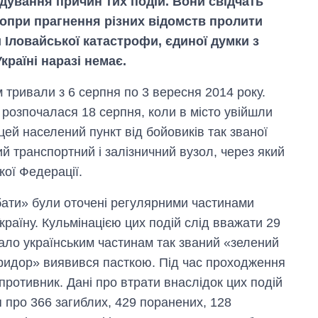
дування причин тих подій. Вони свідчать
попри прагнення різних відомств пролити
 Іловайської катастрофи, єдиної думки з
країні наразі немає.
м тривали з 6 серпня по 3 вересня 2014 року.
розпочалася 18 серпня, коли в місто увійшли
ей населений пункт від бойовиків так званої
й транспортний і залізничний вузол, через який
кої Федерації.
бати» були оточені регулярними частинами
Україну. Кульмінацією цих подій слід вважати 29
ало українським частинам так званий «зелений
оридор» виявився пасткою. Під час проходження
 противник. Дані про втрати внаслідок цих подій
 про 366 загиблих, 429 поранених, 128