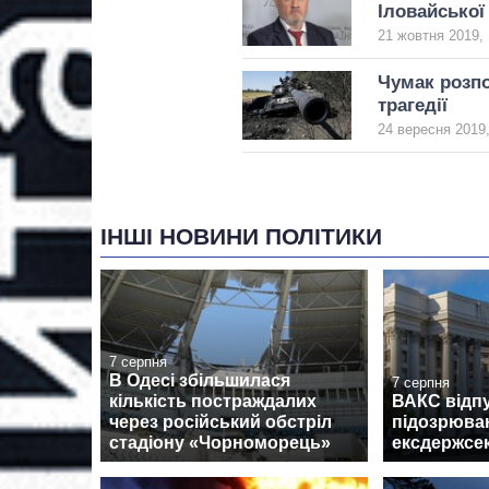
Іловайської 
21 жовтня 2019, 
Чумак розпо
трагедії
24 вересня 2019,
ІНШІ НОВИНИ ПОЛІТИКИ
7 серпня
В Одесі збільшилася
7 серпня
кількість постраждалих
ВАКС відпу
через російський обстріл
підозрюван
стадіону «Чорноморець»
ексдержсе