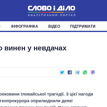
ІНФОГРАФІКА
ВІДЕО
ПІДТРИМАТИ
ІС
СТРІЧКА
ВЕРХОВНА РАДА
ПОДІЇ
СТАТТІ
КАБІНЕТ МІНІСТРІВ
ДУМКИ
ОГЛЯДИ
ГОЛОВИ ОБЛАДМІНІСТРА
ДАЙДЖЕСТИ
то винен у невдачах
ПОЛІТИКА
ДЕПУТАТИ
ЕКОНОМІКА
КОМІТЕТИ
СУСПІЛЬСТВО
ФРАКЦІЇ
ОКРУГИ
СВІТ
оковини Іловайської трагедії. З цієї нагоди
генпрокурора оприлюднили деякі