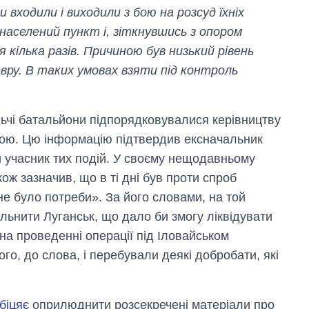
 входили і виходили з бою на розсуд їхніх
 населений пункт і, зіткнувшись з опором
кілька разів. Причиною був низький рівень
вру. В таких умовах взяти під контроль
ьчі батальйони підпорядковувалися керівництву
бою. Цю інформацію підтвердив ексначальник
 учасник тих подій. У своєму нещодавньому
ож зазначив, що в ті дні був проти спроб
не було потреби». За його словами, на той
льнити Луганськ, що дало би змогу ліквідувати
на проведенні операції під Іловайськом
го, до слова, і перебували деякі добробати, які
біцяє
оприлюднити розсекречені матеріали про