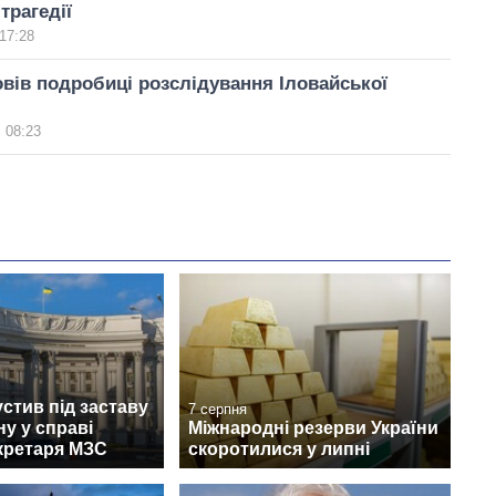
трагедії
17:28
вів подробиці розслідування Іловайської
 08:23
стив під заставу
7 серпня
у у справі
Міжнародні резерви України
кретаря МЗС
скоротилися у липні