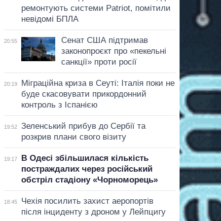
ремонтують системи Patriot, помітили
невідомі БПЛА
Сенат США підтримав
20:55
законопроєкт про «пекельні
санкції» проти росії
Міграційна криза в Сеуті: Італія поки не
20:19
буде скасовувати прикордонний
контроль з Іспанією
Зеленський прибув до Сербії та
19:52
розкрив плани свого візиту
В Одесі збільшилася кількість
19:17
постраждалих через російський
обстріл стадіону «Чорноморець»
Чехія посилить захист аеропортів
18:45
після інциденту з дроном у Лейпцигу