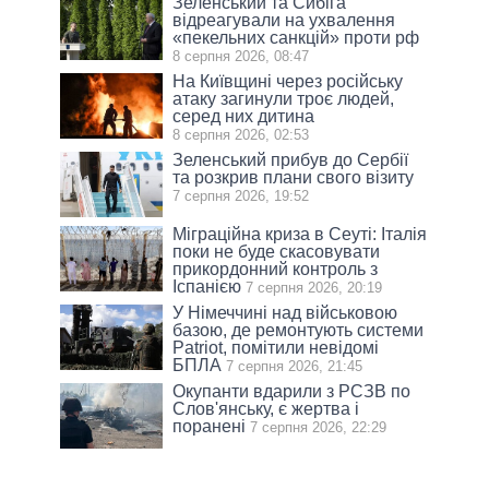
Зеленський та Сибіга
відреагували на ухвалення
«пекельних санкцій» проти рф
8 серпня 2026, 08:47
На Київщині через російську
атаку загинули троє людей,
серед них дитина
8 серпня 2026, 02:53
Зеленський прибув до Сербії
та розкрив плани свого візиту
7 серпня 2026, 19:52
Міграційна криза в Сеуті: Італія
поки не буде скасовувати
прикордонний контроль з
Іспанією
7 серпня 2026, 20:19
У Німеччині над військовою
базою, де ремонтують системи
Patriot, помітили невідомі
БПЛА
7 серпня 2026, 21:45
Окупанти вдарили з РСЗВ по
Слов'янську, є жертва і
поранені
7 серпня 2026, 22:29