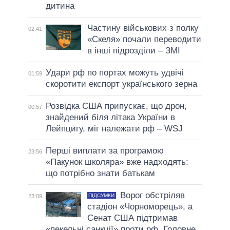
дитина
Частину військових з полку
02:41
«Скеля» почали переводити
в інші підрозділи – ЗМІ
Удари рф по портах можуть удвічі
01:59
скоротити експорт українського зерна
Розвідка США припускає, що дрон,
00:57
знайдений біля літака України в
Лейпцигу, міг належати рф – WSJ
Перші виплати за програмою
23:56
«Пакунок школяра» вже надходять:
що потрібно знати батькам
Ворог обстріляв
ПІДСУМКИ
23:09
стадіон «Чорноморець», а
Сенат США підтримав
«пекельні санкції» проти рф. Головне