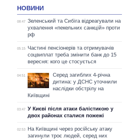
НОВИНИ
Зеленський та Сибіга відреагували на
08:47
ухвалення «пекельних санкцій» проти
рф
Частині пенсіонерів та отримувачів
05:15
соцвиплат треба змінити банк до 15
вересня: кого це стосується
Серед загиблих 4-річна
04:51
дитина: у ДСНС уточнили
наслідки обстрілу на
Київщині
У Києві після атаки балістикою у
03:47
двох районах сталися пожежі
На Київщині через російську атаку
02:53
загинули троє людей, серед них