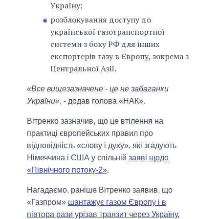
Україну;
розблокування доступу до
української газотранспортної
системи з боку РФ для інших
експортерів газу в Європу, зокрема з
Центральної Азії.
«Все вищезазначене - це не забаганки
України»
, - додав голова «НАК».
Вітренко зазначив, що це втілення на
практиці європейських правил про
відповідність «слову і духу», які згадують
Німеччина і США у спільній
заяві щодо
«Північного потоку-2»
.
Нагадаємо, раніше Вітренко заявив, що
«Газпром»
шантажує газом Європу і в
півтора рази урізав транзит через Україну.