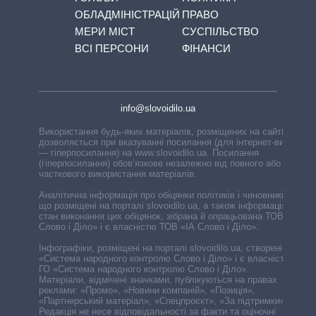
ОБЛАДМІНІСТРАЦІЙ
ПРАВО
МЕРИ МІСТ
СУСПІЛЬСТВО
ВСІ ПЕРСОНИ
ФІНАНСИ
info@slovoidilo.ua
Використання будь-яких матеріалів, розміщених на сайті,
дозволяється при вказуванні посилання (для інтернет-видань
— гіперпосилання) на www.slovoidilo.ua. Посилання
(гіперпосилання) обов’язкове незалежно від повного або
часткового використання матеріалів.
Аналітична інформація про обіцянки політиків і чиновників,
що розміщені на порталі slovoidilo.ua, а також інформація про
стан виконання цих обіцянок, зібрана й опрацьована ТОВ «ІА
Слово і Діло» і є власністю ТОВ «ІА Слово і Діло».
Інфографіки, розміщені на порталі slovoidilo.ua, створені ГО
«Система народного контролю Слово і Діло» і є власністю
ГО «Система народного контролю Слово і Діло».
Матеріали, відмічені значками, публікуються на правах
реклами: «Промо», «Новини компаній», «Позиція»,
«Партнерський матеріал», «Спецпроєкт», «За підтримки».
Редакція не несе відповідальності за факти та оціночні