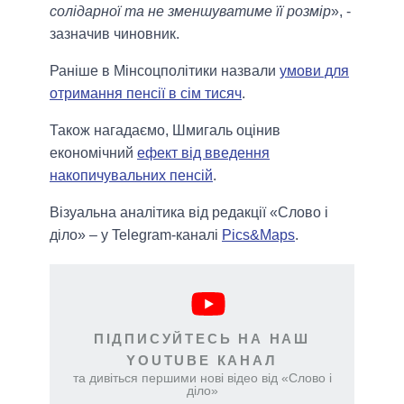
солідарної та не зменшуватиме її розмір
», -
зазначив чиновник.
Раніше в Мінсоцполітики назвали
умови для
отримання пенсії в сім тисяч
.
Також нагадаємо, Шмигаль оцінив
економічний
ефект від введення
накопичувальних пенсій
.
Візуальна аналітика від редакції «Слово і
діло» – у Telegram-каналі
Pics&Maps
.
ПІДПИСУЙТЕСЬ НА НАШ
YOUTUBE КАНАЛ
та дивіться першими нові відео від «Слово і
діло»