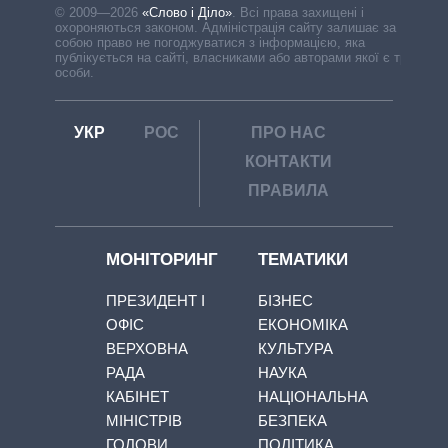
© 2009—2026
«Слово і Діло»
.
Всі права захищені і
охороняються законом. Адміністрація сайту залишає за
собою право не погоджуватися з інформацією, яка
публікується на сайті, власниками або авторами якої є треті
особи.
УКР
РОС
ПРО НАС
КОНТАКТИ
ПРАВИЛА
МОНІТОРИНГ
ТЕМАТИКИ
ПРЕЗИДЕНТ І
БІЗНЕС
ОФІС
ЕКОНОМІКА
ВЕРХОВНА
КУЛЬТУРА
РАДА
НАУКА
КАБІНЕТ
НАЦІОНАЛЬНА
МІНІСТРІВ
БЕЗПЕКА
ГОЛОВИ
ПОЛІТИКА