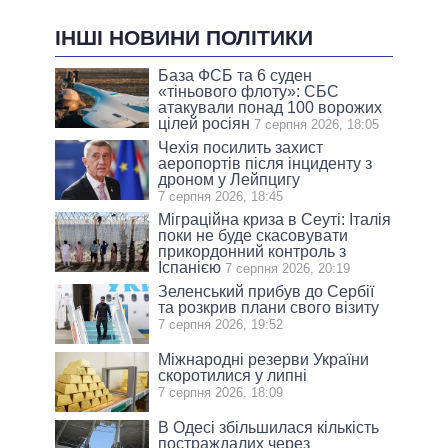
ІНШІ НОВИНИ ПОЛІТИКИ
База ФСБ та 6 суден
«тіньового флоту»: СБС
атакували понад 100 ворожих
цілей росіян
7 серпня 2026, 18:05
Чехія посилить захист
аеропортів після інциденту з
дроном у Лейпцигу
7 серпня 2026, 18:45
Міграційна криза в Сеуті: Італія
поки не буде скасовувати
прикордонний контроль з
Іспанією
7 серпня 2026, 20:19
Зеленський прибув до Сербії
та розкрив плани свого візиту
7 серпня 2026, 19:52
Міжнародні резерви України
скоротилися у липні
7 серпня 2026, 18:09
В Одесі збільшилася кількість
постраждалих через