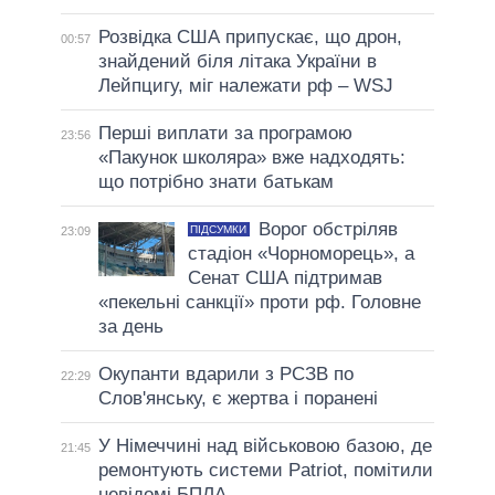
Розвідка США припускає, що дрон,
00:57
знайдений біля літака України в
Лейпцигу, міг належати рф – WSJ
Перші виплати за програмою
23:56
«Пакунок школяра» вже надходять:
що потрібно знати батькам
Ворог обстріляв
ПІДСУМКИ
23:09
стадіон «Чорноморець», а
Сенат США підтримав
«пекельні санкції» проти рф. Головне
за день
Окупанти вдарили з РСЗВ по
22:29
Слов'янську, є жертва і поранені
У Німеччині над військовою базою, де
21:45
ремонтують системи Patriot, помітили
невідомі БПЛА