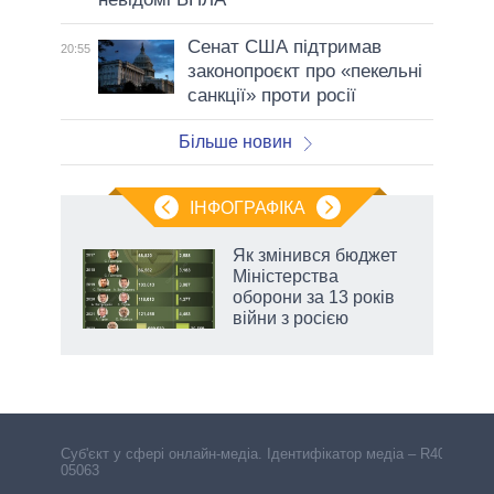
Сенат США підтримав
20:55
законопроєкт про «пекельні
санкції» проти росії
Більше новин
ІНФОГРАФІКА
 як
Як змінився бюджет
и за
Міністерства
оборони за 13 років
2027-
війни з росією
Cуб'єкт у сфері онлайн-медіа. Ідентифікатор медіа – R40-
05063