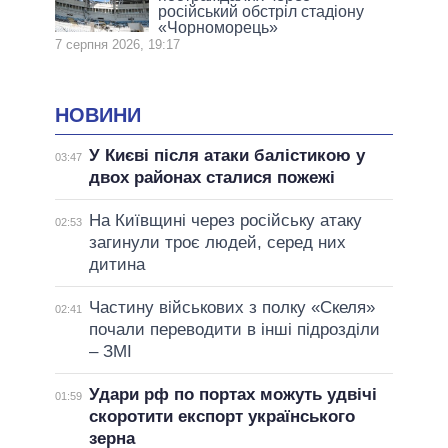
російський обстріл стадіону
«Чорноморець»
7 серпня 2026, 19:17
НОВИНИ
У Києві після атаки балістикою у
03:47
двох районах сталися пожежі
На Київщині через російську атаку
02:53
загинули троє людей, серед них
дитина
Частину військових з полку «Скеля»
02:41
почали переводити в інші підрозділи
– ЗМІ
Удари рф по портах можуть удвічі
01:59
скоротити експорт українського
зерна