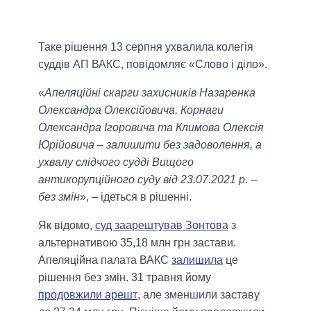
Таке рішення 13 серпня ухвалила колегія
суддів АП ВАКС, повідомляє «Слово і діло».
«
Апеляційні скарги захисників Назаренка
Олександра Олексійовича, Корнаги
Олександра Ігоровича та Климова Олексія
Юрійовича – залишити без задоволення, а
ухвалу слідчого судді Вищого
антикорупційного суду від 23.07.2021 р. –
без змін
», – ідеться в рішенні.
Як відомо,
суд заарештував Зонтова
з
альтернативою 35,18 млн грн застави.
Апеляційна палата ВАКС
залишила
це
рішення без змін. 31 травня йому
продовжили арешт
, але зменшили заставу