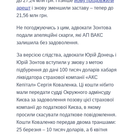
до 27,24 млн грн. Пізніше
йому продовжили
арешт
і знову зменшили заставу – тепер до
21,56 млн грн.
Не погоджуючись з цим, адвокати Зонтова
подали апеляційні скарги, які АП ВАКС
залишила без задоволення.
За версією слідства, адвокати Юрій Донець і
Юрій Зонтов вступили у змову з метою
підбурення до дачі 100 тисяч доларів хабаря
ліквідатора страхової компанії «АКС
Кепітал» Сергія Коваленка. Ці кошти нібито
мали передати судді Окружного адмінсуду
Києва за задоволення позову цієї страхової
компанії до податкової Києва, в якому
просили скасувати податкове повідомлення.
Кошти Коваленко передав двома траншами:
25 березня – 10 тисяч доларів, а 6 квітня