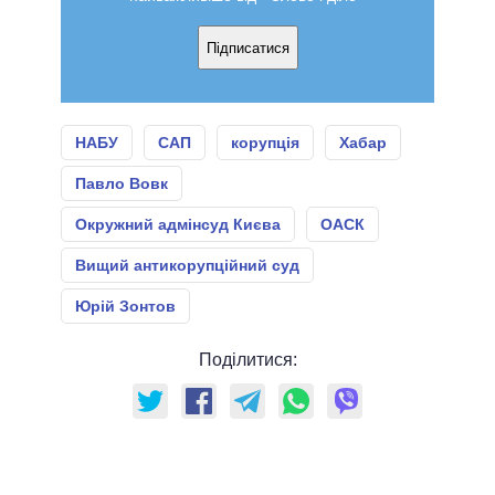
Підписатися
НАБУ
САП
корупція
Хабар
Павло Вовк
Окружний адмінсуд Києва
ОАСК
Вищий антикорупційний суд
Юрій Зонтов
Поділитися: