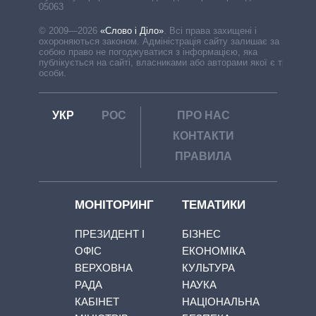
05063
© 2009—2026
«Слово і Діло»
.
Всі права захищені і
охороняються законом. Адміністрація сайту залишає за
собою право не погоджуватися з інформацією, яка
публікується на сайті, власниками або авторами якої є треті
особи.
УКР
РОС
ПРО НАС
КОНТАКТИ
ПРАВИЛА
МОНІТОРИНГ
ТЕМАТИКИ
ПРЕЗИДЕНТ І
БІЗНЕС
ОФІС
ЕКОНОМІКА
ВЕРХОВНА
КУЛЬТУРА
РАДА
НАУКА
КАБІНЕТ
НАЦІОНАЛЬНА