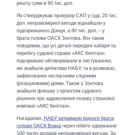
решту суми в 90 тис. дол.
Як стверджував прокурор САП у суді, 20 тис.
дол. неправомірної вигоди віднайшли у
підозрюваного Донця, а 80 тис. дол. – у
брата голови ОАСК Зонтова. Він також
повідомив, що усі деталі передачі хабаря та
перебігу судової справи «АКС Кепітал»
підозрювані обговорювали в листуваннях,
які знайшли детективи НАБУ, та в розмовах,
зафіксованих негласними слідчими
(розшуковими) діями. Також у Зонтова
знайшли флешку з проєктом судового
рішення про задоволення позову страхової
компанії «АКС Кепітал».
Нагадаємо,
НАБУ затримало рідного брата
голови ОАСК Вовка
через нібито одержання
100 тисяч доларів неправомірної вигоди. За