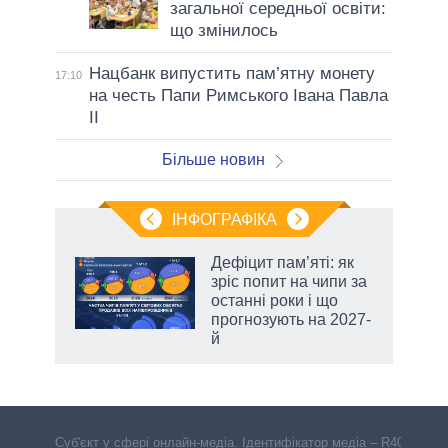
загальної середньої освіти:
що змінилось
Нацбанк випустить пам’ятну монету
17:10
на честь Папи Римського Івана Павла
II
Більше новин
ІНФОГРАФІКА
Дефіцит пам’яті: як
 за
зріс попит на чипи за
асть
останні роки і що
прогнозують на 2027-
й
Cуб'єкт у сфері онлайн-медіа. Ідентифікатор медіа – R40-