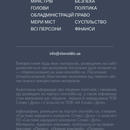
МІНІСТРІВ
БЕЗПЕКА
ГОЛОВИ
ПОЛІТИКА
ОБЛАДМІНІСТРАЦІЙ
ПРАВО
МЕРИ МІСТ
СУСПІЛЬСТВО
ВСІ ПЕРСОНИ
ФІНАНСИ
info@slovoidilo.ua
Використання будь-яких матеріалів, розміщених на сайті,
дозволяється при вказуванні посилання (для інтернет-видань
— гіперпосилання) на www.slovoidilo.ua. Посилання
(гіперпосилання) обов’язкове незалежно від повного або
часткового використання матеріалів.
Аналітична інформація про обіцянки політиків і чиновників,
що розміщені на порталі slovoidilo.ua, а також інформація про
стан виконання цих обіцянок, зібрана й опрацьована ТОВ «ІА
Слово і Діло» і є власністю ТОВ «ІА Слово і Діло».
Інфографіки, розміщені на порталі slovoidilo.ua, створені ГО
«Система народного контролю Слово і Діло» і є власністю
ГО «Система народного контролю Слово і Діло».
Матеріали, відмічені значками, публікуються на правах
реклами: «Промо», «Новини компаній», «Позиція»,