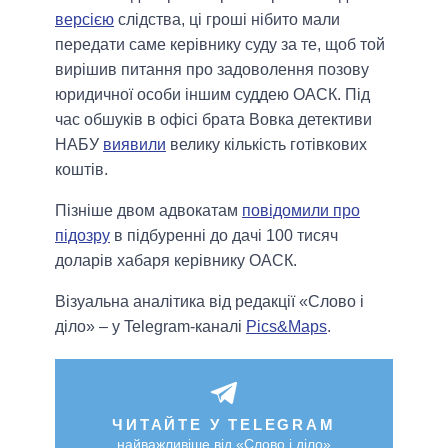
версією
слідства, ці гроші нібито мали
передати саме керівнику суду за те, щоб той
вирішив питання про задоволення позову
юридичної особи іншим суддею ОАСК. Під
час обшуків в офісі брата Вовка детективи
НАБУ
виявили
велику кількість готівкових
коштів.
Пізніше двом адвокатам
повідомили про
підозру
в підбуренні до дачі 100 тисяч
доларів хабаря керівнику ОАСК.
Візуальна аналітика від редакції «Слово і
діло» – у Telegram-каналі
Pics&Maps
.
ЧИТАЙТЕ У TELEGRAM
найважливіше від «Слово і діло»