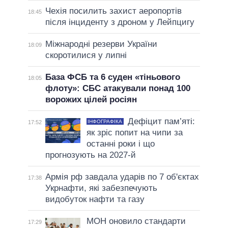
Чехія посилить захист аеропортів
18:45
після інциденту з дроном у Лейпцигу
Міжнародні резерви України
18:09
скоротилися у липні
База ФСБ та 6 суден «тіньового
18:05
флоту»: СБС атакували понад 100
ворожих цілей росіян
Дефіцит пам’яті:
ІНФОГРАФІКА
17:52
як зріс попит на чипи за
останні роки і що
прогнозують на 2027-й
Армія рф завдала ударів по 7 об'єктах
17:38
Укрнафти, які забезпечують
видобуток нафти та газу
МОН оновило стандарти
17:29