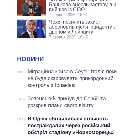
Банькова внесли заставу, він
вийшов із СІЗО
7 серпня 2026, 16:51
Чехія посилить захист
аеропортів після інциденту з
дроном у Лейпцигу
7 серпня 2026, 18:45
НОВИНИ
Міграційна криза в Сеуті: Італія поки
20:19
не буде скасовувати прикордонний
контроль з Іспанією
Зеленський прибув до Сербії та
19:52
розкрив плани свого візиту
В Одесі збільшилася кількість
19:17
постраждалих через російський
обстріл стадіону «Чорноморець»