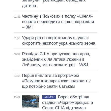
загинули троє людей, серед них
дитина
Частину військових з полку «Скеля»
02:41
почали переводити в інші підрозділи
– ЗМІ
Удари рф по портах можуть удвічі
01:59
скоротити експорт українського зерна
Розвідка США припускає, що дрон,
00:57
знайдений біля літака України в
Лейпцигу, міг належати рф – WSJ
Перші виплати за програмою
23:56
«Пакунок школяра» вже надходять:
що потрібно знати батькам
Ворог обстріляв
ПІДСУМКИ
23:09
стадіон «Чорноморець», а
Сенат США підтримав