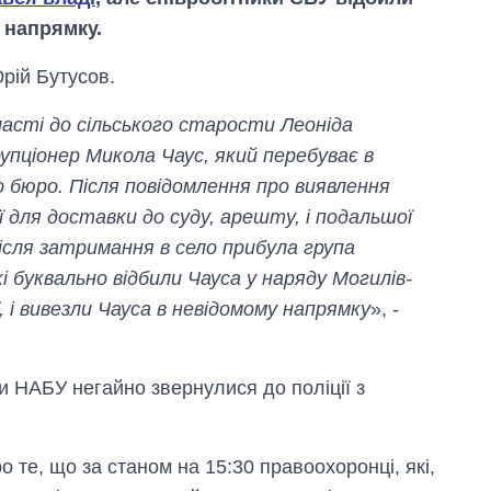
у напрямку.
рій Бутусов.
бласті до сільського старости Леоніда
упціонер Микола Чаус, який перебуває в
 бюро. Після повідомлення про виявлення
ї для доставки до суду, арешту, і подальшої
після затримання в село прибула група
кі буквально відбили Чауса у наряду Могилів-
, і вивезли Чауса в невідомому напрямку
», -
Як змінився
бюджет
и НАБУ негайно звернулися до поліції з
Міністерства
оборони за 13
років війни з
росією
 те, що за станом на 15:30 правоохоронці, які,