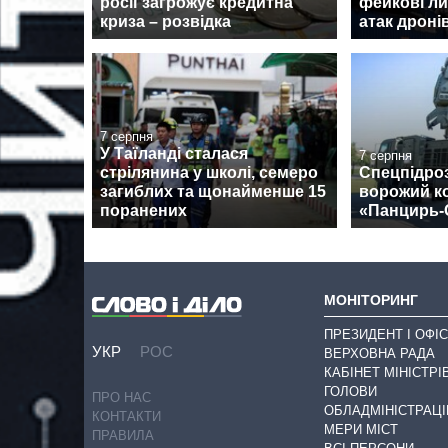
росії загрожує кредитна
фейкові ли
криза – розвідка
атак дроні
7 серпня
У Таїланді сталася
7 серпня
стрілянина у школі, семеро
Спецпідро
загиблих та щонайменше 15
ворожий к
поранених
«Панцирь-
МОНІТОРИНГ
ПРЕЗИДЕНТ І ОФІС
УКР
РОС
ВЕРХОВНА РАДА
КАБІНЕТ МІНІСТРІ
ГОЛОВИ
ПРО НАС
ОБЛАДМІНІСТРАЦІ
КОНТАКТИ
МЕРИ МІСТ
ПРАВИЛА