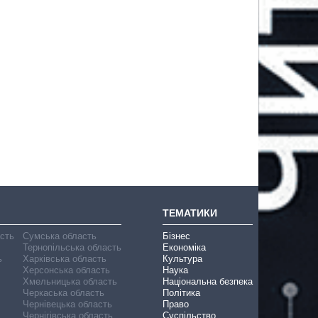
ТЕМАТИКИ
асть
Сумська область
Бізнес
Тернопільська область
Економіка
ь
Харківська область
Культура
Херсонська область
Наука
Хмельницька область
Національна безпека
Черкаська область
Політика
Чернівецька область
Право
Чернігівська область
Суспільство