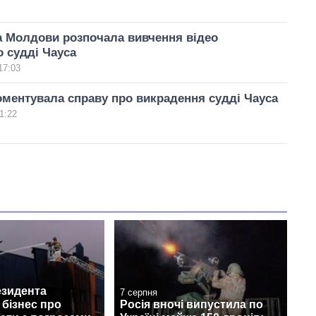
а Молдови розпочала вивчення відео
о судді Чауса
17:03
ментувала справу про викрадення судді Чауса
1:22
езидента
7 серпня
бізнес про
Росія вночі випустила по