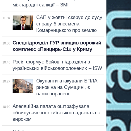
міжнародні санкції – ЗМІ
САП у жовтні скерує до суду
11:20
справу бізнесмена
Комарницького про землю
Спецпідрозділ ГУР знищив ворожий
10:58
комплекс «Панцирь-С1» у Криму
Росія формує бойові підрозділи з
10:45
українських військовополонених – ISW
Окупанти атакували БПЛА
10:27
ринок на на Сумщині, є
важкопоранені
Апеляційна палата оштрафувала
10:10
обвинуваченого київського адвоката з
вироком