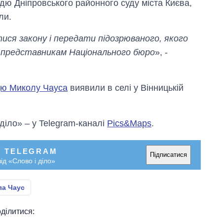
ю Дніпровського районного суду міста Києва,
ли.
ся закону і передати підозрюваного, якого
представникам Національного бюро
», -
дю Миколу Чауса
виявили в селі у Вінницькій
 діло» – у Telegram-каналі
Pics&Maps
.
У TELEGRAM
Підписатися
ід «Слово і діло»
а Чаус
ділитися: