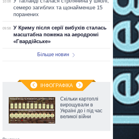
У Таїланді сталася стрілянина у школі,
10:08
семеро загиблих та щонайменше 15
поранених
У Криму після серії вибухів сталась
09:58
масштабна пожежа на аеродромі
«Гвардійське»
Більше новин
ІНФОГРАФІКА
Скільки картоплі
вирощували в
Україні до і під час
великої війни