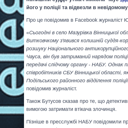
його у поліції та відвезли в невідомом
Про це повідомив в Facebook журналіст Ю
«
Сьогодні в село Мазурівка Вінницької о
Витковчкому з'явився колишній суддя-кор
розшуку Національного антикорупційного
Чауса, він був затриманий нарядом поліці
передачі слідчому органу - НАБУ. Однак 
співробітників СБУ Вінницької області, я
Подільського районного відділення поліції
повідомив журналіст.
Також Бутусов сказав про те, що детектив
вимогою затримати втікача злочинця.
Пізніше в пресслужбі НАБУ повідомили про