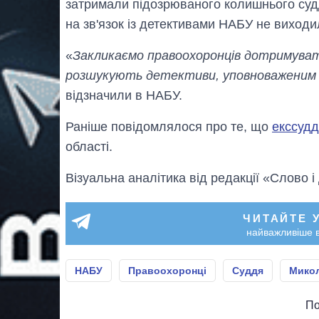
затримали підозрюваного колишнього судд
на зв'язок із детективами НАБУ не виходи
«
Закликаємо правоохоронців дотримувати
розшукують детективи, уповноваженим 
відзначили в НАБУ.
Раніше повідомлялося про те, що
екссуд
області.
Візуальна аналітика від редакції «Слово і
ЧИТАЙТЕ 
найважливіше в
НАБУ
Правоохоронці
Суддя
Микол
По