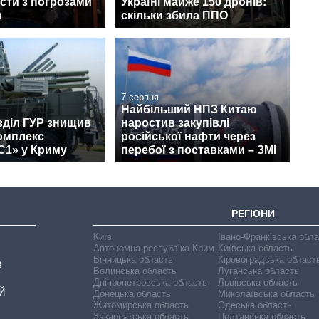
сти з погрозами
Україні майже 150 дронів:
в
скільки збила ППО
7 серпня
Найбільший НПЗ Китаю
зділ ГУР знищив
наростив закупівлі
омплекс
російської нафти через
С1» у Криму
перебої з поставками – ЗМІ
РЕГІОНИ
Київ
Івано-Франківська обл
Автономна республіка Крим
Київська область
Вінницька область
Кіровоградська област
В
Волинська область
Луганська область
Дніпропетровська область
Львівська область
Й
Донецька область
Миколаївська область
Житомирська область
Одеська область
Закарпатська область
Полтавська область