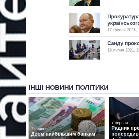
Прокуратур
українськог
17 травня 2021, 
Санду проко
19 липня 2021, 2
ІНШІ НОВИНИ ПОЛІТИКИ
7 серпня
Радник пр
7 серпня
Двом найбільшим банкам
попередив 