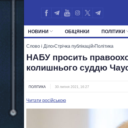
НОВИНИ
ОБIЦЯНКИ
ПОЛIТИКИ
УСІ ПОЛІТИКИ
ПРЕЗИДЕНТ І ОФ
Слово і Діло
›
Стрічка публікацій
›
Політика
НАБУ просить правоохо
колишнього суддю Чау
ПОЛІТИКА
30 липня 2021, 16:27
Читати російською