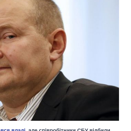
ався владі
, але співробітники СБУ відбили