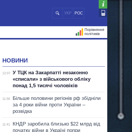
УКР
РОС
Порівняння
політиків
ЦІЙ
МЕРИ МІСТ
ВСІ ПЕРСОНИ
НОВИНИ
У ТЦК на Закарпатті незаконно
12:07
«списали» з військового обліку
понад 1,5 тисячі чоловіків
Більше половини регіонів рф збідніли
11:58
за 4 роки війни проти України –
розвідка
КНДР заробила близько $22 млрд від
11:41
початку війни в Україні попри