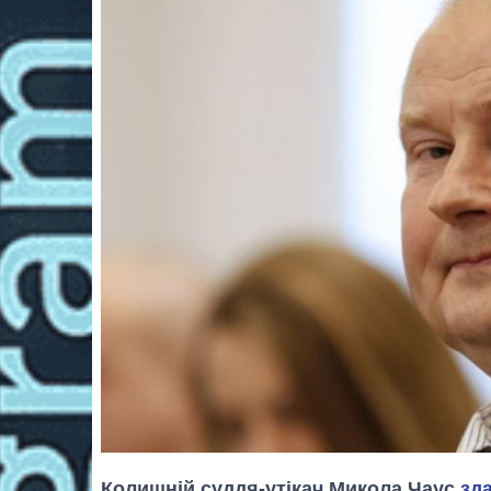
Колишній суддя-утікач Микола Чаус
зд