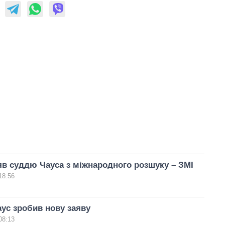
яв суддю Чауса з міжнародного розшуку – ЗМІ
18:56
ус зробив нову заяву
08:13