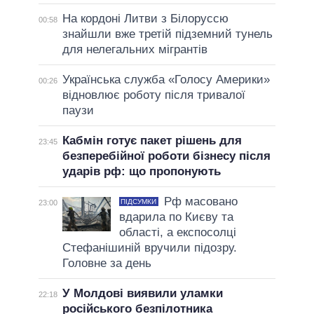
На кордоні Литви з Білоруссю
00:58
знайшли вже третій підземний тунель
для нелегальних мігрантів
Українська служба «Голосу Америки»
00:26
відновлює роботу після тривалої
паузи
Кабмін готує пакет рішень для
23:45
безперебійної роботи бізнесу після
ударів рф: що пропонують
Рф масовано
ПІДСУМКИ
23:00
вдарила по Києву та
області, а експосолці
Стефанішиній вручили підозру.
Головне за день
У Молдові виявили уламки
22:18
російського безпілотника