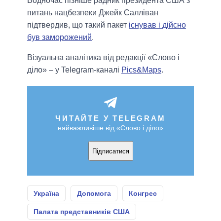
Водночас пізніше радник президента США з
питань нацбезпеки Джейк Салліван
підтвердив, що такий пакет
існував і дійсно
був заморожений
.
Візуальна аналітика від редакції «Слово і
діло» – у Telegram-каналі
Pics&Maps
.
ЧИТАЙТЕ У TELEGRAM
найважливіше від «Слово і діло»
Підписатися
Україна
Допомога
Конгрес
Палата представників США