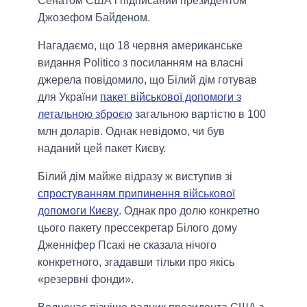
Сенатом США і підписаний президентом
Джозефом Байденом.
Нагадаємо, що 18 червня американське
видання Politico з посиланням на власні
джерела повідомило, що Білий дім готував
для України
пакет військової допомоги з
летальною зброєю
загальною вартістю в 100
млн доларів. Однак невідомо, чи був
наданий цей пакет Києву.
Білий дім майже відразу ж виступив зі
спростуванням припинення військової
допомоги Києву
. Однак про долю конкретно
цього пакету прессекретар Білого дому
Дженніфер Псакі не сказала нічого
конкретного, згадавши тільки про якісь
«резервні фонди».