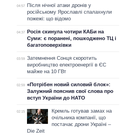
Після нічної атаки дронів у
04:57
російському Ярославлі спалахнули
пожежі: що відомо
Росія скинула чотири КАБи на
04:37
Суми: є поранені, пошкоджено ТЦ і
багатоповерхівки
Затемнення Сонця скоротить
03:59
виробництво електроенергії в ЄС
майже на 10 ГВт
«Потрібен новий силовий блок»:
02:59
Залужний пояснив свої слова про
вступ України до НАТО
Кремль готував замах на
02:15
очільника компанії, що
постачає дрони Україні –
Die Zeit