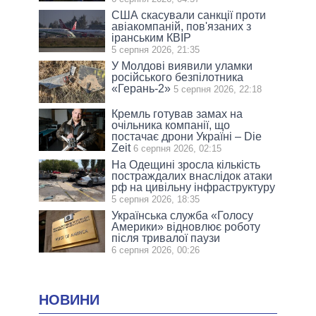
США скасували санкції проти
авіакомпаній, пов'язаних з
іранським КВІР
5 серпня 2026, 21:35
У Молдові виявили уламки
російського безпілотника
«Герань-2»
5 серпня 2026, 22:18
Кремль готував замах на
очільника компанії, що
постачає дрони Україні – Die
Zeit
6 серпня 2026, 02:15
На Одещині зросла кількість
постраждалих внаслідок атаки
рф на цивільну інфраструктуру
5 серпня 2026, 18:35
Українська служба «Голосу
Америки» відновлює роботу
після тривалої паузи
6 серпня 2026, 00:26
НОВИНИ