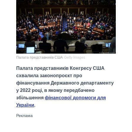
Палата представників США
Getty Images
Палата представників Конгресу США
схвалила законопроєкт про
фінансування Державного департаменту
у 2022 році, в якому передбачено
збільшення
фінансової допомоги для
України
.