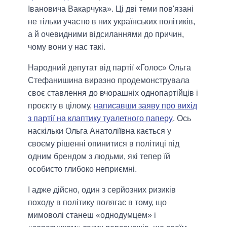
Івановича Вакарчука». Ці дві теми пов'язані
не тільки участю в них українських політиків,
а й очевидними відсиланнями до причин,
чому вони у нас такі.
Народний депутат від партії «Голос» Ольга
Стефанишина виразно продемонструвала
своє ставлення до вчорашніх однопартійців і
проєкту в цілому,
написавши заяву про вихід
з партії на клаптику туалетного паперу
. Ось
наскільки Ольга Анатоліївна кається у
своєму рішенні опинитися в політиці під
одним брендом з людьми, які тепер їй
особисто глибоко неприємні.
І адже дійсно, один з серйозних ризиків
походу в політику полягає в тому, що
мимоволі станеш «однодумцем» і