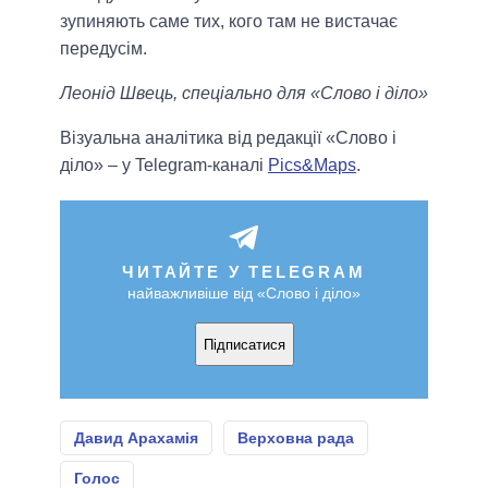
зупиняють саме тих, кого там не вистачає
передусім.
Леонід Швець, спеціально для «Слово і діло»
Візуальна аналітика від редакції «Слово і
діло» – у Telegram-каналі
Pics&Maps
.
ЧИТАЙТЕ У TELEGRAM
найважливіше від «Слово і діло»
Підписатися
Давид Арахамія
Верховна рада
Голос