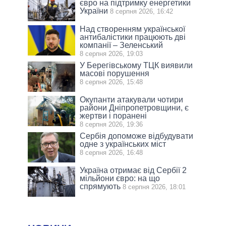
євро на підтримку енергетики
України
8 серпня 2026, 16:42
Над створенням української
антибалістики працюють дві
компанії – Зеленський
8 серпня 2026, 19:03
У Берегівському ТЦК виявили
масові порушення
8 серпня 2026, 15:48
Окупанти атакували чотири
райони Дніпропетровщини, є
жертви і поранені
8 серпня 2026, 19:36
Сербія допоможе відбудувати
одне з українських міст
8 серпня 2026, 16:48
Україна отримає від Сербії 2
мільйони євро: на що
спрямують
8 серпня 2026, 18:01