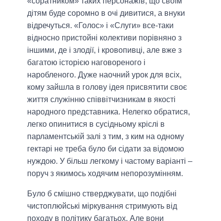
«соратником» таких персонажів, що своїм
дітям буде соромно в очі дивитися, а внуки
відречуться. «Голос» і «Слуги» все-таки
відносно пристойні колективи порівняно з
іншими, де і злодії, і кровопивці, але вже з
багатою історією наговореного і
наробленого. Дуже наочний урок для всіх,
кому зайшла в голову ідея присвятити своє
життя служінню співвітчизникам в якості
народного представника. Нелегко обратися,
легко опинитися в сусідньому кріслі в
парламентській залі з тим, з ким на одному
гектарі не треба було би сідати за відомою
нуждою. У більш легкому і частому варіанті –
поруч з якимось ходячим непорозумінням.
Було б смішно стверджувати, що подібні
чистоплюйські міркування стримують від
походу в політику багатьох. Але вони