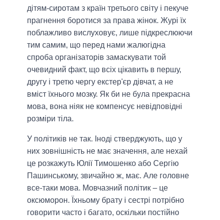
дітям-сиротам з країн третього світу і пекуче
прагнення боротися за права жінок. Журі їх
поблажливо вислуховує, лише підкреслюючи
тим самим, що перед нами жалюгідна
спроба організаторів замаскувати той
очевидний факт, що всіх цікавить в першу,
другу і третю чергу екстер'єр дівчат, а не
вміст їхнього мозку. Як би не була прекрасна
мова, вона ніяк не компенсує невідповідні
розміри тіла.
У політиків не так. Іноді стверджують, що у
них зовнішність не має значення, але нехай
це розкажуть Юлії Тимошенко або Сергію
Пашинському, звичайно ж, має. Але головне
все-таки мова. Мовчазний політик – це
оксюморон. Їхньому брату і сестрі потрібно
говорити часто і багато, оскільки постійно