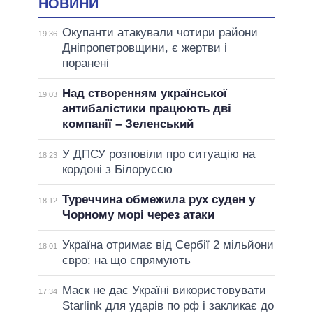
НОВИНИ
Окупанти атакували чотири райони
19:36
Дніпропетровщини, є жертви і
поранені
Над створенням української
19:03
антибалістики працюють дві
компанії – Зеленський
У ДПСУ розповіли про ситуацію на
18:23
кордоні з Білоруссю
Туреччина обмежила рух суден у
18:12
Чорному морі через атаки
Україна отримає від Сербії 2 мільйони
18:01
євро: на що спрямують
Маск не дає Україні використовувати
17:34
Starlink для ударів по рф і закликає до