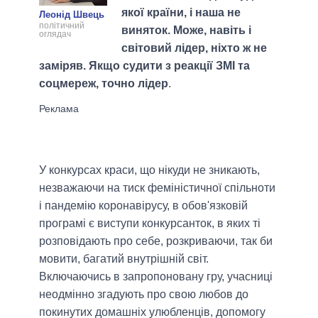
якої країни, і наша не
Леонід Швець
політичний
виняток. Може, навіть і
оглядач
світовий лідер, ніхто ж не
заміряв. Якщо судити з реакції ЗМІ та
соцмереж, точно лідер
.
У конкурсах краси, що нікуди не зникають,
незважаючи на тиск феміністичної спільноти
і пандемію коронавірусу, в обов'язковій
програмі є виступи конкурсанток, в яких ті
розповідають про себе, розкриваючи, так би
мовити, багатий внутрішній світ.
Включаючись в запропоновану гру, учасниці
неодмінно згадують про свою любов до
покинутих домашніх улюбленців, допомогу