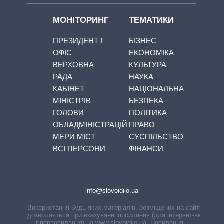
МОНІТОРИНГ
ТЕМАТИКИ
ПРЕЗИДЕНТ І
БІЗНЕС
ОФІС
ЕКОНОМІКА
ВЕРХОВНА
КУЛЬТУРА
РАДА
НАУКА
КАБІНЕТ
НАЦІОНАЛЬНА
МІНІСТРІВ
БЕЗПЕКА
ГОЛОВИ
ПОЛІТИКА
ОБЛАДМІНІСТРАЦІЙ
ПРАВО
МЕРИ МІСТ
СУСПІЛЬСТВО
ВСІ ПЕРСОНИ
ФІНАНСИ
info@slovoidilo.ua
Використання будь-яких матеріалів, розміщених на сайті,
дозволяється при вказуванні посилання (для інтернет-видань
— гіперпосилання) на www.slovoidilo.ua. Посилання