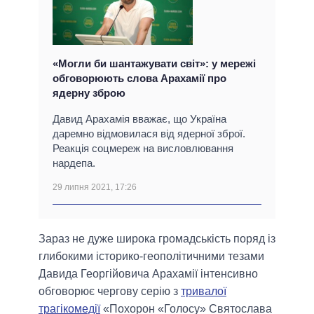
«Могли би шантажувати світ»: у мережі
обговорюють слова Арахамії про
ядерну зброю
Давид Арахамія вважає, що Україна
даремно відмовилася від ядерної зброї.
Реакція соцмереж на висловлювання
нардепа.
29 липня 2021, 17:26
Зараз не дуже широка громадськість поряд із
глибокими історико-геополітичними тезами
Давида Георгійовича Арахамії інтенсивно
обговорює чергову серію з
тривалої
трагікомедії
«Похорон «Голосу» Святослава