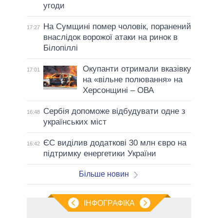
угоди
На Сумщині помер чоловік, поранений
17:27
внаслідок ворожої атаки на ринок в
Білопіллі
Окупанти отримали вказівку
17:01
на «вільне полювання» на
Херсонщині – ОВА
Сербія допоможе відбудувати одне з
16:48
українських міст
ЄС виділив додаткові 30 млн євро на
16:42
підтримку енергетики України
Більше новин
ІНФОГРАФІКА