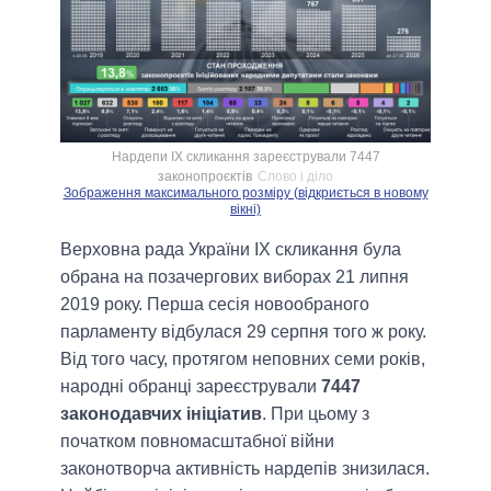
Нардепи IX скликання зареєстрували 7447
законопроєктів
Слово і діло
Зображення максимального розміру (відкриється в новому
вікні)
Верховна рада України IX скликання була
обрана на позачергових виборах 21 липня
2019 року. Перша сесія новообраного
парламенту відбулася 29 серпня того ж року.
Від того часу, протягом неповних семи років,
народні обранці зареєстрували
7447
законодавчих ініціатив
. При цьому з
початком повномасштабної війни
законотворча активність нардепів знизилася.