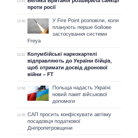
Велика Британія розширила санкції
13:41
проти росії
У Fire Point розповіли, коли
13:30
планують перше бойове
застосування системи
Freya
Колумбійські наркокартелі
13:02
відправляють до України бійців,
щоб отримати досвід дронової
війни – FT
Польща надасть Україні
12:50
новий пакет військової
допомоги
САП просить конфіскувати автівку
12:35
посадовця податкової
Дніпропетровщини