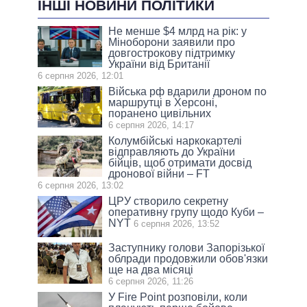
ІНШІ НОВИНИ ПОЛІТИКИ
Не менше $4 млрд на рік: у
Міноборони заявили про
довгострокову підтримку
України від Британії
6 серпня 2026, 12:01
Війська рф вдарили дроном по
маршрутці в Херсоні,
поранено цивільних
6 серпня 2026, 14:17
Колумбійські наркокартелі
відправляють до України
бійців, щоб отримати досвід
дронової війни – FT
6 серпня 2026, 13:02
ЦРУ створило секретну
оперативну групу щодо Куби –
NYT
6 серпня 2026, 13:52
Заступнику голови Запорізької
облради продовжили обов'язки
ще на два місяці
6 серпня 2026, 11:26
У Fire Point розповіли, коли