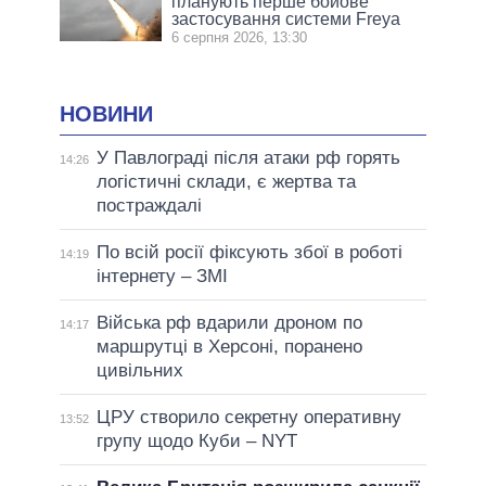
планують перше бойове
застосування системи Freya
6 серпня 2026, 13:30
НОВИНИ
У Павлограді після атаки рф горять
14:26
логістичні склади, є жертва та
постраждалі
По всій росії фіксують збої в роботі
14:19
інтернету – ЗМІ
Війська рф вдарили дроном по
14:17
маршрутці в Херсоні, поранено
цивільних
ЦРУ створило секретну оперативну
13:52
групу щодо Куби – NYT