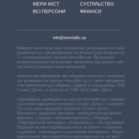
МЕРИ МІСТ
СУСПІЛЬСТВО
ВСІ ПЕРСОНИ
ФІНАНСИ
info@slovoidilo.ua
Використання будь-яких матеріалів, розміщених на сайті,
дозволяється при вказуванні посилання (для інтернет-видань
— гіперпосилання) на www.slovoidilo.ua. Посилання
(гіперпосилання) обов’язкове незалежно від повного або
часткового використання матеріалів.
Аналітична інформація про обіцянки політиків і чиновників,
що розміщені на порталі slovoidilo.ua, а також інформація про
стан виконання цих обіцянок, зібрана й опрацьована ТОВ «ІА
Слово і Діло» і є власністю ТОВ «ІА Слово і Діло».
Інфографіки, розміщені на порталі slovoidilo.ua, створені ГО
«Система народного контролю Слово і Діло» і є власністю
ГО «Система народного контролю Слово і Діло».
Матеріали, відмічені значками, публікуються на правах
реклами: «Промо», «Новини компаній», «Позиція»,
«Партнерський матеріал», «Спецпроєкт», «За підтримки».
Редакція не несе відповідальності за факти та оціночні
судження, оприлюднені у рекламних матеріалах. Згідно з
українським законодавством відповідальність за зміст