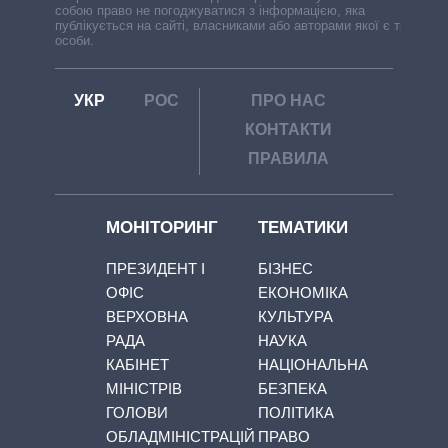
собою право не погоджуватися з інформацією, яка
публікується на сайті, власниками або авторами якої є треті
особи.
УКР
РОС
ПРО НАС
КОНТАКТИ
ПРАВИЛА
МОНІТОРИНГ
ТЕМАТИКИ
ПРЕЗИДЕНТ І
БІЗНЕС
ОФІС
ЕКОНОМІКА
ВЕРХОВНА
КУЛЬТУРА
РАДА
НАУКА
КАБІНЕТ
НАЦІОНАЛЬНА
МІНІСТРІВ
БЕЗПЕКА
ГОЛОВИ
ПОЛІТИКА
ОБЛАДМІНІСТРАЦІЙ
ПРАВО