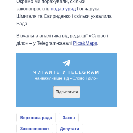
Окремо ми порахували, скільки
законопроєктів
подав уряд
Гончарука,
Шмигаля та Свириденко і скільки ухвалила
Рада.
Візуальна аналітика від редакції «Слово і
діло» – у Telegram-каналі
Pics&Maps
.
ЧИТАЙТЕ У TELEGRAM
найважливіше від «Слово і діло»
Підписатися
Верховна рада
Закон
Законопроєкт
Депутати