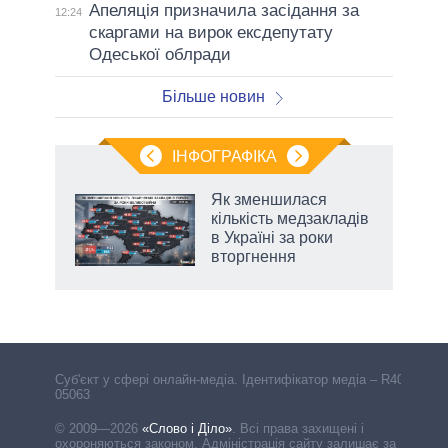
Апеляція призначила засідання за
12:24
скаргами на вирок ексдепутату
Одеської облради
Більше новин
ІНФОГРАФІКА
ільки
Як зменшилася
нків
кількість медзакладів
 за
в Україні за роки
ті
вторгнення
Cуб'єкт у сфері онлайн-медіа. Ідентифікатор медіа – R40-
05063
© 2009—2026
«Слово і Діло»
.
Всі права захищені і
охороняються законом. Адміністрація сайту залишає за