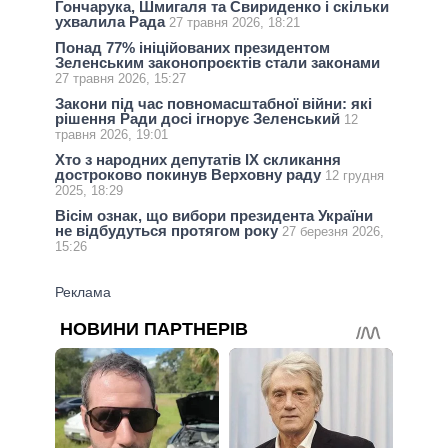
Гончарука, Шмигаля та Свириденко і скільки
ухвалила Рада
27 травня 2026, 18:21
Понад 77% ініційованих президентом
Зеленським законопроєктів стали законами
27 травня 2026, 15:27
Закони під час повномасштабної війни: які
рішення Ради досі ігнорує Зеленський
12
травня 2026, 19:01
Хто з народних депутатів IX скликання
достроково покинув Верховну раду
12 грудня
2025, 18:29
Вісім ознак, що вибори президента України
не відбудуться протягом року
27 березня 2026,
15:26