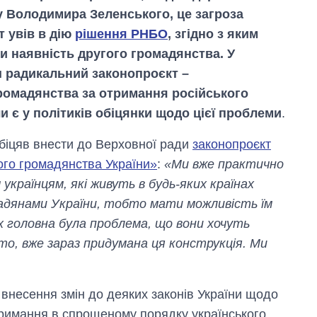
у Володимира Зеленського, це загроза
т увів в дію
рішення РНБО
, згідно з яким
и наявність другого громадянства. У
 радикальний законопроєкт –
ромадянства за отримання російського
и є у політиків обіцянки щодо цієї проблеми
.
біцяв внести до Верховної ради
законопроєкт
ого громадянства України»
:
«Ми вже практично
українцям, які живуть в будь-яких країнах
Вісім масованих
адянами України, тобто мати можливість їм
ударів по Україні
за літо: Київ та
 головна була проблема, що вони хочуть
область стали
о, вже зараз придумана ця конструкція. Ми
головною ціллю
рф
 внесення змін до деяких законів України щодо
тримання в спрощеному порядку українського