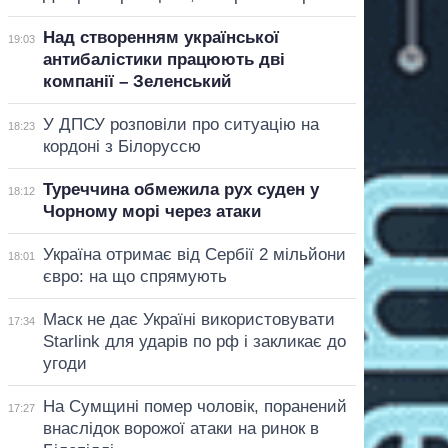
Над створенням української
19:03
антибалістики працюють дві
компанії – Зеленський
У ДПСУ розповіли про ситуацію на
18:23
кордоні з Білоруссю
Туреччина обмежила рух суден у
18:12
Чорному морі через атаки
Україна отримає від Сербії 2 мільйони
18:01
євро: на що спрямують
Маск не дає Україні використовувати
17:34
Starlink для ударів по рф і закликає до
угоди
На Сумщині помер чоловік, поранений
17:27
внаслідок ворожої атаки на ринок в