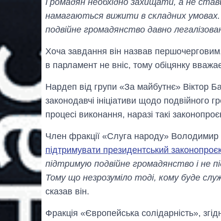
Громадян необхідно захищати, а не стави
намагаються вижити в складних умовах. П
подвійне громадянство давно легалізова
Хоча завдання він назвав першочерговим,
в парламент не вніс, тому обіцянку вваж
Нардеп від групи «За майбутнє» Віктор Б
законодавчі ініціативи щодо подвійного 
процесі виконання, наразі такі законопроє
Член фракції «Слуга народу» Володимир 
підтримувати президентський законопроє
підтримую подвійне громадянство і не пі
Тому що незрозуміло тоді, кому буде сл
сказав він.
Фракція «Європейська солідарність», згід