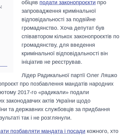
обіцяв
подати законопроєкти
про
:
запровадження кримінальної
відповідальності за подвійне
громадянство. Хоча депутат був
співавтором кількох законопроєктів по
громадянству, для введення
кримінальної відповідальності він
ініціатив не реєстрував.
Лідер Радикальної партії Олег Ляшко
нопроєкт про позбавлення мандатів народних
 лютому 2017-го «радикали» подали
их законодавчих актів України щодо
аїни та державних службовців за придбання
ультаті так і не розглянули.
ати позбавляти мандата і посади
кожного, хто