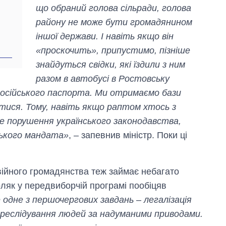
що обраний голова сільради, голова
району не може бути громадянином
іншої держави. І навіть якщо він
«проскочить», припустимо, пізніше
знайдуться свідки, які їздили з ним
разом в автобусі в Ростовську
 російського паспорта. Ми отримаємо бази
атися. Тому, навіть якщо раптом хтось з
е порушення українського законодавства,
цького мандата»
, – запевнив міністр. Поки ці
війного громадянства теж займає небагато
ляк у передвиборчій програмі пообіцяв
 одне з першочергових завдань – легалізація
реслідування людей за надуманими приводами.