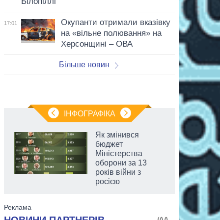
Білопіллі
Окупанти отримали вказівку
17:01
на «вільне полювання» на
Херсонщині – ОВА
Більше новин
ІНФОГРАФІКА
Як змінився
бюджет
Міністерства
оборони за 13
років війни з
росією