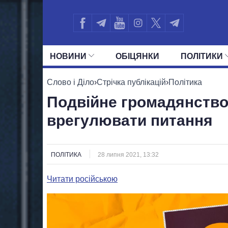
НОВИНИ
ОБIЦЯНКИ
ПОЛIТИКИ
УСІ ПОЛІТИКИ
ПРЕЗИДЕНТ І ОФ
Слово і Діло
›
Стрічка публікацій
›
Політика
Подвійне громадянство:
врегулювати питання
ПОЛІТИКА
28 липня 2021, 13:32
Читати російською