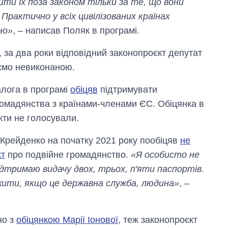
ти їх поза законом тільки за те, що вони
рактично у всіх цивілізованих країнах
но»
, – написав Поляк в програмі.
 за два роки відповідний законопроєкт депутат
аємо невиконаною.
алога в програмі
обіцяв
підтримувати
громадянства з країнами-членами ЄС. Обіцянка в
кти не голосували.
Крейденко на початку 2021 року пообіцяв
не
кт
про подвійне громадянство.
«Я особисто не
дтримаю видачу двох, трьох, п'яти паспортів.
ужити, якщо це державна служба, людина»
, –
но з
обіцянкою Марії Іонової
, теж законопроєкт