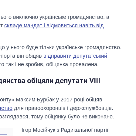
ього виключно українське громадянство, а
ат
складе мандат і відмовиться навіть від
 у нього буде тільки українське громадянство.
спорта він обіцяв
відправити депутатський
го так і не зробив, обіцянка провалена.
янства обіцяли депутати VIII
онту» Максим Бурбак у 2017 році обіцяв
нство
для правоохоронців і держслужбовців.
озглядався, тому обіцянку було не виконано.
Ігор Мосійчук з Радикальної партії