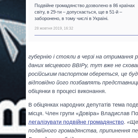
Подвійне громадянство дозволено в 86 країнах
світу, в 29-ти – допускається, ще в 51-й –
заборонено, в тому числі в Україні.
28 жовтня 2019, 16:32
губернію і стояли в черзі на отримання
даних місцевого ВВІРу, тут вже не схов
російським паспортом обереться, це буд
відповідно його позбавлять представни
обіцянки в процесі виконання.
В обіцянках народних депутатів тема под
місця. Член групи «Довіра» Владислав По
легалізувати подвійне громадянство
.
«Ще
подвійного громадянства, припинення пе