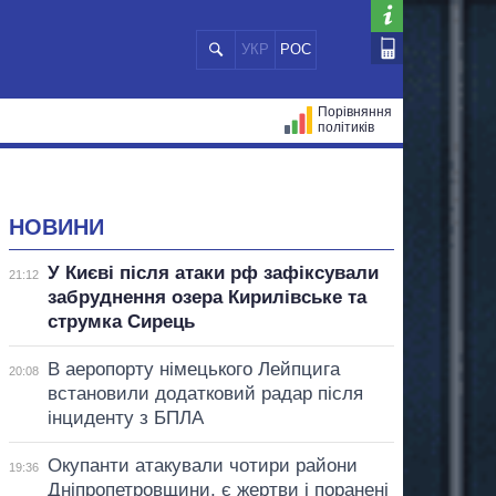
УКР
РОС
Порівняння
політиків
ЦІЙ
МЕРИ МІСТ
ВСІ ПЕРСОНИ
НОВИНИ
У Києві після атаки рф зафіксували
21:12
забруднення озера Кирилівське та
струмка Сирець
В аеропорту німецького Лейпцига
20:08
встановили додатковий радар після
інциденту з БПЛА
Окупанти атакували чотири райони
19:36
Дніпропетровщини, є жертви і поранені