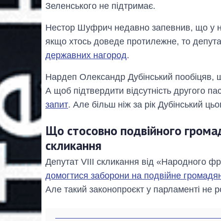
Зеленського не підтримає.
Нестор Шуфрич недавно запевнив, що у н
якщо хтось доведе протилежне, то депут
державних нагород
.
Нардеп Олександр Дубінський пообіцяв, що
А щоб підтвердити відсутність другого па
запит
. Але більш ніж за рік Дубінський цьо
Що стосовно подвійного громад
скликання
Депутат VIII скликання від «Народного фр
домогтися заборони на подвійне громадя
Але такий законопроєкт у парламенті не р