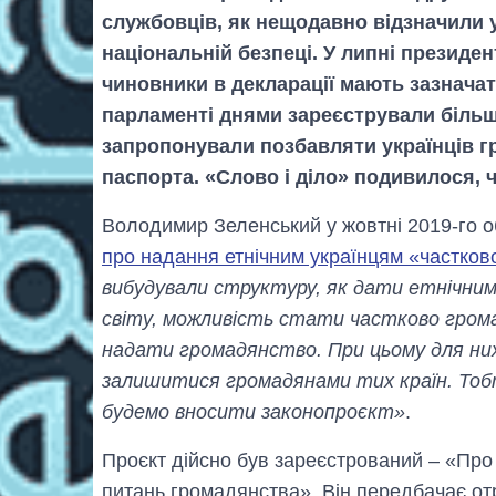
службовців, як нещодавно відзначили 
національній безпеці. У липні президен
чиновники в декларації мають зазначат
парламенті днями зареєстрували більш
запропонували позбавляти українців г
паспорта. «Слово і діло» подивилося, ч
Володимир Зеленський у жовтні 2019-го о
про надання етнічним українцям «частков
вибудували структуру, як дати етнічним 
світу, можливість стати частково гром
надати громадянство. При цьому для них
залишитися громадянами тих країн. Тобт
будемо вносити законопроєкт»
.
Проєкт дійсно був зареєстрований – «Про
питань громадянства». Він передбачає о