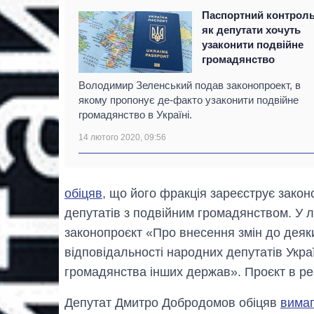
Паспортний контроль
як депутати хочуть
узаконити подвійне
громадянство
Володимир Зеленський подав законопроект, в
якому пропонує де-факто узаконити подвійне
громадянство в Україні.
14 лютого 2020, 09:56
обіцяв
, що його фракція зареєструє зако
депутатів з подвійним громадянством. У
законопроєкт «Про внесення змін до деяк
відповідальності народних депутатів Укр
громадянства інших держав». Проєкт в рез
Депутат Дмитро Добродомов обіцяв
вимаг