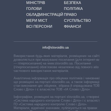
МІНІСТРІВ
БЕЗПЕКА
ГОЛОВИ
ПОЛІТИКА
ОБЛАДМІНІСТРАЦІЙ
ПРАВО
МЕРИ МІСТ
СУСПІЛЬСТВО
ВСІ ПЕРСОНИ
ФІНАНСИ
info@slovoidilo.ua
Використання будь-яких матеріалів, розміщених на сайті,
дозволяється при вказуванні посилання (для інтернет-видань
— гіперпосилання) на www.slovoidilo.ua. Посилання
(гіперпосилання) обов’язкове незалежно від повного або
часткового використання матеріалів.
Аналітична інформація про обіцянки політиків і чиновників,
що розміщені на порталі slovoidilo.ua, а також інформація про
стан виконання цих обіцянок, зібрана й опрацьована ТОВ «ІА
Слово і Діло» і є власністю ТОВ «ІА Слово і Діло».
Інфографіки, розміщені на порталі slovoidilo.ua, створені ГО
«Система народного контролю Слово і Діло» і є власністю
ГО «Система народного контролю Слово і Діло».
Матеріали, відмічені значками, публікуються на правах