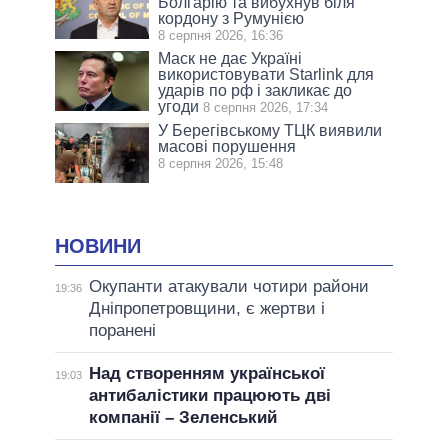
Болгарію та вибухнув біля
кордону з Румунією
8 серпня 2026, 16:36
Маск не дає Україні
використовувати Starlink для
ударів по рф і закликає до
угоди
8 серпня 2026, 17:34
У Берегівському ТЦК виявили
масові порушення
8 серпня 2026, 15:48
НОВИНИ
Окупанти атакували чотири райони
19:36
Дніпропетровщини, є жертви і
поранені
Над створенням української
19:03
антибалістики працюють дві
компанії – Зеленський