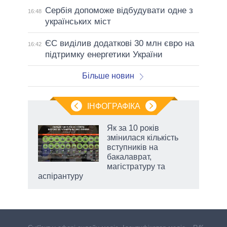
Сербія допоможе відбудувати одне з
16:48
українських міст
ЄС виділив додаткові 30 млн євро на
16:42
підтримку енергетики України
Більше новин
ІНФОГРАФІКА
Як за 10 років
 за
змінилася кількість
асть
вступників на
бакалаврат,
магістратуру та
аспірантуру