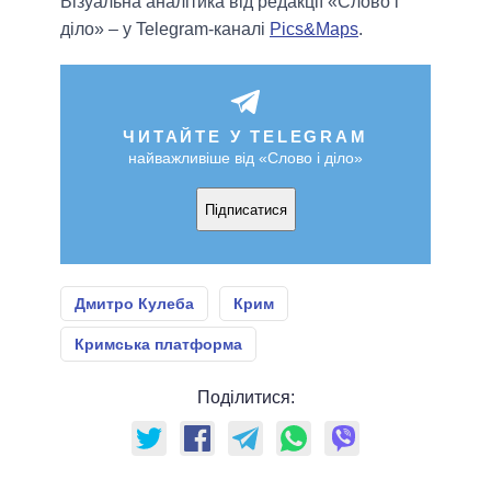
Візуальна аналітика від редакції «Слово і
діло» – у Telegram-каналі
Pics&Maps
.
ЧИТАЙТЕ У TELEGRAM
найважливіше від «Слово і діло»
Підписатися
Дмитро Кулеба
Крим
Кримська платформа
Поділитися: