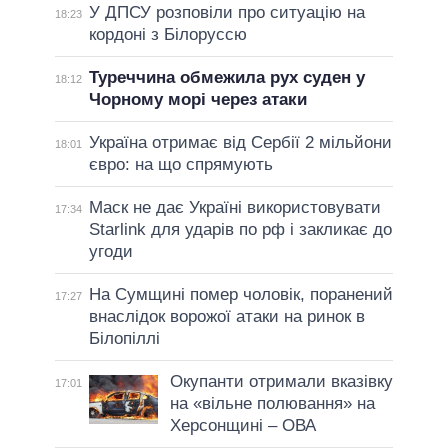
У ДПСУ розповіли про ситуацію на
18:23
кордоні з Білоруссю
Туреччина обмежила рух суден у
18:12
Чорному морі через атаки
Україна отримає від Сербії 2 мільйони
18:01
євро: на що спрямують
Маск не дає Україні використовувати
17:34
Starlink для ударів по рф і закликає до
угоди
На Сумщині помер чоловік, поранений
17:27
внаслідок ворожої атаки на ринок в
Білопіллі
Окупанти отримали вказівку
17:01
на «вільне полювання» на
Херсонщині – ОВА