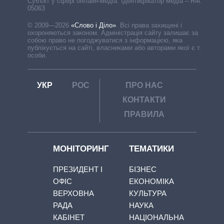
Cуб'єкт у сфері онлайн-медіа. Ідентифікатор медіа – R40-
05063
© 2009—2026
«Слово і Діло»
.
Всі права захищені і
охороняються законом. Адміністрація сайту залишає за
собою право не погоджуватися з інформацією, яка
публікується на сайті, власниками або авторами якої є треті
особи.
УКР
РОС
ПРО НАС
КОНТАКТИ
ПРАВИЛА
МОНІТОРИНГ
ТЕМАТИКИ
ПРЕЗИДЕНТ І
БІЗНЕС
ОФІС
ЕКОНОМІКА
ВЕРХОВНА
КУЛЬТУРА
РАДА
НАУКА
КАБІНЕТ
НАЦІОНАЛЬНА