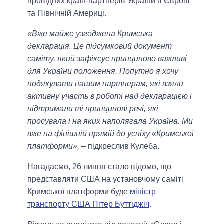
провідних країн-партнерів України в Європі
та Північній Америці.
«Вже майже узгоджена Кримська
декларація. Це підсумковий документ
саміту, який зафіксує принципово важливі
для України положення. Попутно я хочу
подякувати нашим партнерам, які взяли
активну участь в роботі над декларацією і
підтримали ті принципові речі, які
просувала і на яких наполягала Україна. Ми
вже на фінішній прямій до успіху «Кримської
платформи»,
– підкреслив Кулеба.
Нагадаємо, 26 липня стало відомо, що
представляти США на установчому саміті
Кримської платформи буде
міністр
транспорту США Пітер Буттіджіч
.