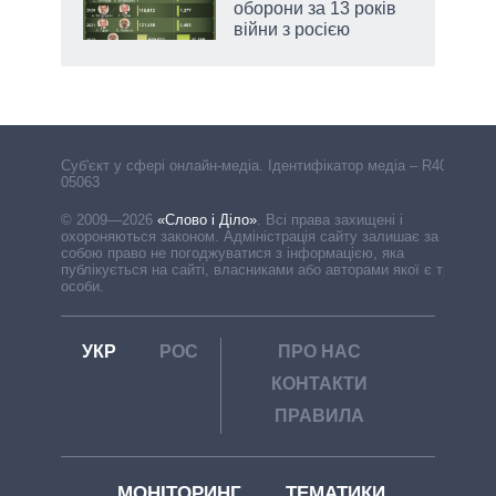
оборони за 13 років
війни з росією
Cуб'єкт у сфері онлайн-медіа. Ідентифікатор медіа – R40-
05063
© 2009—2026
«Слово і Діло»
.
Всі права захищені і
охороняються законом. Адміністрація сайту залишає за
собою право не погоджуватися з інформацією, яка
публікується на сайті, власниками або авторами якої є треті
особи.
УКР
РОС
ПРО НАС
КОНТАКТИ
ПРАВИЛА
МОНІТОРИНГ
ТЕМАТИКИ