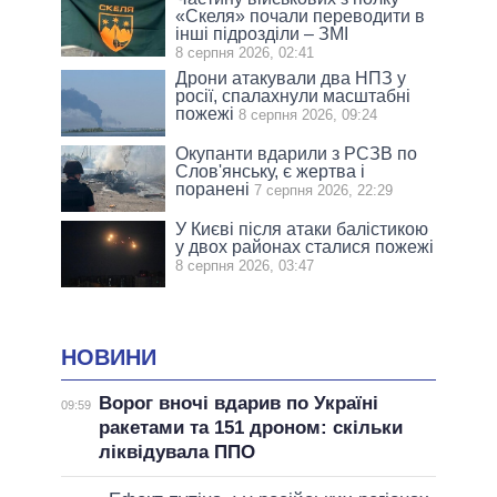
«Скеля» почали переводити в
інші підрозділи – ЗМІ
8 серпня 2026, 02:41
Дрони атакували два НПЗ у
росії, спалахнули масштабні
пожежі
8 серпня 2026, 09:24
Окупанти вдарили з РСЗВ по
Слов'янську, є жертва і
поранені
7 серпня 2026, 22:29
У Києві після атаки балістикою
у двох районах сталися пожежі
8 серпня 2026, 03:47
НОВИНИ
Ворог вночі вдарив по Україні
09:59
ракетами та 151 дроном: скільки
ліквідувала ППО