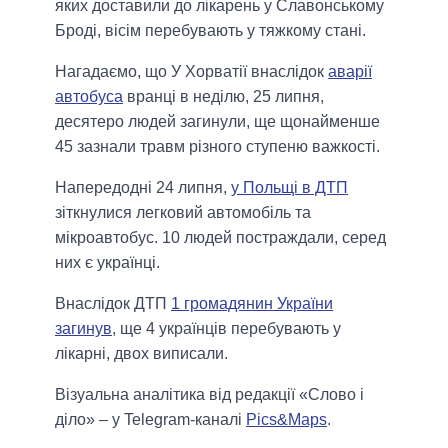
яких доставили до лікарень у Славонському
Броді, вісім перебувають у тяжкому стані.
Нагадаємо, що У Хорватії внаслідок
аварії
автобуса
вранці в неділю, 25 липня,
десятеро людей загинули, ще щонайменше
45 зазнали травм різного ступеню важкості.
Напередодні 24 липня,
у Польщі в ДТП
зіткнулися легковий автомобіль та
мікроавтобус. 10 людей постраждали, серед
них є українці.
Внаслідок ДТП
1 громадянин України
загинув
, ще 4 українців перебувають у
лікарні, двох виписали.
Візуальна аналітика від редакції «Слово і
діло» – у Telegram-каналі
Pics&Maps
.