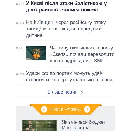
У Києві після атаки балістикою у
03:47
двох районах сталися пожежі
На Київщині через російську атаку
02:53
загинули троє людей, серед них
дитина
Частину військових з полку
02:41
«Скеля» почали переводити
в інші підрозділи – ЗМІ
Удари рф по портах можуть удвічі
01:59
скоротити експорт українського зерна
Більше новин
ІНФОГРАФІКА
Як змінився бюджет
ть
Міністерства