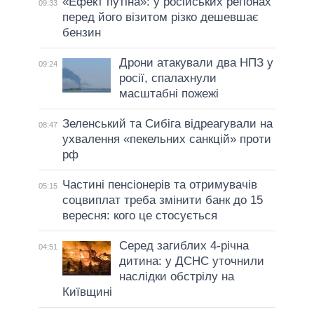
«Ефект путіна»: у російських регіонах
09:33
перед його візитом різко дешевшає
бензин
Дрони атакували два НПЗ у
09:24
росії, спалахнули
масштабні пожежі
Зеленський та Сибіга відреагували на
08:47
ухвалення «пекельних санкцій» проти
рф
Частині пенсіонерів та отримувачів
05:15
соцвиплат треба змінити банк до 15
вересня: кого це стосується
Серед загиблих 4-річна
04:51
дитина: у ДСНС уточнили
наслідки обстрілу на
Київщині