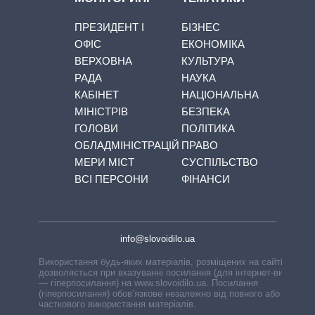
ПРЕЗИДЕНТ І
БІЗНЕС
ОФІС
ЕКОНОМІКА
ВЕРХОВНА
КУЛЬТУРА
РАДА
НАУКА
КАБІНЕТ
НАЦІОНАЛЬНА
МІНІСТРІВ
БЕЗПЕКА
ГОЛОВИ
ПОЛІТИКА
ОБЛАДМІНІСТРАЦІЙ
ПРАВО
МЕРИ МІСТ
СУСПІЛЬСТВО
ВСІ ПЕРСОНИ
ФІНАНСИ
info@slovoidilo.ua
Використання будь-яких матеріалів, розміщених на сайті,
дозволяється при вказуванні посилання (для інтернет-видань
— гіперпосилання) на www.slovoidilo.ua. Посилання
(гіперпосилання) обов’язкове незалежно від повного або
часткового використання матеріалів.