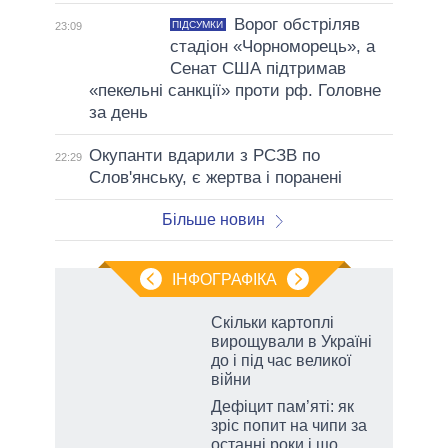
Ворог обстріляв
ПІДСУМКИ
23:09
стадіон «Чорноморець», а
Сенат США підтримав
«пекельні санкції» проти рф. Головне
за день
Окупанти вдарили з РСЗВ по
22:29
Слов'янську, є жертва і поранені
Більше новин
ІНФОГРАФІКА
Скільки картоплі
вирощували в Україні
до і під час великої
війни
Дефіцит пам’яті: як
зріс попит на чипи за
останні роки і що