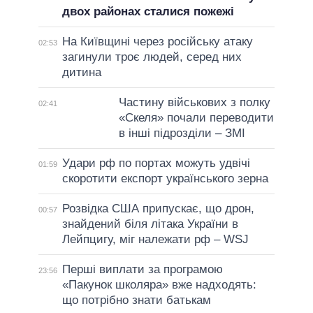
двох районах сталися пожежі
На Київщині через російську атаку
02:53
загинули троє людей, серед них
дитина
Частину військових з полку
02:41
«Скеля» почали переводити
в інші підрозділи – ЗМІ
Удари рф по портах можуть удвічі
01:59
скоротити експорт українського зерна
Розвідка США припускає, що дрон,
00:57
знайдений біля літака України в
Лейпцигу, міг належати рф – WSJ
Перші виплати за програмою
23:56
«Пакунок школяра» вже надходять:
що потрібно знати батькам