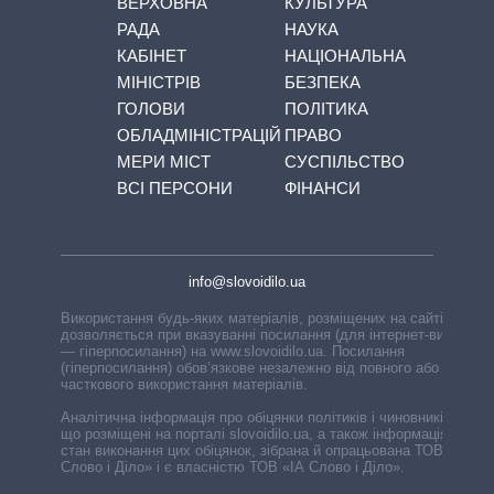
ВЕРХОВНА
КУЛЬТУРА
РАДА
НАУКА
КАБІНЕТ
НАЦІОНАЛЬНА
МІНІСТРІВ
БЕЗПЕКА
ГОЛОВИ
ПОЛІТИКА
ОБЛАДМІНІСТРАЦІЙ
ПРАВО
МЕРИ МІСТ
СУСПІЛЬСТВО
ВСІ ПЕРСОНИ
ФІНАНСИ
info@slovoidilo.ua
Використання будь-яких матеріалів, розміщених на сайті,
дозволяється при вказуванні посилання (для інтернет-видань
— гіперпосилання) на www.slovoidilo.ua. Посилання
(гіперпосилання) обов’язкове незалежно від повного або
часткового використання матеріалів.
Аналітична інформація про обіцянки політиків і чиновників,
що розміщені на порталі slovoidilo.ua, а також інформація про
стан виконання цих обіцянок, зібрана й опрацьована ТОВ «ІА
Слово і Діло» і є власністю ТОВ «ІА Слово і Діло».