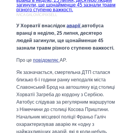
IVICA GALOVIC/PIXSELL
У Хорватії внаслідок
аварії
автобуса
вранці в неділю, 25 липня, десятеро
людей загинули, ще щонайменше 45
зазнали травм різного ступеню важкості.
Про це
повідомляє
AP.
Як зазначається, смертельна ДТП сталася
близько 6-ї години ранку неподалік міста
Славонський Брод на автошляху від столиці
Хорватії Загреба до кордону з Сербією.
Автобус слідував за регулярним маршрутом
з Німеччини до столиці Косова Приштини.
Начальник місцевої поліції Франьо Галіч
охарактеризував аварію як «одну з
найжахливіших аварій, які я коли-небудь