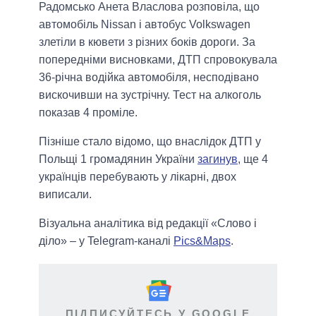
Радомсько Анета Власлова розповіла, що
автомобіль Nissan і автобус Volkswagen
злетіли в кювети з різних боків дороги. За
попередніми висновками, ДТП спровокувала
36-річна водійка автомобіля, несподівано
вискочивши на зустрічну. Тест на алкоголь
показав 4 проміле.
Пізніше стало відомо, що внаслідок ДТП у
Польщі 1 громадянин України
загинув
, ще 4
українців перебувають у лікарні, двох
виписали.
Візуальна аналітика від редакції «Слово і
діло» – у Telegram-каналі
Pics&Maps
.
ПІДПИСУЙТЕСЬ У GOOGLE