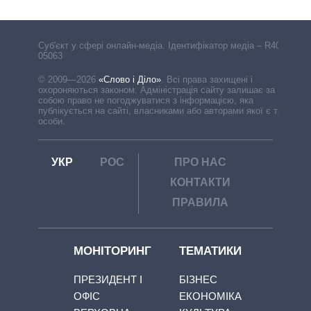
Cуб'єкт у сфері онлайн-медіа. Ідентифікатор медіа – R40-
05063
© 2009—2026
«Слово і Діло»
.
Всі права захищені і
охороняються законом. Адміністрація сайту залишає за
собою право не погоджуватися з інформацією, яка
публікується на сайті, власниками або авторами якої є треті
особи.
УКР
РОС
ПРО НАС
КОНТАКТИ
ПРАВИЛА
МОНІТОРИНГ
ТЕМАТИКИ
ПРЕЗИДЕНТ І
БІЗНЕС
ОФІС
ЕКОНОМІКА