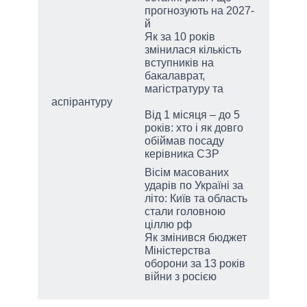
прогнозують на 2027-
й
Як за 10 років
змінилася кількість
вступників на
бакалаврат,
магістратуру та
аспірантуру
Від 1 місяця – до 5
років: хто і як довго
обіймав посаду
керівника СЗР
Вісім масованих
ударів по Україні за
літо: Київ та область
стали головною
ціллю рф
Як змінився бюджет
Міністерства
оборони за 13 років
війни з росією