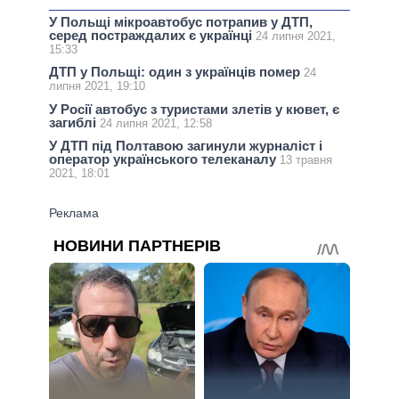
У Польщі мікроавтобус потрапив у ДТП,
серед постраждалих є українці
24 липня 2021,
15:33
ДТП у Польщі: один з українців помер
24
липня 2021, 19:10
У Росії автобус з туристами злетів у кювет, є
загиблі
24 липня 2021, 12:58
У ДТП під Полтавою загинули журналіст і
оператор українського телеканалу
13 травня
2021, 18:01