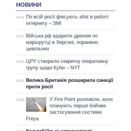
НОВИНИ
По всій росії фіксують збої в роботі
14:19
інтернету – ЗМІ
Війська рф вдарили дроном по
14:17
маршрутці в Херсоні, поранено
цивільних
ЦРУ створило секретну оперативну
13:52
групу щодо Куби – NYT
Велика Британія розширила санкції
13:41
проти росії
У Fire Point розповіли, коли
13:30
планують перше бойове
застосування системи
Freya