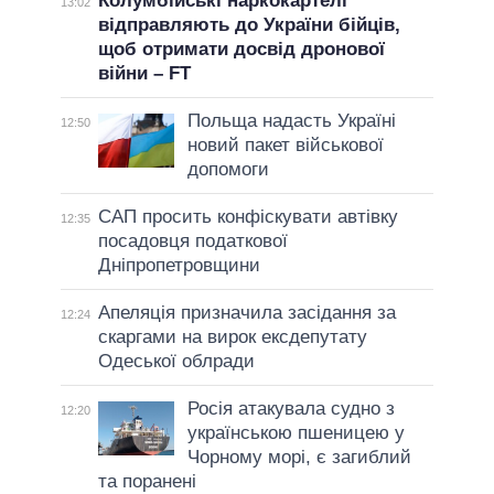
Колумбійські наркокартелі
13:02
відправляють до України бійців,
щоб отримати досвід дронової
війни – FT
Польща надасть Україні
12:50
новий пакет військової
допомоги
САП просить конфіскувати автівку
12:35
посадовця податкової
Дніпропетровщини
Апеляція призначила засідання за
12:24
скаргами на вирок ексдепутату
Одеської облради
Росія атакувала судно з
12:20
українською пшеницею у
Чорному морі, є загиблий
та поранені