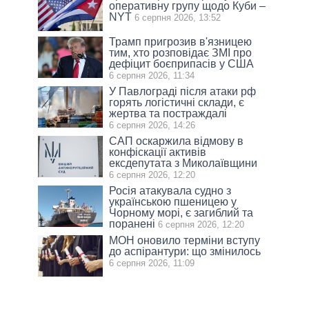
оперативну групу щодо Куби –
NYT
6 серпня 2026, 13:52
Трамп пригрозив в'язницею
тим, хто розповідає ЗМІ про
дефіцит боєприпасів у США
6 серпня 2026, 11:34
У Павлограді після атаки рф
горять логістичні склади, є
жертва та постраждалі
6 серпня 2026, 14:26
САП оскаржила відмову в
конфіскації активів
ексдепутата з Миколаївщини
6 серпня 2026, 12:20
Росія атакувала судно з
українською пшеницею у
Чорному морі, є загиблий та
поранені
6 серпня 2026, 12:20
МОН оновило терміни вступу
до аспірантури: що змінилось
6 серпня 2026, 11:09