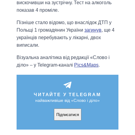
вискочивши на зустрічну. Тест на алкоголь
показав 4 проміле.
Пізніше стало відомо, що внаслідок ДТП у
Польщі 1 громадянин України
загинув
, ще 4
українців перебувають у лікарні, двох
виписали.
Візуальна аналітика від редакції «Слово і
діло» – у Telegram-каналі
Pics&Maps
.
ЧИТАЙТЕ У TELEGRAM
найважливіше від «Слово і діло»
Підписатися