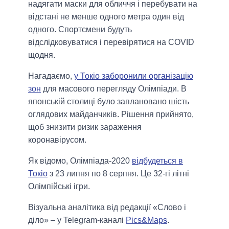
надягати маски для обличчя і перебувати на
відстані не менше одного метра один від
одного. Спортсмени будуть
відслідковуватися і перевірятися на COVID
щодня.
Нагадаємо,
у Токіо заборонили організацію
зон
для масового перегляду Олімпіади. В
японській столиці було заплановано шість
оглядових майданчиків. Рішення прийнято,
щоб знизити ризик зараження
коронавірусом.
Як відомо, Олімпіада-2020
відбудеться в
Токіо
з 23 липня по 8 серпня. Це 32-гі літні
Олімпійські ігри.
Візуальна аналітика від редакції «Слово і
діло» – у Telegram-каналі
Pics&Maps
.