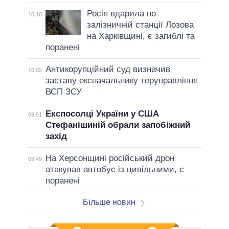
Росія вдарила по
10:10
залізничній станції Лозова
на Харківщині, є загиблі та
поранені
Антикорупційний суд визначив
10:02
заставу ексначальнику теруправління
ВСП ЗСУ
Експосолці України у США
09:51
Стефанішиній обрали запобіжний
захід
На Херсонщині російський дрон
09:49
атакував автобус із цивільними, є
поранені
Більше новин