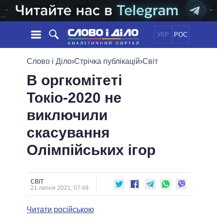
УКР
РОС
НОВИНИ
Слово і Діло
›
Стрічка публікацій
›
Світ
В оргкомітеті
ОБIЦЯНКИ
СТРІЧКА
ПОЛІТИКА
Токіо-2020 не
ПОДІЇ
ЕКОНОМІКА
ПОЛIТИКИ
виключили
СТАТТІ
СУСПІЛЬСТВО
ІНФОГРАФІКА
ДУМКИ
СВІТ
УСІ ПОЛІТИКИ
скасування
ОГЛЯДИ
ПРЕЗИДЕНТ І ОФІС
Олімпійських ігор
ВІДЕО
ДАЙДЖЕСТИ
ВЕРХОВНА РАДА
ПІДТРИМАТИ
КАБІНЕТ МІНІСТРІВ
ГОЛОВИ ОБЛАДМІНІСТРАЦІЙ
СВІТ
ПОРІВНЯННЯ ПОЛІТИКІВ
21 липня 2021, 07:49
МЕРИ МІСТ
Читати російською
ВСІ ПЕРСОНИ