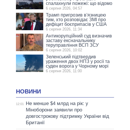
спалахнули пожежі: що відомо
6 серпня 2026, 04:57
Трамп пригрозив в'язницею
тим, хто розповідає ЗМІ про
дефіцит боєприпасів у США
6 серпня 2026, 11:34
Антикорупційний суд визначив
заставу ексначальнику
теруправління ВСП ЗСУ
6 серпня 2026, 10:02
Зеленський підтвердив
ураження двох НПЗ у росії та
суден ворога у Чорному морі
6 серпня 2026, 11:00
НОВИНИ
Не менше $4 млрд на рік: у
12:01
Міноборони заявили про
довгострокову підтримку України від
Британії