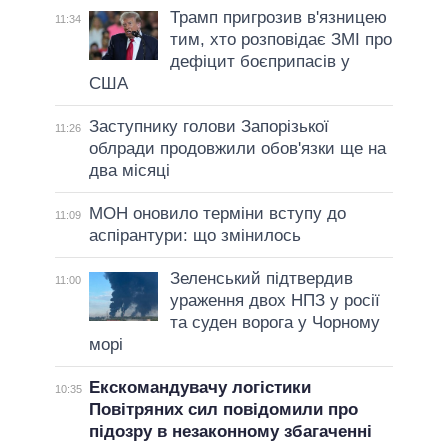
Трамп пригрозив в'язницею
11:34
тим, хто розповідає ЗМІ про
дефіцит боєприпасів у
США
Заступнику голови Запорізької
11:26
облради продовжили обов'язки ще на
два місяці
МОН оновило терміни вступу до
11:09
аспірантури: що змінилось
Зеленський підтвердив
11:00
ураження двох НПЗ у росії
та суден ворога у Чорному
морі
Екскомандувачу логістики
10:35
Повітряних сил повідомили про
підозру в незаконному збагаченні