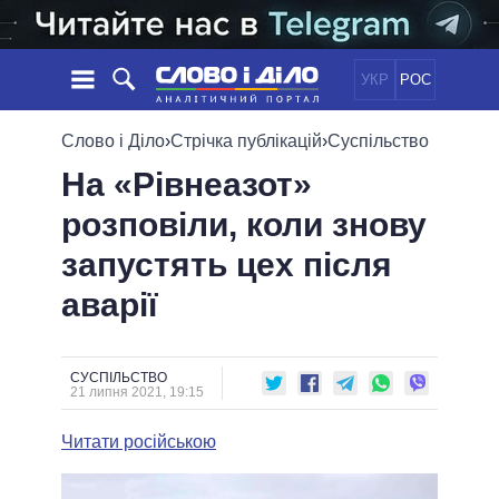
УКР
РОС
НОВИНИ
Слово і Діло
›
Стрічка публікацій
›
Суспільство
На «Рівнеазот»
ОБIЦЯНКИ
СТРІЧКА
ПОЛІТИКА
розповіли, коли знову
ПОДІЇ
ЕКОНОМІКА
ПОЛIТИКИ
запустять цех після
СТАТТІ
СУСПІЛЬСТВО
ІНФОГРАФІКА
ДУМКИ
СВІТ
УСІ ПОЛІТИКИ
аварії
ОГЛЯДИ
ПРЕЗИДЕНТ І ОФІС
ВІДЕО
ДАЙДЖЕСТИ
ВЕРХОВНА РАДА
СУСПІЛЬСТВО
ПІДТРИМАТИ
КАБІНЕТ МІНІСТРІВ
21 липня 2021, 19:15
ГОЛОВИ ОБЛАДМІНІСТРАЦІЙ
ПОРІВНЯННЯ ПОЛІТИКІВ
Читати російською
МЕРИ МІСТ
ВСІ ПЕРСОНИ