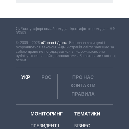
Cуб'єкт у сфері онлайн-медіа. Ідентифікатор медіа – R40-
05063
© 2009—2026
«Слово і Діло»
.
Всі права захищені і
охороняються законом. Адміністрація сайту залишає за
собою право не погоджуватися з інформацією, яка
публікується на сайті, власниками або авторами якої є треті
особи.
УКР
РОС
ПРО НАС
КОНТАКТИ
ПРАВИЛА
МОНІТОРИНГ
ТЕМАТИКИ
ПРЕЗИДЕНТ І
БІЗНЕС