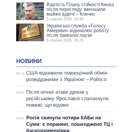
Вартість Плану стійкості Києва
після перегляду зменшили
майже вдвічі – Кличко
5 серпня 2026, 19:49
Українська служба «Голосу
Америки» відновлює роботу
після тривалої паузи
6 серпня 2026, 00:26
НОВИНИ
США відновили повноцінний обмін
09:12
розвідданими з Україною – Politico
Після нічної атаки дронів у
04:57
російському Ярославлі спалахнули
пожежі: що відомо
Росія скинула чотири КАБи на
04:37
Суми: є поранені, пошкоджено ТЦ і
багатоповерхівки