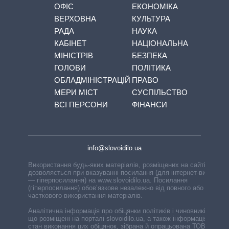
ОФІС
ЕКОНОМІКА
ВЕРХОВНА
КУЛЬТУРА
РАДА
НАУКА
КАБІНЕТ
НАЦІОНАЛЬНА
МІНІСТРІВ
БЕЗПЕКА
ГОЛОВИ
ПОЛІТИКА
ОБЛАДМІНІСТРАЦІЙ
ПРАВО
МЕРИ МІСТ
СУСПІЛЬСТВО
ВСІ ПЕРСОНИ
ФІНАНСИ
info@slovoidilo.ua
Використання будь-яких матеріалів, розміщених на сайті,
дозволяється при вказуванні посилання (для інтернет-видань
— гіперпосилання) на www.slovoidilo.ua. Посилання
(гіперпосилання) обов’язкове незалежно від повного або
часткового використання матеріалів.
Аналітична інформація про обіцянки політиків і чиновників,
що розміщені на порталі slovoidilo.ua, а також інформація про
стан виконання цих обіцянок, зібрана й опрацьована ТОВ «ІА