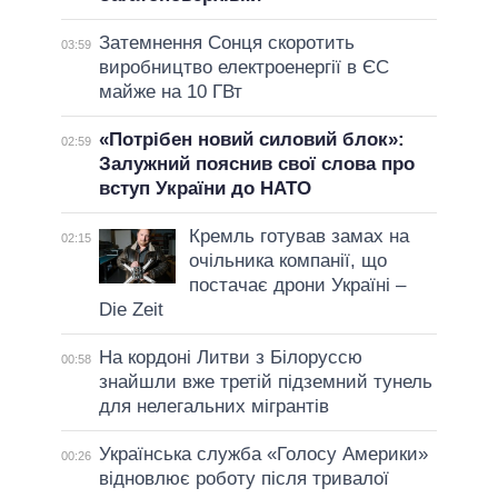
Затемнення Сонця скоротить
03:59
виробництво електроенергії в ЄС
майже на 10 ГВт
«Потрібен новий силовий блок»:
02:59
Залужний пояснив свої слова про
вступ України до НАТО
Кремль готував замах на
02:15
очільника компанії, що
постачає дрони Україні –
Die Zeit
На кордоні Литви з Білоруссю
00:58
знайшли вже третій підземний тунель
для нелегальних мігрантів
Українська служба «Голосу Америки»
00:26
відновлює роботу після тривалої