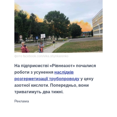
фото facebook.com/vika.shynkarenko
На підприємстві «Рівнеазот» почалися
роботи з усунення
наслідків
розгерметизації трубопроводу
у цеху
азотної кислоти. Попередньо, вони
триватимуть два тижні.