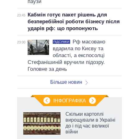
паузи
Кабмін готує пакет рішень для
23:45
безперебійної роботи бізнесу після
ударів рф: що пропонують
Рф масовано
ПІДСУМКИ
23:00
вдарила по Києву та
області, а експосолці
Стефанішиній вручили підозру.
Головне за день
Більше новин
ІНФОГРАФІКА
нтів:
Скільки картоплі
 і
вирощували в Україні
nAI
до і під час великої
війни