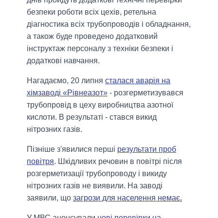
безпеки роботи всіх цехів, ретельна
діагностика всіх трубопроводів і обладнання,
а також буде проведено додатковий
інструктаж персоналу з техніки безпеки і
додаткові навчання.
Нагадаємо, 20 липня
сталася аварія на
хімзаводі «Рівнеазот»
- розгерметизувався
трубопровід в цеху виробництва азотної
кислоти. В результаті - стався викид
нітрозних газів.
Пізніше з'явилися перші
результати проб
повітря
. Шкідливих речовин в повітрі після
розгерметизації трубопроводу і викиду
нітрозних газів не виявили. На заводі
заявили, що
загрози для населення немає.
У МВС анонсували
нові перевірки на