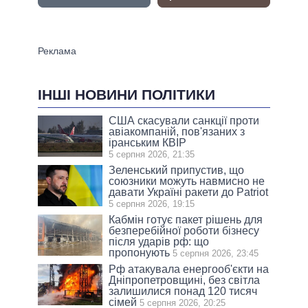
ІНШІ НОВИНИ ПОЛІТИКИ
США скасували санкції проти
авіакомпаній, пов'язаних з
іранським КВІР
5 серпня 2026, 21:35
Зеленський припустив, що
союзники можуть навмисно не
давати Україні ракети до Patriot
5 серпня 2026, 19:15
Кабмін готує пакет рішень для
безперебійної роботи бізнесу
після ударів рф: що
пропонують
5 серпня 2026, 23:45
Рф атакувала енергооб'єкти на
Дніпропетровщині, без світла
залишилися понад 120 тисяч
сімей
5 серпня 2026, 20:25