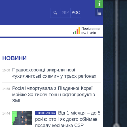
УКР
РОС
Порівняння
політиків
ЦІЙ
МЕРИ МІСТ
ВСІ ПЕРСОНИ
НОВИНИ
Правоохоронці викрили нові
15:00
«ухилянтські схеми» у трьох регіонах
Росія імпортувала з Південної Кореї
14:58
майже 30 тисяч тонн нафтопродуктів –
ЗМІ
Від 1 місяця – до 5
ІНФОГРАФІКА
14:44
років: хто і як довго обіймав
посаду керівника СЗР