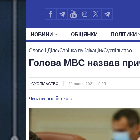
НОВИНИ
ОБIЦЯНКИ
ПОЛIТИКИ
УСІ ПОЛІТИКИ
ПРЕЗИДЕНТ І ОФ
Слово і Діло
›
Стрічка публікацій
›
Суспільство
Голова МВС назвав прич
СУСПІЛЬСТВО
21 липня 2021, 15:25
Читати російською