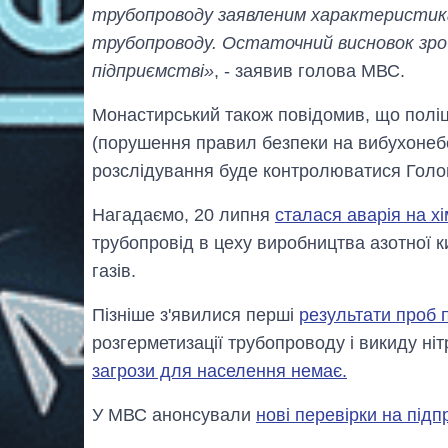
трубопроводу заявленим характеристика
трубопроводу. Остаточний висновок зроб
підприємстві»
, - заявив голова МВС.
Монастирський також повідомив, що поліці
(порушення правил безпеки на вибухонебе
розслідування буде контролюватися Голов
Нагадаємо, 20 липня
сталася аварія на х
трубопровід в цеху виробництва азотної ки
газів.
Пізніше з'явилися перші
результати проб 
розгерметизації трубопроводу і викиду ніт
загрози для населення немає.
У МВС анонсували
нові перевірки на під