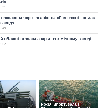
ті»
3:31
 населення через аварію на «Рівнеазоті» немає –
 заводу
9:49
ій області сталася аварія на хімічному заводі
8:52
7 серпня
Росія імпортувала з