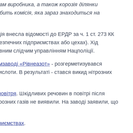
м виробника, а також корозія ділянки
ить комісія, яка зараз знаходиться на
я внесла відомості до ЕРДР за ч. 1 ст. 273 КК
зпечних підприємствах або цехах). Хід
ним слідчим управлінням Нацполіції.
імзаводі «Рівнеазот»
- розгерметизувався
слоти. В результаті - стався викид нітрозних
повітря
. Шкідливих речовин в повітрі після
розних газів не виявили. На заводі заявили, що
приємствах
.