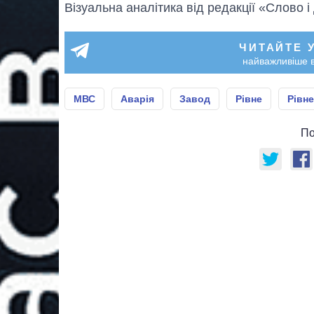
Візуальна аналітика від редакції «Слово і
ЧИТАЙТЕ 
найважливіше в
МВС
Аварія
Завод
Рівне
Рівн
По