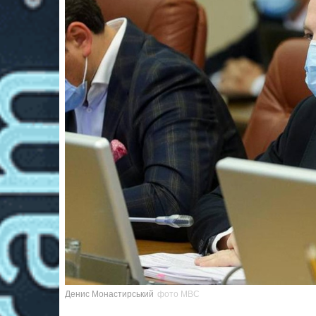
Денис Монастирський
фото МВС