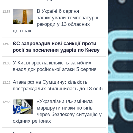
В Україні 6 серпня
13:58
зафіксували температурні
рекорди у 13 обласних
центрах
ЄС запровадив нові санкції проти
13:49
росії за посилення ударів по Києву
У Києві зросла кількість загиблих
13:33
внаслідок російської атаки 5 серпня
Атака рф на Сумщину: кількість
13:22
постраждалих збільшилась до 13 осіб
«Укрзалізниця» змінила
12:58
маршрути низки потягів
через безпекову ситуацію у
східних регіонах