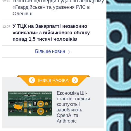
Генштаб підтвердив удар по аеродрому
12:49
«Гвардійське» та ураження РЛС в
Оленівці
У ТЦК на Закарпатті незаконно
12:07
«списали» з військового обліку
понад 1,5 тисячі чоловіків
Більше новин
ІНФОГРАФІКА
Економіка ШІ-
гігантів: скільки
коштують і
заробляють
OpenAI та
Anthropic