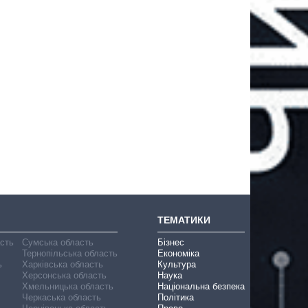
ТЕМАТИКИ
асть
Сумська область
Бізнес
Тернопільська область
Економіка
ь
Харківська область
Культура
Херсонська область
Наука
Хмельницька область
Національна безпека
Черкаська область
Політика