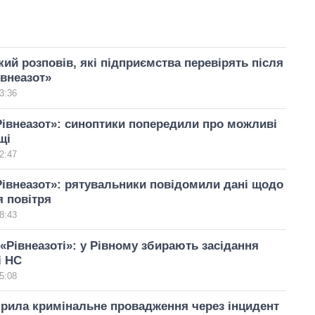
ий розповів, які підприємства перевірять після
івнеазот»
3:36
Рівнеазот»: синоптики попередили про можливі
щі
2:47
Рівнеазот»: рятувальники повідомили дані щодо
 повітря
8:43
 «Рівнеазоті»: у Рівному збирають засідання
і НС
5:08
крила кримінальне провадження через інцидент