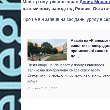
Міністр внутрішніх справ
Денис Монас
на хімічному заводі під Рівним. Остато
Про це він заявив на засіданні уряду в се
Аварія на «Рівнеазот»
синоптики попереди
про можливі кислотн
дощі
Після аварії на Рівнеазот у повітря піднялася
величезна помаранчева хмара окису азоту.
Синоптики попередили про можливість кислотн
дощів.
21 липня 2021, 12:47