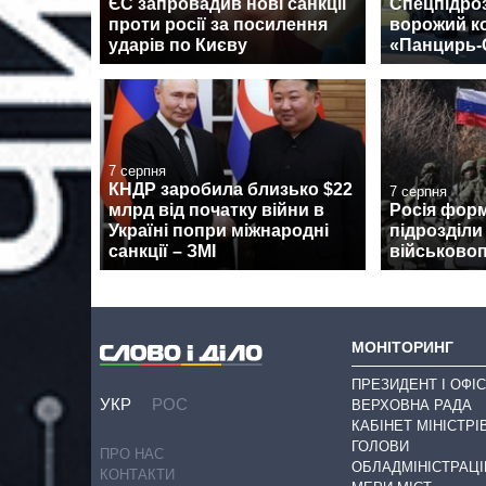
ЄС запровадив нові санкції
Спецпідро
проти росії за посилення
ворожий к
ударів по Києву
«Панцирь-
7 серпня
КНДР заробила близько $22
7 серпня
млрд від початку війни в
Росія форм
Україні попри міжнародні
підрозділи
санкції – ЗМІ
військово
МОНІТОРИНГ
ПРЕЗИДЕНТ І ОФІС
УКР
РОС
ВЕРХОВНА РАДА
КАБІНЕТ МІНІСТРІ
ГОЛОВИ
ПРО НАС
ОБЛАДМІНІСТРАЦІ
КОНТАКТИ