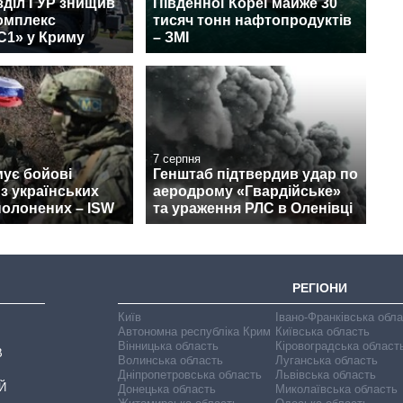
зділ ГУР знищив
Південної Кореї майже 30
омплекс
тисяч тонн нафтопродуктів
С1» у Криму
– ЗМІ
7 серпня
ує бойові
Генштаб підтвердив удар по
 з українських
аеродрому «Гвардійське»
полонених – ISW
та ураження РЛС в Оленівці
РЕГІОНИ
Київ
Івано-Франківська обл
Автономна республіка Крим
Київська область
Вінницька область
Кіровоградська област
В
Волинська область
Луганська область
Дніпропетровська область
Львівська область
Й
Донецька область
Миколаївська область