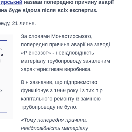
тирський
назвав попередню причину аварії
чна буде відома після всіх експертиз.
реду, 21 липня.
За словами Монастирського,
попередня причина аварії на заводі
:
«Рівнеазот» - невідповідність
ли
матеріалу трубопроводу заявленим
і
характеристикам виробника.
Він зазначив, що підприємство
функціонує з 1969 року і з тих пір
их
Як змінився
капітального ремонту із заміною
бюджет
Міністерства
трубопроводу не було.
оборони за 13
років війни з
«Тому попередня причина:
росією
невідповідність матеріалу