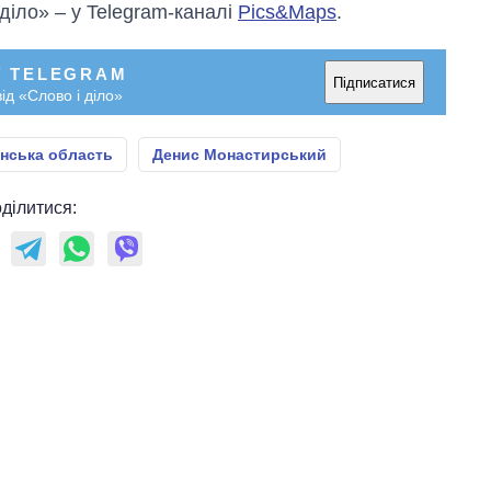
 діло» – у Telegram-каналі
Pics&Maps
.
У TELEGRAM
Підписатися
ід «Слово і діло»
енська область
Денис Монастирський
ділитися: