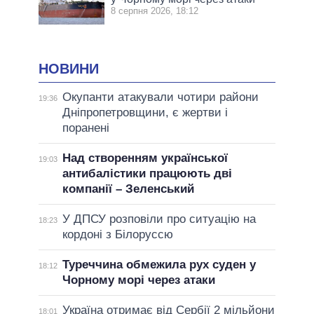
8 серпня 2026, 18:12
НОВИНИ
Окупанти атакували чотири райони
19:36
Дніпропетровщини, є жертви і
поранені
Над створенням української
19:03
антибалістики працюють дві
компанії – Зеленський
У ДПСУ розповіли про ситуацію на
18:23
кордоні з Білоруссю
Туреччина обмежила рух суден у
18:12
Чорному морі через атаки
Україна отримає від Сербії 2 мільйони
18:01