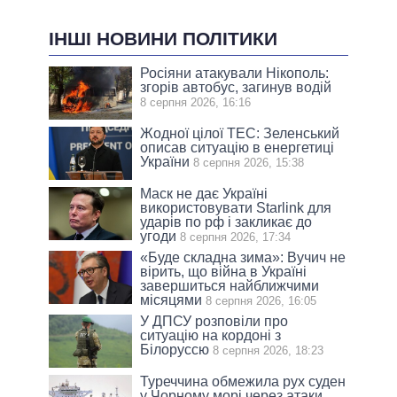
ІНШІ НОВИНИ ПОЛІТИКИ
Росіяни атакували Нікополь:
згорів автобус, загинув водій
8 серпня 2026, 16:16
Жодної цілої ТЕС: Зеленський
описав ситуацію в енергетиці
України
8 серпня 2026, 15:38
Маск не дає Україні
використовувати Starlink для
ударів по рф і закликає до
угоди
8 серпня 2026, 17:34
«Буде складна зима»: Вучич не
вірить, що війна в Україні
завершиться найближчими
місяцями
8 серпня 2026, 16:05
У ДПСУ розповіли про
ситуацію на кордоні з
Білоруссю
8 серпня 2026, 18:23
Туреччина обмежила рух суден
у Чорному морі через атаки