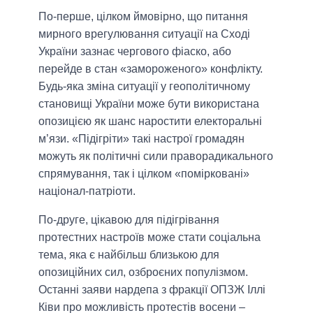
По-перше, цілком ймовірно, що питання
мирного врегулювання ситуації на Сході
України зазнає чергового фіаско, або
перейде в стан «замороженого» конфлікту.
Будь-яка зміна ситуації у геополітичному
становищі України може бути використана
опозицією як шанс наростити електоральні
м’язи. «Підігріти» такі настрої громадян
можуть як політичні сили праворадикального
спрямування, так і цілком «помірковані»
націонал-патріоти.
По-друге, цікавою для підігрівання
протестних настроїв може стати соціальна
тема, яка є найбільш близькою для
опозиційних сил, озброєних популізмом.
Останні заяви нардепа з фракції ОПЗЖ Іллі
Ківи про можливість протестів восени –