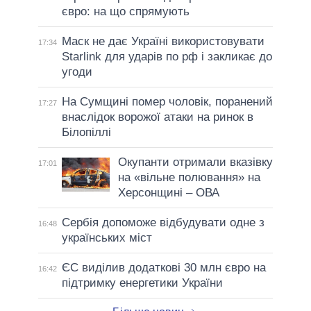
євро: на що спрямують
Маск не дає Україні використовувати
17:34
Starlink для ударів по рф і закликає до
угоди
На Сумщині помер чоловік, поранений
17:27
внаслідок ворожої атаки на ринок в
Білопіллі
Окупанти отримали вказівку
17:01
на «вільне полювання» на
Херсонщині – ОВА
Сербія допоможе відбудувати одне з
16:48
українських міст
ЄС виділив додаткові 30 млн євро на
16:42
підтримку енергетики України