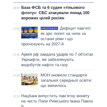
База ФСБ та 6 суден «тіньового
18:05
флоту»: СБС атакували понад 100
ворожих цілей росіян
Дефіцит пам’яті:
ІНФОГРАФІКА
17:52
як зріс попит на чипи за
останні роки і що
прогнозують на 2027-й
Армія рф завдала ударів по 7 об'єктах
17:38
Укрнафти, які забезпечують
видобуток нафти та газу
МОН оновило стандарти
17:29
загальної середньої освіти:
що змінилось
Нацбанк випустить пам’ятну монету
17:10
на честь Папи Римського Івана Павла
II