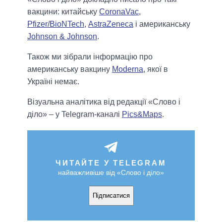
вакцини: китайську
CoronaVac
,
Pfizer/BioNTech
,
AstraZeneca
і американську
Johnson & Johnson
.
Також ми зібрали інформацію про
американську вакцину
Moderna
, якої в
Україні немає.
Візуальна аналітика від редакції «Слово і
діло» – у Telegram-каналі
Pics&Maps
.
ЧИТАЙТЕ У TELEGRAM
найважливіше від «Слово і діло»
Підписатися