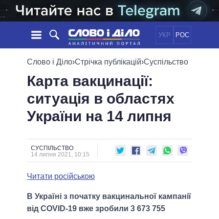
УКР
РОС
НОВИНИ
Слово і Діло
›
Стрічка публікацій
›
Суспільство
Карта вакцинації:
ОБIЦЯНКИ
СТРІЧКА
ПОЛІТИКА
ситуація в областях
ПОДІЇ
ЕКОНОМІКА
ПОЛIТИКИ
України на 14 липня
СТАТТІ
СУСПІЛЬСТВО
ІНФОГРАФІКА
ДУМКИ
СВІТ
УСІ ПОЛІТИКИ
ОГЛЯДИ
ПРЕЗИДЕНТ І ОФІС
ВІДЕО
СУСПІЛЬСТВО
ДАЙДЖЕСТИ
14 липня 2021, 10:15
ВЕРХОВНА РАДА
ПІДТРИМАТИ
КАБІНЕТ МІНІСТРІВ
Читати російською
ГОЛОВИ ОБЛАДМІНІСТРАЦІЙ
ПОРІВНЯННЯ ПОЛІТИКІВ
В Україні з початку вакцинальної кампанії
МЕРИ МІСТ
від COVID-19 вже зробили 3 673 755
ВСІ ПЕРСОНИ