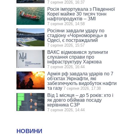
7 серпня 2026, 16:37
Росія імпортувала з Південної
Кореї майже 30 тисяч тонн
нафтопродуктів – ЗМІ
7 серпня 2026, 14:58
Росіяни завдали удару по
стадіону «Чорноморець» в
Одесі, є постраждалий
7 серпня 2026, 15:57
ВАКС відмовився зупинити
слухання справи про
інфраструктуру Харкова
7 серпня 2026, 16:44
Армія рф завдала ударів по 7
об'єктах Укрнафти, які
забезпечують видобуток нафти
та газу
7 серпня 2026, 17:38
Від 1 місяця – до 5 років: хто і
як довго обіймав посаду
керівника СЗР
7 серпня 2026, 14:44
НОВИНИ