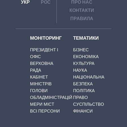
УКР
РОС
ПРО НАС
КОНТАКТИ
ПРАВИЛА
МОНІТОРИНГ
ТЕМАТИКИ
ПРЕЗИДЕНТ І
БІЗНЕС
ОФІС
ЕКОНОМІКА
ВЕРХОВНА
КУЛЬТУРА
РАДА
НАУКА
КАБІНЕТ
НАЦІОНАЛЬНА
МІНІСТРІВ
БЕЗПЕКА
ГОЛОВИ
ПОЛІТИКА
ОБЛАДМІНІСТРАЦІЙ
ПРАВО
МЕРИ МІСТ
СУСПІЛЬСТВО
ВСІ ПЕРСОНИ
ФІНАНСИ