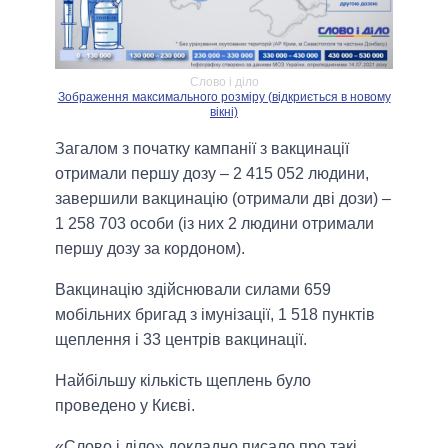
Слово і діло
Зображення максимального розміру (відкриється в новому
вікні)
Загалом з початку кампанії з вакцинації
отримали першу дозу – 2 415 052 людини,
завершили вакцинацію (отримали дві дози) –
1 258 703 особи (із них 2 людини отримали
першу дозу за кордоном).
Вакцинацію здійснювали силами 659
мобільних бригад з імунізації, 1 518 пунктів
щеплення і 33 центрів вакцинації.
Найбільшу кількість щеплень було
проведено у Києві.
«Слово і діло» докладно писало про такі