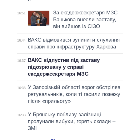
За ексдержсекретаря МЗС
16:51
Банькова внесли заставу,
він вийшов із СІЗО
ВАКС відмовився зупинити слухання
16:44
справи про інфраструктуру Харкова
ВАКС відпустив під заставу
16:37
підозрювану у справі
ексдержсекретаря МЗС
У Запорізькій області ворог обстріляв
16:33
рятувальників, коли ті гасили пожежу
після «прильоту»
У Брянську поблизу залізниці
16:33
пролунали вибухи, горять склади –
ЗМІ