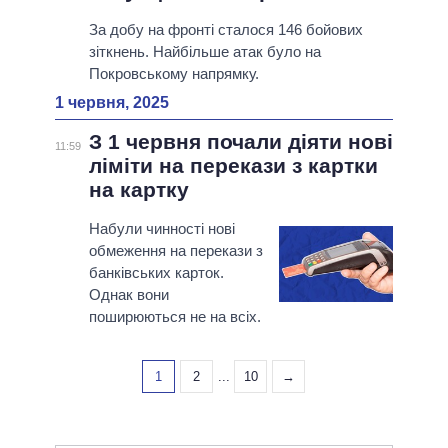
За добу на фронті сталося 146 бойових
зіткнень. Найбільше атак було на
Покровському напрямку.
1 червня, 2025
З 1 червня почали діяти нові
11:59
ліміти на перекази з картки
на картку
Набули чинності нові
обмеження на перекази з
банківських карток.
Однак вони
поширюються не на всіх.
1
2
...
10
→