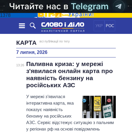
1378
УКР
РОС
НОВИНИ
КАРТА
всі публікації по тегу
7 липня, 2026
ОБIЦЯНКИ
СТРІЧКА
ПОЛІТИКА
Паливна криза: у мережі
ПОДІЇ
ЕКОНОМІКА
13:26
ПОЛIТИКИ
з'явилася онлайн карта про
СТАТТІ
СУСПІЛЬСТВО
наявність бензину на
ІНФОГРАФІКА
ДУМКИ
СВІТ
УСІ ПОЛІТИКИ
російських АЗС
ОГЛЯДИ
ПРЕЗИДЕНТ І ОФІС
ВІДЕО
У мережі з’явилася
ДАЙДЖЕСТИ
ВЕРХОВНА РАДА
інтерактивна карта, яка
ПІДТРИМАТИ
КАБІНЕТ МІНІСТРІВ
показує наявність
ГОЛОВИ ОБЛАДМІНІСТРАЦІЙ
бензину на російських
ПОРІВНЯННЯ ПОЛІТИКІВ
АЗС. Сервіс відстежує ситуацію з пальним
МЕРИ МІСТ
у регіонах рф на основі повідомлень