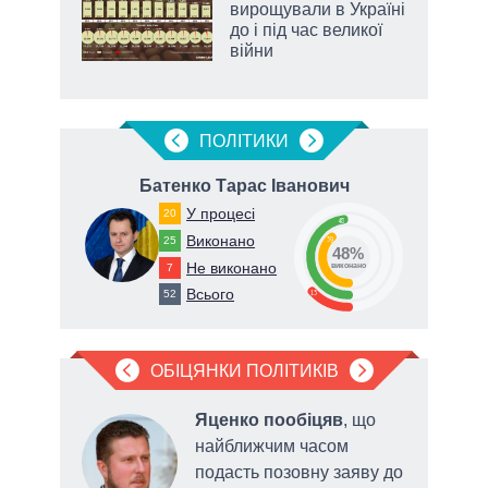
 і
вирощували в Україні
nAI
до і під час великої
війни
ПОЛIТИКИ
на
Батенко Тарас Іванович
Ра
У процесі
20
48
Виконано
25
39
48%
73
Не виконано
7
виконано
Всього
13
52
ОБІЦЯНКИ ПОЛІТИКІВ
в
Яценко пообіцяв
, що
ати
найближчим часом
иками
подасть позовну заяву до