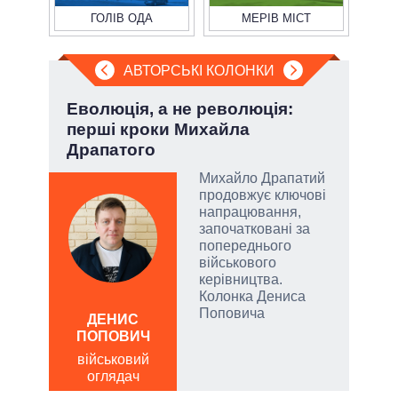
ГОЛІВ ОДА
МЕРІВ МІСТ
АВТОРСЬКІ КОЛОНКИ
:
Еволюція, а не революція:
При
перші кроки Михайла
під
Драпатого
у
Михайло Драпатий
продовжує ключові
напрацювання,
започатковані за
риму
попереднього
адує
військового
керівництва.
Колонка Дениса
Д
Поповича
ПО
ДЕНИС
ПОПОВИЧ
ві
о
військовий
оглядач