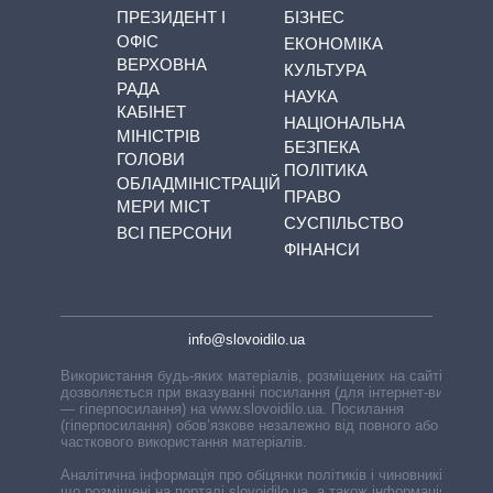
ПРЕЗИДЕНТ І
БІЗНЕС
ОФІС
ЕКОНОМІКА
ВЕРХОВНА
КУЛЬТУРА
РАДА
НАУКА
КАБІНЕТ
НАЦІОНАЛЬНА
МІНІСТРІВ
БЕЗПЕКА
ГОЛОВИ
ПОЛІТИКА
ОБЛАДМІНІСТРАЦІЙ
ПРАВО
МЕРИ МІСТ
СУСПІЛЬСТВО
ВСІ ПЕРСОНИ
ФІНАНСИ
info@slovoidilo.ua
Використання будь-яких матеріалів, розміщених на сайті,
дозволяється при вказуванні посилання (для інтернет-видань
— гіперпосилання) на www.slovoidilo.ua. Посилання
(гіперпосилання) обов’язкове незалежно від повного або
часткового використання матеріалів.
Аналітична інформація про обіцянки політиків і чиновників,
що розміщені на порталі slovoidilo.ua, а також інформація про