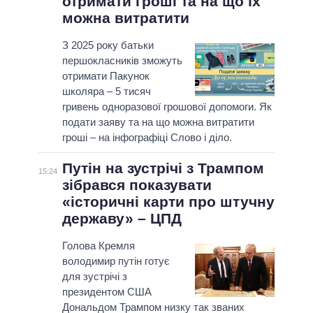
отримати гроші та на що їх
можна витратити
З 2025 року батьки
першокласників зможуть
отримати Пакунок
школяра – 5 тисяч
гривень одноразової грошової допомоги. Як
подати заяву та на що можна витратити
гроші – на інфографіці Слово і діло.
Путін на зустрічі з Трампом
15:24
зібрався показувати
«історичні карти про штучну
державу» – ЦПД
Голова Кремля
володимир путін готує
для зустрічі з
президентом США
Дональдом Трампом низку так званих