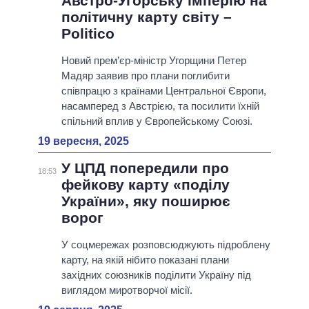
Австро-Угорську імперію на
політичну карту світу –
Politico
Новий прем’єр-міністр Угорщини Петер
Мадяр заявив про плани поглибити
співпрацю з країнами Центральної Європи,
насамперед з Австрією, та посилити їхній
спільний вплив у Європейському Союзі.
19 вересня, 2025
У ЦПД попередили про
18:53
фейкову карту «поділу
України», яку поширює
ворог
У соцмережах розповсюджують підроблену
карту, на якій нібито показані плани
західних союзників поділити Україну під
виглядом миротворчої місії.