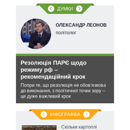
ДУМКИ
ОЛЕКСАНДР ЛЕОНОВ
політолог
Резолюція ПАРЄ щодо
Укр
режиму рф –
дец
рекомендаційний крок
теп
и з
Попри те, що резолюція не обов'язкова
Деце
же
до виконання, з політичної точки зору –
дозво
це дуже важливий крок
виве
опал
ІНФОГРАФІКА
нтів:
Скільки картоплі