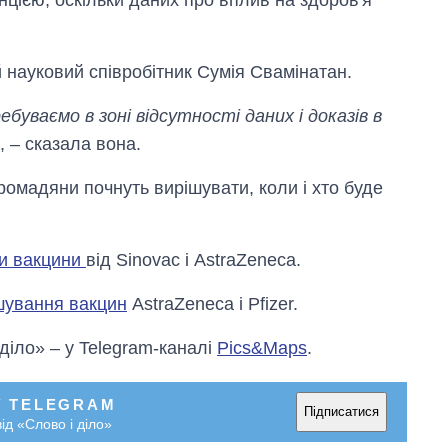
 науковий співробітник Сумія Свамінатан.
уваємо в зоні відсутності даних і доказів в
, – сказала вона.
громадяни почнуть вирішувати, коли і хто буде
ти вакцини
від Sinovac і AstraZeneca.
шування вакцин
AstraZeneca і Pfizer.
Вісім масованих
ударів по Україні
 діло» – у Telegram-каналі
Pics&Maps
.
за літо: Київ та
область стали
головною ціллю
У TELEGRAM
Підписатися
рф
ід «Слово і діло»