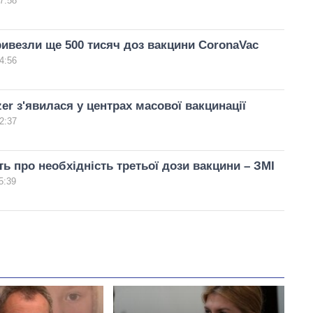
7:58
ривезли ще 500 тисяч доз вакцини CoronaVac
4:56
zer з'явилася у центрах масової вакцинації
2:37
ить про необхідність третьої дози вакцини – ЗМІ
5:39