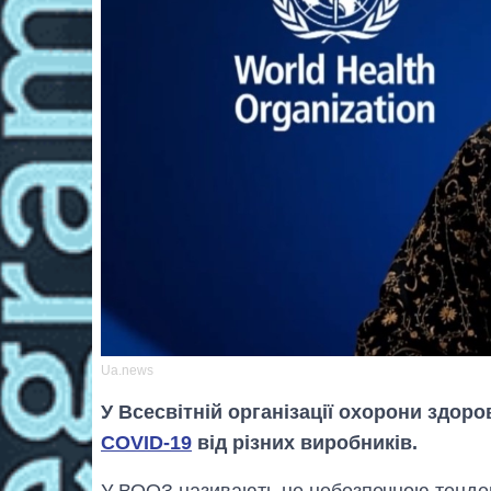
Ua.news
У Всесвітній організації охорони здор
COVID-19
від різних виробників.
У ВООЗ називають це небезпечною тенденц