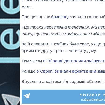
мало.
Про це під час
брифінгу
заявила головний
«Це трохи небезпечна тенденція. Ми переб
тому, що стосується змішування і збіги»
За її словами, в країнах буде хаос, якщо 
приймати другу, третю і четверту дозу.
Тим часом
в Таїланді дозволили змішува
Раніше
в Європі визнали ефективним змі
Візуальна аналітика від редакції «Слово і
ЧИТАЙТЕ 
найважливіше в