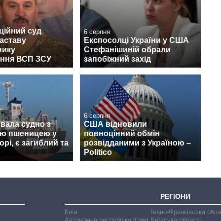
ційний суд
6 серпня
аставу
Експосолці України у США
нику
Стефанішиній обрали
іння ВСП ЗСУ
запобіжний захід
6 серпня
увала судно з
США відновили
ою пшеницею у
повноцінний обмін
рі, є загиблий та
розвідданими з Україною –
Politico
РЕГІОНИ
Київ
Івано-Франківська обл
Автономна республіка Крим
Київська область