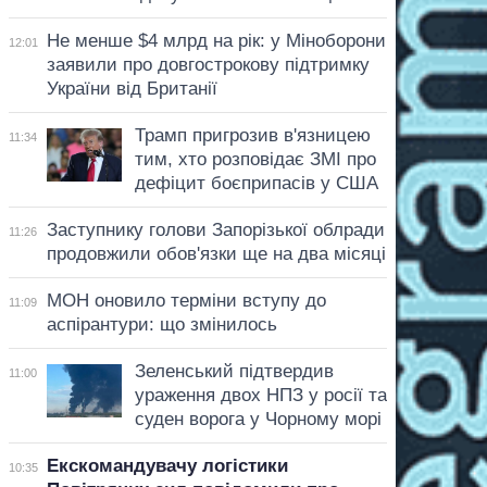
Не менше $4 млрд на рік: у Міноборони
12:01
заявили про довгострокову підтримку
України від Британії
Трамп пригрозив в'язницею
11:34
тим, хто розповідає ЗМІ про
дефіцит боєприпасів у США
Заступнику голови Запорізької облради
11:26
продовжили обов'язки ще на два місяці
МОН оновило терміни вступу до
11:09
аспірантури: що змінилось
Зеленський підтвердив
11:00
ураження двох НПЗ у росії та
суден ворога у Чорному морі
Екскомандувачу логістики
10:35