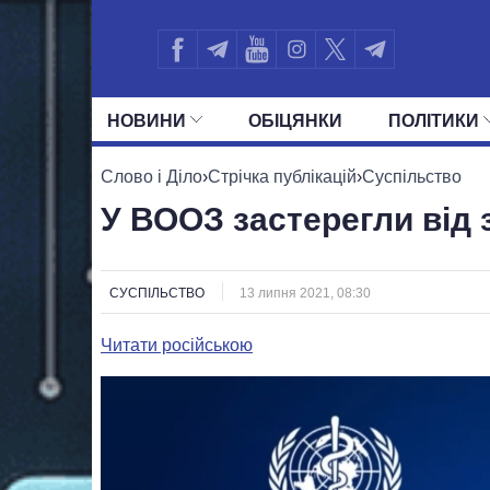
НОВИНИ
ОБIЦЯНКИ
ПОЛIТИКИ
УСІ ПОЛІТИКИ
ПРЕЗИДЕНТ І ОФ
Слово і Діло
›
Стрічка публікацій
›
Суспільство
У ВООЗ застерегли від
СУСПІЛЬСТВО
13 липня 2021, 08:30
Читати російською