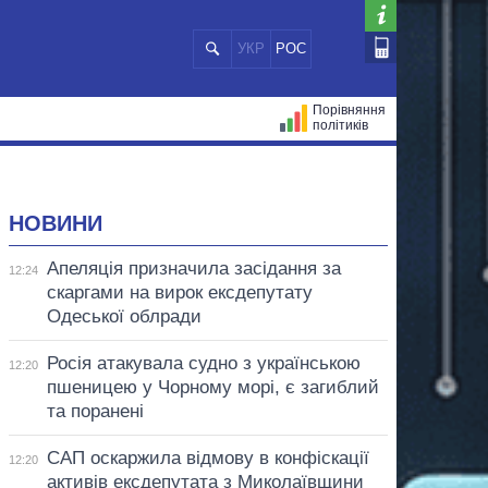
УКР
РОС
Порівняння
політиків
ЦІЙ
МЕРИ МІСТ
ВСІ ПЕРСОНИ
НОВИНИ
Апеляція призначила засідання за
12:24
скаргами на вирок ексдепутату
Одеської облради
Росія атакувала судно з українською
12:20
пшеницею у Чорному морі, є загиблий
та поранені
САП оскаржила відмову в конфіскації
12:20
активів ексдепутата з Миколаївщини