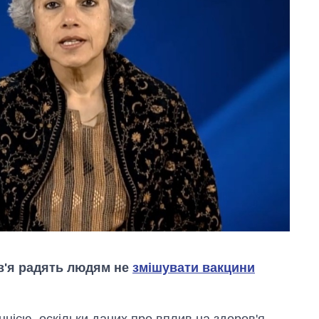
ов'я радять людям не
змішувати вакцини
ією, оскільки даних про вплив на здоров'я