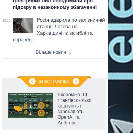
Повітряних сил повідомили про
підозру в незаконному збагаченні
Росія вдарила по залізничній
10:10
станції Лозова на
Харківщині, є загиблі та
поранені
Більше новин
ІНФОГРАФІКА
Економіка ШІ-
гігантів: скільки
коштують і
заробляють
OpenAI та
Anthropic