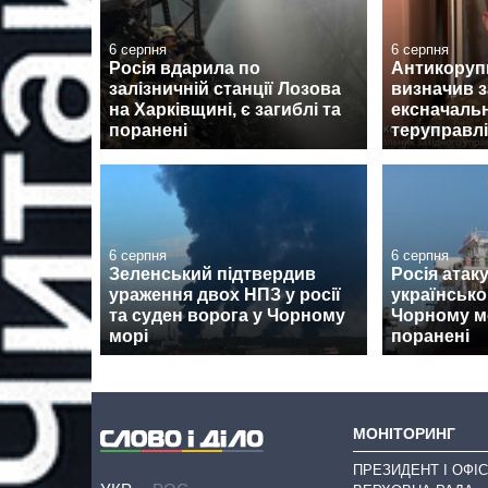
6 серпня
6 серпня
Росія вдарила по
Антикоруп
залізничній станції Лозова
визначив з
на Харківщині, є загиблі та
ексначаль
поранені
теруправл
6 серпня
6 серпня
Зеленський підтвердив
Росія атак
ураження двох НПЗ у росії
українськ
та суден ворога у Чорному
Чорному мо
морі
поранені
МОНІТОРИНГ
ПРЕЗИДЕНТ І ОФІС