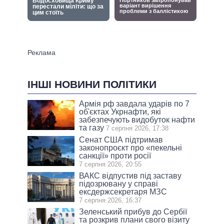
ІНШІ НОВИНИ ПОЛІТИКИ
Армія рф завдала ударів по 7
об'єктах Укрнафти, які
забезпечують видобуток нафти
та газу
7 серпня 2026, 17:38
Сенат США підтримав
законопроєкт про «пекельні
санкції» проти росії
7 серпня 2026, 20:55
ВАКС відпустив під заставу
підозрювану у справі
ексдержсекретаря МЗС
7 серпня 2026, 16:37
Зеленський прибув до Сербії
та розкрив плани свого візиту