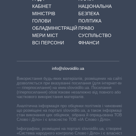
КАБІНЕТ
НАЦІОНАЛЬНА
МІНІСТРІВ
БЕЗПЕКА
ГОЛОВИ
ПОЛІТИКА
ОБЛАДМІНІСТРАЦІЙ
ПРАВО
МЕРИ МІСТ
СУСПІЛЬСТВО
ВСІ ПЕРСОНИ
ФІНАНСИ
info@slovoidilo.ua
Використання будь-яких матеріалів, розміщених на сайті,
дозволяється при вказуванні посилання (для інтернет-видань
— гіперпосилання) на www.slovoidilo.ua. Посилання
(гіперпосилання) обов’язкове незалежно від повного або
часткового використання матеріалів.
Аналітична інформація про обіцянки політиків і чиновників,
що розміщені на порталі slovoidilo.ua, а також інформація про
стан виконання цих обіцянок, зібрана й опрацьована ТОВ «ІА
Слово і Діло» і є власністю ТОВ «ІА Слово і Діло».
Інфографіки, розміщені на порталі slovoidilo.ua, створені ГО
«Система народного контролю Слово і Діло» і є власністю