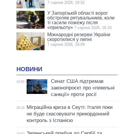
7 серпня 2026, 19:52
У Запорізькій області ворог
обстріляв рятувальників, коли
ті гасили пожежу після
«прильоту»
7 серпня 2026, 16:33
Міжнародні резерви України
скоротилися у липні
7 серпня 2026, 18:09
НОВИНИ
Сенат США підтримав
20:55
законопроєкт про «пекельні
санкції» проти росії
Міграційна криза в Сеуті: Італія поки
20:19
не буде скасовувати прикордонний
контроль з Іспанією
Зеленський прибув до Сербії та
19:52