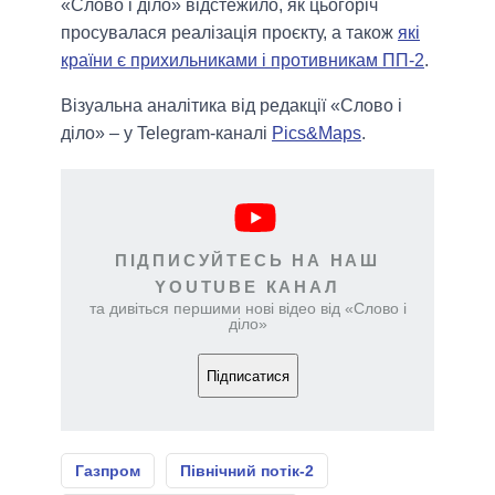
«Слово і діло» відстежило, як цьогоріч
просувалася реалізація проєкту, а також
які
країни є прихильниками і противникам ПП-2
.
Візуальна аналітика від редакції «Слово і
діло» – у Telegram-каналі
Pics&Maps
.
ПІДПИСУЙТЕСЬ НА НАШ
YOUTUBE КАНАЛ
та дивіться першими нові відео від «Слово і
діло»
Підписатися
Газпром
Північний потік-2