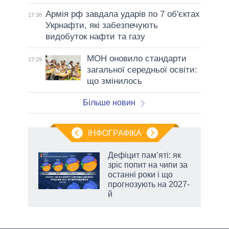
Армія рф завдала ударів по 7 об'єктах
17:38
Укрнафти, які забезпечують
видобуток нафти та газу
МОН оновило стандарти
17:29
загальної середньої освіти:
що змінилось
Більше новин
ІНФОГРАФІКА
Дефіцит пам’яті: як
 за
зріс попит на чипи за
асть
останні роки і що
прогнозують на 2027-
й