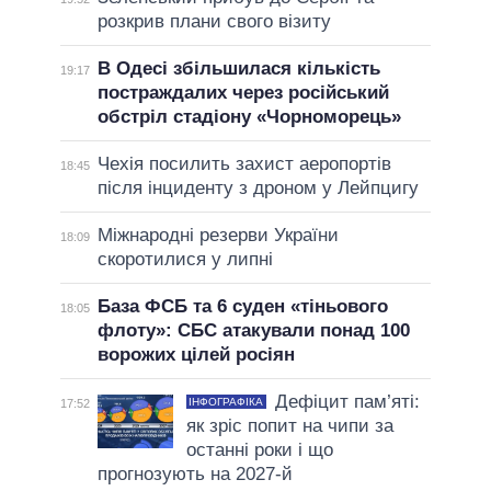
розкрив плани свого візиту
В Одесі збільшилася кількість
19:17
постраждалих через російський
обстріл стадіону «Чорноморець»
Чехія посилить захист аеропортів
18:45
після інциденту з дроном у Лейпцигу
Міжнародні резерви України
18:09
скоротилися у липні
База ФСБ та 6 суден «тіньового
18:05
флоту»: СБС атакували понад 100
ворожих цілей росіян
Дефіцит пам’яті:
ІНФОГРАФІКА
17:52
як зріс попит на чипи за
останні роки і що
прогнозують на 2027-й