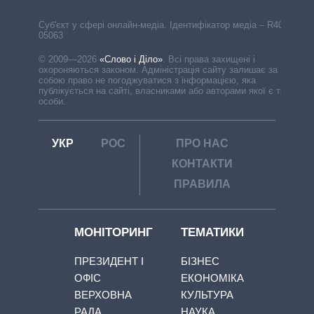
Cуб'єкт у сфері онлайн-медіа. Ідентифікатор медіа – R40-
05063
© 2009—2026
«Слово і Діло»
.
Всі права захищені і
охороняються законом. Адміністрація сайту залишає за
собою право не погоджуватися з інформацією, яка
публікується на сайті, власниками або авторами якої є треті
особи.
УКР
РОС
ПРО НАС
КОНТАКТИ
ПРАВИЛА
МОНІТОРИНГ
ТЕМАТИКИ
ПРЕЗИДЕНТ І
БІЗНЕС
ОФІС
ЕКОНОМІКА
ВЕРХОВНА
КУЛЬТУРА
РАДА
НАУКА