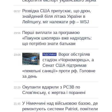
скоротити експорт українського зерна
Розвідка США припускає, що дрон,
00:57
знайдений біля літака України в
Лейпцигу, міг належати рф – WSJ
Перші виплати за програмою
23:56
«Пакунок школяра» вже надходять:
що потрібно знати батькам
Ворог обстріляв
ПІДСУМКИ
23:09
стадіон «Чорноморець», а
Сенат США підтримав
«пекельні санкції» проти рф. Головне
за день
Окупанти вдарили з РСЗВ по
22:29
Слов'янську, є жертва і поранені
У Німеччині над військовою базою, де
21:45
ремонтують системи Patriot, помітили