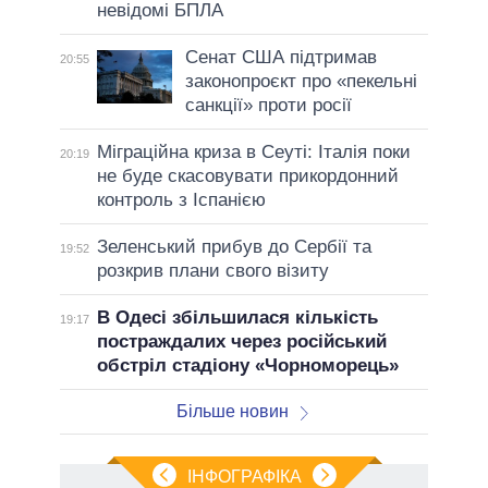
невідомі БПЛА
Сенат США підтримав
20:55
законопроєкт про «пекельні
санкції» проти росії
Міграційна криза в Сеуті: Італія поки
20:19
не буде скасовувати прикордонний
контроль з Іспанією
Зеленський прибув до Сербії та
19:52
розкрив плани свого візиту
В Одесі збільшилася кількість
19:17
постраждалих через російський
обстріл стадіону «Чорноморець»
Більше новин
ІНФОГРАФІКА