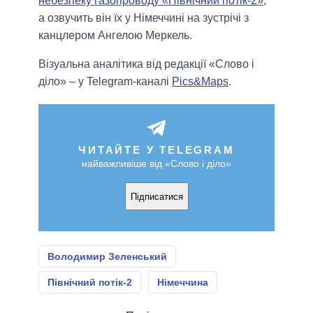
небезпеку газопроводу «Північний потік-2»
,
а озвучить він їх у Німеччині на зустрічі з
канцлером Ангелою Меркель.
Візуальна аналітика від редакції «Слово і
діло» – у Telegram-каналі
Pics&Maps
.
ЧИТАЙТЕ У TELEGRAM
найважливіше від «Слово і діло»
Підписатися
Володимир Зеленський
Північний потік-2
Німеччина