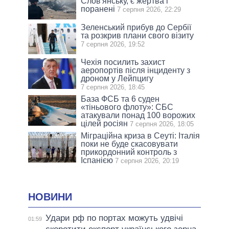
Слов'янську, є жертва і
поранені
7 серпня 2026, 22:29
Зеленський прибув до Сербії
та розкрив плани свого візиту
7 серпня 2026, 19:52
Чехія посилить захист
аеропортів після інциденту з
дроном у Лейпцигу
7 серпня 2026, 18:45
База ФСБ та 6 суден
«тіньового флоту»: СБС
атакували понад 100 ворожих
цілей росіян
7 серпня 2026, 18:05
Міграційна криза в Сеуті: Італія
поки не буде скасовувати
прикордонний контроль з
Іспанією
7 серпня 2026, 20:19
НОВИНИ
Удари рф по портах можуть удвічі
01:59