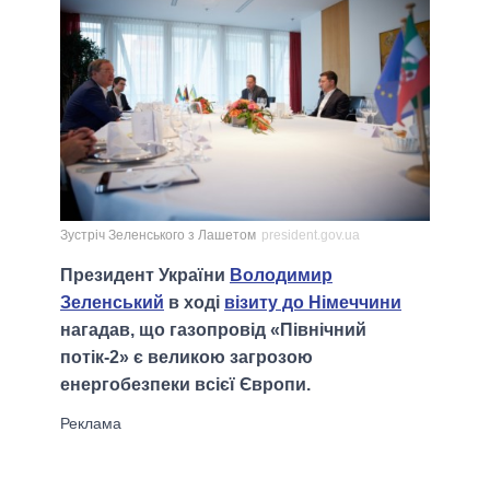
Зустріч Зеленського з Лашетом
president.gov.ua
Президент України
Володимир
Зеленський
в ході
візиту до Німеччини
нагадав, що газопровід «Північний
потік-2» є великою загрозою
енергобезпеки всієї Європи.