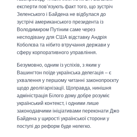
експерти пов’язують факт того, що зустріч
Зеленського і Байдена не відбулася до
зустрічі американського президента із
Володимиром Путіним саме через
несподівану для США відставку Андрія
Коболєва та нібито втручання держави у
сферу корпоративного управління.
Безумовно, одним із успіхів, з яким у
Вашингтон поїде українська делегація – є
ухвалення у першому читанні законопроєкту
щодо деолігархізації. Щоправда, нинішня
адміністрація Білого дому добре розуміє
український контекст, і одними лише
законодавчими ініціативами переконати Джо
Байдена у щирості української сторони у
поступі до реформ буде нелегко.