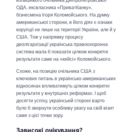
колишнього очільника Дніпропетровської
ОДА, ексвласника «Приватбанку»,
бізнесмена Ігоря Коломойського. На думку
американської сторони, в його діях є ознаки
корупції не лише на території України, але й у
США. Тож у напрямку процесу
деолігархізації українська правоохоронна
система мала б показати цілком конкретні
результати саме на «кейсі» Коломойського.
Схоже, на позицію очільника США з
ключових питань в українсько-американських
відносинах впливатимуть цілком конкретні
результати у внутрішніх реформах. І щоб
досягти успіху, українській стороні варто
було б звернути особливу увагу на свій візит
саме з цієї точки зору.
Зависокі очікування?