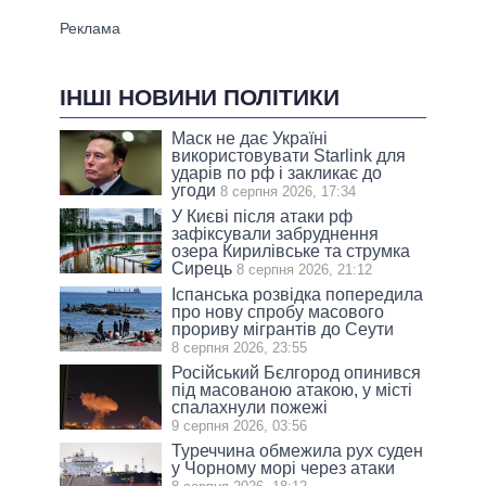
ІНШІ НОВИНИ ПОЛІТИКИ
Маск не дає Україні
використовувати Starlink для
ударів по рф і закликає до
угоди
8 серпня 2026, 17:34
У Києві після атаки рф
зафіксували забруднення
озера Кирилівське та струмка
Сирець
8 серпня 2026, 21:12
Іспанська розвідка попередила
про нову спробу масового
прориву мігрантів до Сеути
8 серпня 2026, 23:55
Російський Бєлгород опинився
під масованою атакою, у місті
спалахнули пожежі
9 серпня 2026, 03:56
Туреччина обмежила рух суден
у Чорному морі через атаки