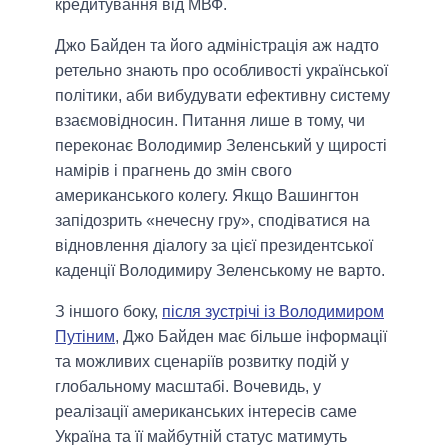
кредитування від МВФ.
Джо Байден та його адміністрація аж надто
ретельно знають про особливості української
політики, аби вибудувати ефективну систему
взаємовідносин. Питання лише в тому, чи
переконає Володимир Зеленський у щирості
намірів і прагнень до змін свого
американського колегу. Якщо Вашингтон
запідозрить «нечесну гру», сподіватися на
відновлення діалогу за цієї президентської
каденції Володимиру Зеленському не варто.
З іншого боку,
після зустрічі із Володимиром
Путіним
, Джо Байден має більше інформації
та можливих сценаріїв розвитку подій у
глобальному масштабі. Вочевидь, у
реалізації американських інтересів саме
Україна та її майбутній статус матимуть