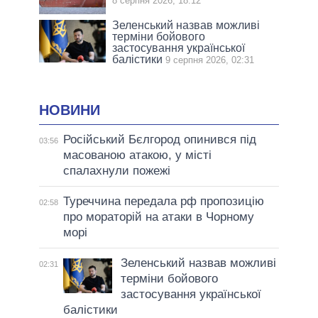
8 серпня 2026, 18:12
Зеленський назвав можливі
терміни бойового
застосування української
балістики
9 серпня 2026, 02:31
НОВИНИ
Російський Бєлгород опинився під
03:56
масованою атакою, у місті
спалахнули пожежі
Туреччина передала рф пропозицію
02:58
про мораторій на атаки в Чорному
морі
Зеленський назвав можливі
02:31
терміни бойового
застосування української
балістики