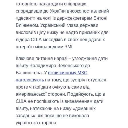
готовність налагодити співпрацю,
спорядивши до України високопоставлений
«десант» на чолі із держсекретарем Ентоні
Блінкеном. Український глава держави
висловив цілу низку не надто приємних для
лідера США меседжів в своїх нещодавніх
інтерв’ю міжнародним ЗМІ.
Ключове питання наразі – узгодження дати
візиту Володимира Зеленського до
Вашингтона. У
вітчизняному МЗС
наголошують
на тому, що зустріч готується,
проте чіткої дати очікують саме від
американської сторони. Подейкують, що в
США не поспішають із визначенням дати
візиту, натякаючи на низку «домашніх
завдань», які поки що не виконала
українська сторона.