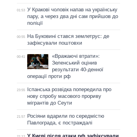
У Кракові чоловік напав на українську
01:53
пару, а через два дні сам прийшов до
поліції
На Буковині стався землетрус: де
00:55
зафіксували поштовхи
«Вражаючі втрати»:
00:41
Зеленський оцінив
результати 40-денної
операції проти рф
Іспанська розвідка попередила про
23:55
нову спробу масового прориву
мігрантів до Сеути
Росіяни вдарили по середмістю
21:57
Павлограда, є постраждалі
У Києві після атаки рф зафіксували
21:12