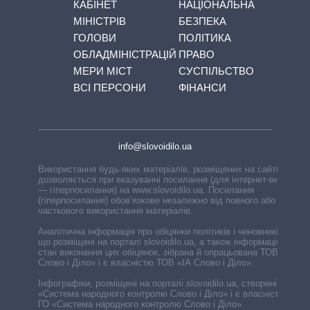
КАБІНЕТ
НАЦІОНАЛЬНА
МІНІСТРІВ
БЕЗПЕКА
ГОЛОВИ
ПОЛІТИКА
ОБЛАДМІНІСТРАЦІЙ
ПРАВО
МЕРИ МІСТ
СУСПІЛЬСТВО
ВСІ ПЕРСОНИ
ФІНАНСИ
info@slovoidilo.ua
Використання будь-яких матеріалів, розміщених на сайті,
дозволяється при вказуванні посилання (для інтернет-видань
— гіперпосилання) на www.slovoidilo.ua. Посилання
(гіперпосилання) обов’язкове незалежно від повного або
часткового використання матеріалів.
Аналітична інформація про обіцянки політиків і чиновників,
що розміщені на порталі slovoidilo.ua, а також інформація про
стан виконання цих обіцянок, зібрана й опрацьована ТОВ «ІА
Слово і Діло» і є власністю ТОВ «ІА Слово і Діло».
Інфографіки, розміщені на порталі slovoidilo.ua, створені ГО
«Система народного контролю Слово і Діло» і є власністю
ГО «Система народного контролю Слово і Діло».