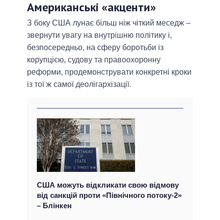
Американські «акценти»
З боку США лунає більш ніж чіткий меседж –
звернути увагу на внутрішню політику і,
безпосередньо, на сферу боротьби із
корупцією, судову та правоохоронну
реформи, продемонструвати конкретні кроки
із тої ж самої деолігархізації.
США можуть відкликати свою відмову
від санкцій проти «Північного потоку-2»
– Блінкен