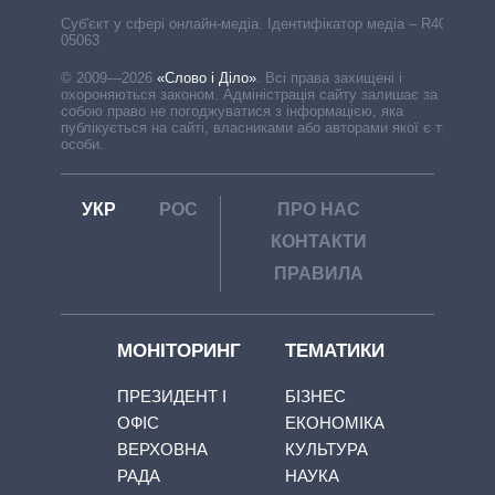
Cуб'єкт у сфері онлайн-медіа. Ідентифікатор медіа – R40-
05063
© 2009—2026
«Слово і Діло»
.
Всі права захищені і
охороняються законом. Адміністрація сайту залишає за
собою право не погоджуватися з інформацією, яка
публікується на сайті, власниками або авторами якої є треті
особи.
УКР
РОС
ПРО НАС
КОНТАКТИ
ПРАВИЛА
МОНІТОРИНГ
ТЕМАТИКИ
ПРЕЗИДЕНТ І
БІЗНЕС
ОФІС
ЕКОНОМІКА
ВЕРХОВНА
КУЛЬТУРА
РАДА
НАУКА