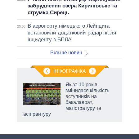
забруднення озера Кирилівське та
струмка Сирець
В аеропорту німецького Лейпцига
20:08
встановили додатковий радар після
інциденту з БПЛА
Більше новин
ІНФОГРАФІКА
 5
Як за 10 років
вго
змінилася кількість
вступників на
бакалаврат,
магістратуру та
аспірантуру