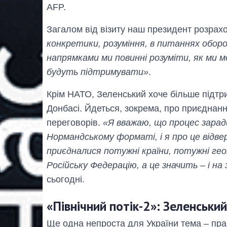
AFP.
Загалом від візиту наш президент розрах
конкретики, розуміння, в питаннях оборо
напрямками ми повинні розуміти, як ми 
будуть підтримувати»
.
Крім НАТО, Зеленський хоче більше підт
Донбасі. Йдеться, зокрема, про приєдна
переговорів.
«Я вважаю, що процес зарад
Нормандському форматі, і я про це відве
приєдналися потужні країни, потужні гео
Російську Федерацію, а це значить – і на 
сьогодні.
«Північний потік-2»: Зеленськ
Ще одна непроста для України тема – пр