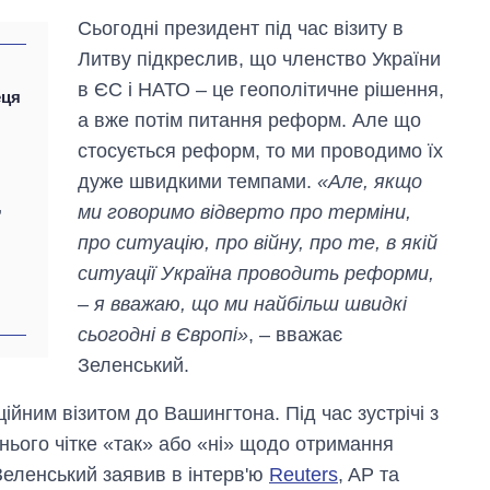
Сьогодні президент під час візиту в
Литву підкреслив, що членство України
в ЄС і НАТО – це геополітичне рішення,
еця
а вже потім питання реформ. Але що
стосується реформ, то ми проводимо їх
дуже швидкими темпами.
«Але, якщо
,
ми говоримо відверто про терміни,
про ситуацію, про війну, про те, в якій
ситуації Україна проводить реформи,
– я вважаю, що ми найбільш швидкі
сьогодні в Європі»
, – вважає
Зеленський.
ійним візитом до Вашингтона. Під час зустрічі з
нього чітке «так» або «ні» щодо отримання
еленський заявив в інтерв'ю
Reuters
, AP та