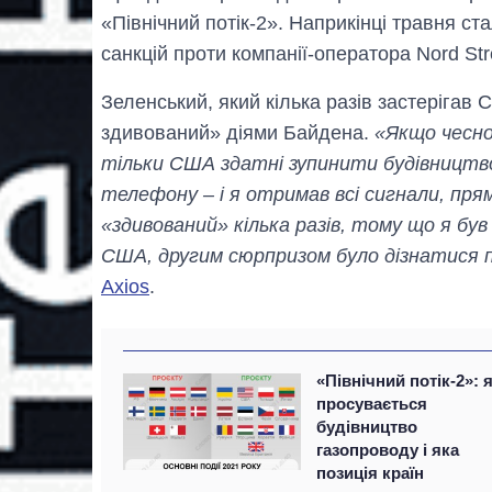
«Північний потік-2». Наприкінці травня с
санкцій проти компанії-оператора Nord Str
Зеленський, який кілька разів застерігав 
здивований» діями Байдена.
«Якщо чесно
тільки США здатні зупинити будівництво
телефону – і я отримав всі сигнали, прям
«здивований» кілька разів, тому що я був 
США, другим сюрпризом було дізнатися п
Axios
.
«Північний потік-2»: 
просувається
будівництво
газопроводу і яка
позиція країн