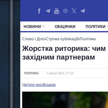
НОВИНИ
ОБIЦЯНКИ
ПОЛIТИКИ
УСІ ПОЛІТИКИ
ПРЕЗИДЕНТ І ОФ
Слово і Діло
›
Стрічка публікацій
›
Політика
Жорстка риторика: чим
західним партнерам
ПОЛІТИКА
7 липня 2021, 17:13
Читати російською