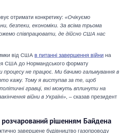
овує отримати конкретику:
«Очікуємо
ни, безпеки, економіки. За всіма трьома
можемо співпрацювати, де дійсно США нас
римки від США
в питанні завершення війни
на
ння США до Нормандського формату
и процесу не працює. Ми бачимо гальмування в
рто кажу. Тому я виступав за те, щоб
політичні гравці, які можуть вплинути на
закінчення війни в Україні»
, – сказав президент
ий розчарований рішенням Байдена
актично завершене будівництво газопроводу