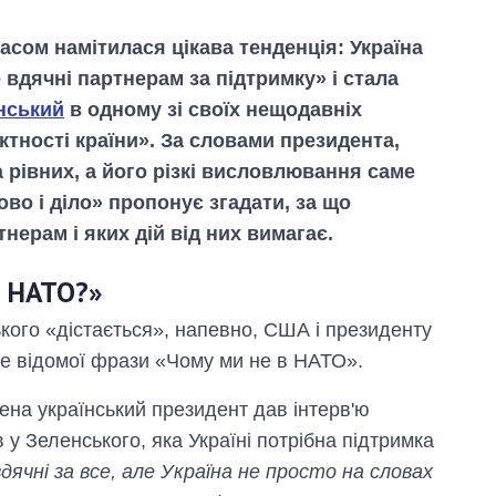
часом намітилася цікава тенденція: Україна
 вдячні партнерам за підтримку» і стала
нський
в одному зі своїх нещодавніх
ктності країни». За словами президента,
а рівних, а його різкі висловлювання саме
во і діло» пропонує згадати, за що
нерам і яких дій від них вимагає.
в НАТО?»
ого «дістається», напевно, США і президенту
же відомої фрази «Чому ми не в НАТО».
Від 1 місяця – до 5
років: хто і як
дена український президент дав інтерв'ю
довго обіймав
 у Зеленського, яка Україні потрібна підтримка
посаду керівника
СЗР
дячні за все, але Україна не просто на словах