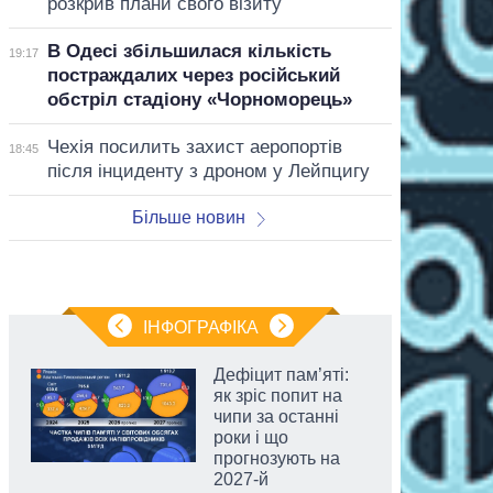
розкрив плани свого візиту
В Одесі збільшилася кількість
19:17
постраждалих через російський
обстріл стадіону «Чорноморець»
Чехія посилить захист аеропортів
18:45
після інциденту з дроном у Лейпцигу
Більше новин
ІНФОГРАФІКА
Дефіцит пам’яті:
як зріс попит на
чипи за останні
роки і що
прогнозують на
2027-й