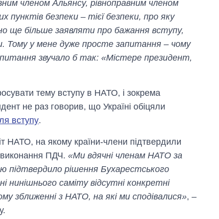
вним членом Альянсу, рівноправним членом
х пунктів безпеки – тієї безпеки, про яку
но ще більше заявляти про бажання вступу,
и. Тому у мене дуже просте запитання – чому
 питання звучало б так: «Містере президент,
осувати тему вступу в НАТО, і зокрема
ент не раз говорив, що Україні обіцяли
для вступу
.
іт НАТО, на якому країни-члени підтвердили
я виконання ПДЧ.
«Ми вдячні членам НАТО за
стю підтвердило рішення Бухарестського
ні нинішнього саміту відсутні конкретні
му зближенні з НАТО, на які ми сподівалися»
, –
у.