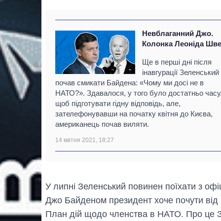
Невблаганний Джо.
Колонка Леоніда Шв
Ще в перші дні після
інавгурації Зеленський
почав смикати Байдена: «Чому ми досі не в
НАТО?». Здавалося, у того було достатньо часу
щоб підготувати гідну відповідь, але,
зателефонувавши на початку квітня до Києва,
американець почав виляти.
14 квітня 2021, 18:27
У липні Зеленський повинен поїхати з офіц
Джо Байденом президент хоче почути від 
План дій щодо членства в НАТО. Про це З