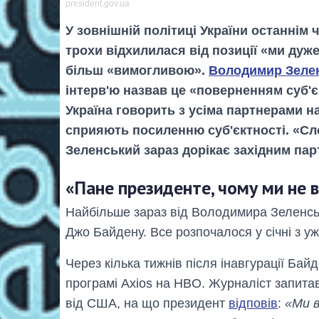
president.gov.ua
У зовнішній політиці України останнім 
трохи відхилилася від позиції «ми дуже
більш «вимогливою».
Володимир Зеле
інтерв'ю назвав це «поверненням суб'є
Україна говорить з усіма партнерами н
сприяють посиленню суб'єктності. «Сло
Зеленський зараз дорікає західним парт
«Пане президенте, чому ми не 
Найбільше зараз від Володимира Зеленськ
Джо Байдену. Все розпочалося у січні з у
Через кілька тижнів після інавгурації Бай
програмі Axios на HBO. Журналіст запитав
від США, на що президент
відповів
:
«Ми в