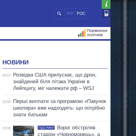
УКР
РОС
Порівняння
політиків
ЦІЙ
МЕРИ МІСТ
ВСІ ПЕРСОНИ
НОВИНИ
Розвідка США припускає, що дрон,
00:57
знайдений біля літака України в
Лейпцигу, міг належати рф – WSJ
Перші виплати за програмою «Пакунок
23:56
школяра» вже надходять: що потрібно
знати батькам
Ворог обстріляв
ПІДСУМКИ
23:09
стадіон «Чорноморець», а