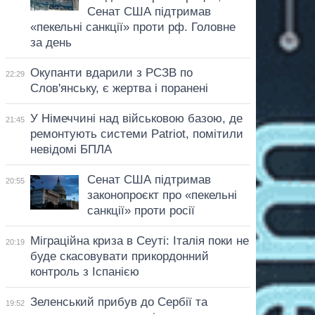
Сенат США підтримав
«пекельні санкції» проти рф. Головне
за день
Окупанти вдарили з РСЗВ по
22:29
Слов'янську, є жертва і поранені
У Німеччині над військовою базою, де
21:45
ремонтують системи Patriot, помітили
невідомі БПЛА
Сенат США підтримав
20:55
законопроєкт про «пекельні
санкції» проти росії
Міграційна криза в Сеуті: Італія поки не
20:19
буде скасовувати прикордонний
контроль з Іспанією
Зеленський прибув до Сербії та
19:52