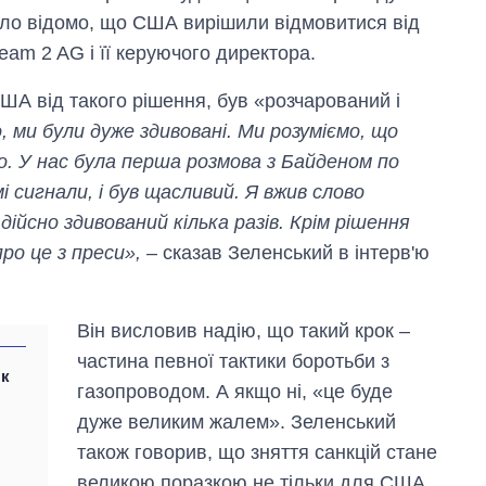
тало відомо, що США вирішили відмовитися від
eam 2 AG і її керуючого директора.
США від такого рішення, був «розчарований і
, ми були дуже здивовані. Ми розуміємо, що
. У нас була перша розмова з Байденом по
і сигнали, і був щасливий. Я вжив слово
дійсно здивований кілька разів. Крім рішення
ро це з преси»,
– сказав Зеленський в інтерв'ю
Він висловив надію, що такий крок –
частина певної тактики боротьби з
як
газопроводом. А якщо ні, «це буде
дуже великим жалем». Зеленський
також говорив, що зняття санкцій стане
великою поразкою не тільки для США,