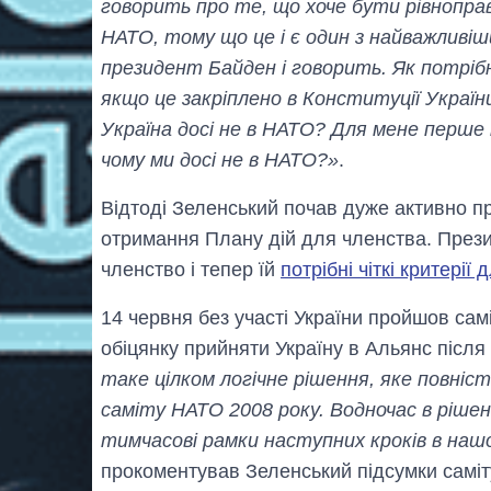
говорить про те, що хоче бути рівнопра
НАТО, тому що це і є один з найважливіши
президент Байден і говорить. Як потріб
якщо це закріплено в Конституції Україн
Україна досі не в НАТО? Для мене перше
чому ми досі не в НАТО?»
.
Відтоді Зеленський почав дуже активно пр
отримання Плану дій для членства. Презид
членство і тепер їй
потрібні чіткі критерії 
14 червня без участі України пройшов сам
обіцянку прийняти Україну в Альянс післ
таке цілком логічне рішення, яке повні
саміту НАТО 2008 року. Водночас в рішен
тимчасові рамки наступних кроків в нашо
прокоментував Зеленський підсумки саміт