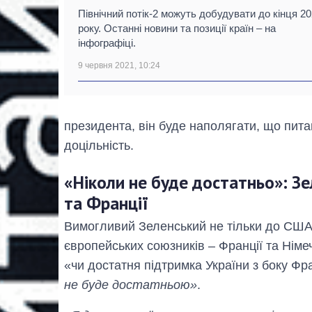
Північний потік-2 можуть добудувати до кінця 2
року. Останні новини та позиції країн – на
інфографіці.
9 червня 2021, 10:24
президента, він буде наполягати, що пита
доцільність.
«Ніколи не буде достатньо»: З
та Франції
Вимогливий Зеленський не тільки до США: 
європейських союзників – Франції та Німе
«чи достатня підтримка України з боку Фр
не буде достатньою»
.