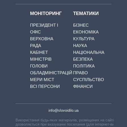
МОНІТОРИНГ
ТЕМАТИКИ
ПРЕЗИДЕНТ І
БІЗНЕС
ОФІС
ЕКОНОМІКА
ВЕРХОВНА
КУЛЬТУРА
РАДА
НАУКА
КАБІНЕТ
НАЦІОНАЛЬНА
МІНІСТРІВ
БЕЗПЕКА
ГОЛОВИ
ПОЛІТИКА
ОБЛАДМІНІСТРАЦІЙ
ПРАВО
МЕРИ МІСТ
СУСПІЛЬСТВО
ВСІ ПЕРСОНИ
ФІНАНСИ
info@slovoidilo.ua
Використання будь-яких матеріалів, розміщених на сайті,
дозволяється при вказуванні посилання (для інтернет-видань