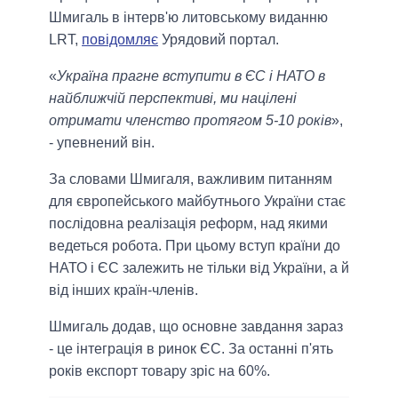
Шмигаль в інтерв'ю литовському виданню
LRT,
повідомляє
Урядовий портал.
«
Україна прагне вступити в ЄС і НАТО в
найближчій перспективі, ми націлені
отримати членство протягом 5-10 років
»,
- упевнений він.
За словами Шмигаля, важливим питанням
для європейського майбутнього України стає
послідовна реалізація реформ, над якими
ведеться робота. При цьому вступ країни до
НАТО і ЄС залежить не тільки від України, а й
від інших країн-членів.
Шмигаль додав, що основне завдання зараз
- це інтеграція в ринок ЄС. За останні п'ять
років експорт товару зріс на 60%.