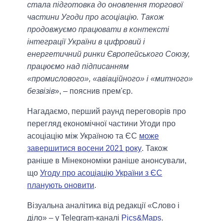
стала підготовка до оновлення торгової
частини Угоди про асоціацію. Також
продовжуємо працювати в контексті
інтеграції України в цифровий і
енергетичний ринки Європейського Союзу,
працюємо над підписанням
«промислового», «авіаційного» і «митного»
безвізів
», – пояснив прем'єр.
Нагадаємо, перший раунд переговорів про
перегляд економічної частини Угоди про
асоціацію між Україною та ЄС
може
завершитися восени 2021 року
. Також
раніше в Мінекономіки раніше анонсували,
що
Угоду про асоціацію України з ЄС
планують оновити
.
Візуальна аналітика від редакції «Слово і
діло» – у Telegram-каналі
Pics&Maps
.