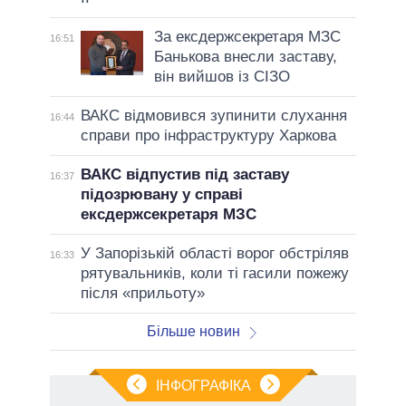
За ексдержсекретаря МЗС
16:51
Банькова внесли заставу,
він вийшов із СІЗО
ВАКС відмовився зупинити слухання
16:44
справи про інфраструктуру Харкова
ВАКС відпустив під заставу
16:37
підозрювану у справі
ексдержсекретаря МЗС
У Запорізькій області ворог обстріляв
16:33
рятувальників, коли ті гасили пожежу
після «прильоту»
Більше новин
ІНФОГРАФІКА