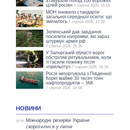
атакували понад 100 ворожих
цілей росіян
7 серпня 2026, 18:05
МОН оновило стандарти
загальної середньої освіти: що
змінилось
7 серпня 2026, 17:29
Зеленський дав завдання
посилити напрямки, які зараз
штурмує армія рф
7 серпня 2026, 15:36
У Запорізькій області ворог
обстріляв рятувальників, коли
ті гасили пожежу після
«прильоту»
7 серпня 2026, 16:33
Росія імпортувала з Південної
Кореї майже 30 тисяч тонн
нафтопродуктів – ЗМІ
7 серпня 2026, 14:58
НОВИНИ
Міжнародні резерви України
18:09
скоротилися у липні