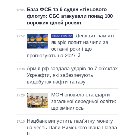
База ФСБ та 6 суден «тіньового
18:05
флоту»: СБС атакували понад 100
ворожих цілей росіян
Дефіцит пам’яті:
ІНФОГРАФІКА
17:52
як зріс попит на чипи за
останні роки і що
прогнозують на 2027-й
Армія рф завдала ударів по 7 об'єктах
17:38
Укрнафти, які забезпечують
видобуток нафти та газу
МОН оновило стандарти
17:29
загальної середньої освіти:
що змінилось
Нацбанк випустить пам’ятну монету
17:10
на честь Папи Римського Івана Павла
II