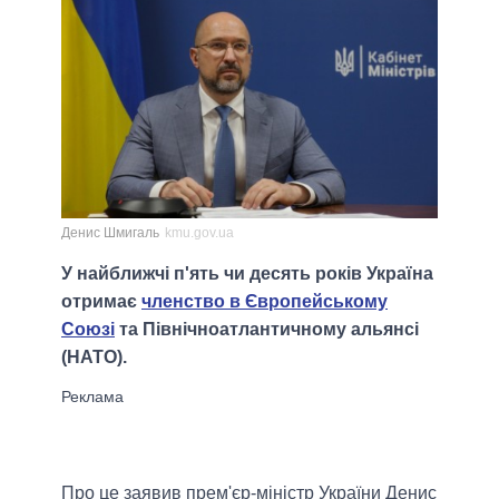
Денис Шмигаль
kmu.gov.ua
У найближчі п'ять чи десять років Україна
отримає
членство в Європейському
Союзі
та Північноатлантичному альянсі
(НАТО).
Про це заявив прем'єр-міністр України Денис