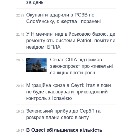
за день
Окупанти вдарили з РСЗВ по
22:29
Слов'янську, є жертва і поранені
У Німеччині над військовою базою, де
21:45
ремонтують системи Patriot, помітили
невідомі БПЛА
Сенат США підтримав
20:55
законопроєкт про «пекельні
санкції» проти росії
Міграційна криза в Сеуті: Італія поки
20:19
не буде скасовувати прикордонний
контроль з Іспанією
Зеленський прибув до Сербії та
19:52
розкрив плани свого візиту
В Одесі збільшилася кількість
19:17