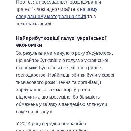
Про те, як просувається розслідування
трагедії - докладно читайте в
нашому
спеціальному матеріалі на сайті
та в
телеграм-каналі.
Найприбутковіші галузі української
економіки
За результатами минулого року з'ясувалося,
що найприбутковішою галуззю української
економіки було сільське, лісове і рибне
господарство. Найбільші збитки були у сфері
тимчасового розміщення та організації
харчування, а також спорту, розваг і
відпочинку, що зрозуміло, бо більшість
обмежень у зв'язку з пандемією вплинули
саме на ці галузі.
У 2014 році середня операційна
рентабельність підприємств була