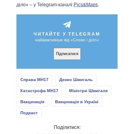
діло» – у Telegram-каналі
Pics&Maps
.
ЧИТАЙТЕ У TELEGRAM
найважливіше від «Слово і діло»
Підписатися
Справа МН17
Денис Шмигаль
Катастрофа МН17
Міністри Шмигаля
Вакцинація
Вакцинація в Україні
Подкаст
Поділитися: