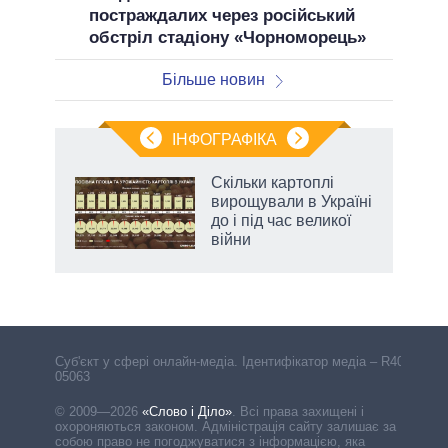
постраждалих через російський
обстріл стадіону «Чорноморець»
Більше новин
ІНФОГРАФІКА
Скільки картоплі
 за
вирощували в Україні
асть
до і під час великої
війни
аспі
Cуб'єкт у сфері онлайн-медіа. Ідентифікатор медіа – R40-
05063
© 2009—2026
«Слово і Діло»
.
Всі права захищені і
охороняються законом. Адміністрація сайту залишає за
собою право не погоджуватися з інформацією, яка