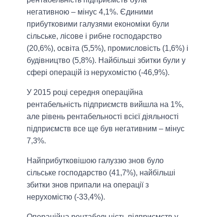
негативною – мінус 4,1%. Єдиними
прибутковими галузями економіки були
сільське, лісове і рибне господарство
(20,6%), освіта (5,5%), промисловість (1,6%) і
будівництво (5,8%). Найбільші збитки були у
сфері операцій із нерухомістю (-46,9%).
У 2015 році середня операційна
рентабельність підприємств вийшла на 1%,
але рівень рентабельності всієї діяльності
підприємств все ще був негативним – мінус
7,3%.
Найприбутковішою галуззю знов було
сільське господарство (41,7%), найбільші
збитки знов припали на операції з
нерухомістю (-33,4%).
Операційна рентабельність підприємств у