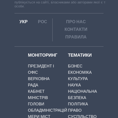
публікується на сайті, власниками або авторами якої є треті
особи.
УКР
РОС
ПРО НАС
КОНТАКТИ
ПРАВИЛА
МОНІТОРИНГ
ТЕМАТИКИ
ПРЕЗИДЕНТ І
БІЗНЕС
ОФІС
ЕКОНОМІКА
ВЕРХОВНА
КУЛЬТУРА
РАДА
НАУКА
КАБІНЕТ
НАЦІОНАЛЬНА
МІНІСТРІВ
БЕЗПЕКА
ГОЛОВИ
ПОЛІТИКА
ОБЛАДМІНІСТРАЦІЙ
ПРАВО
МЕРИ МІСТ
СУСПІЛЬСТВО