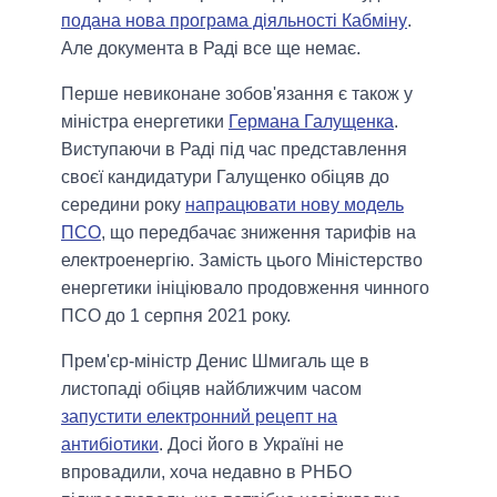
подана нова програма діяльності Кабміну
.
Але документа в Раді все ще немає.
Перше невиконане зобов'язання є також у
міністра енергетики
Германа Галущенка
.
Виступаючи в Раді під час представлення
своєї кандидатури Галущенко обіцяв до
середини року
напрацювати нову модель
ПСО
, що передбачає зниження тарифів на
електроенергію. Замість цього Міністерство
енергетики ініціювало продовження чинного
ПСО до 1 серпня 2021 року.
Прем'єр-міністр Денис Шмигаль ще в
листопаді обіцяв найближчим часом
запустити електронний рецепт на
антибіотики
. Досі його в Україні не
впровадили, хоча недавно в РНБО