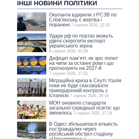
ІНШІ НОВИНИ ПОЛІТИКИ
Окупанти вдарили з РСЗВ по
Слов'янську, є жертва і
поранені
7 серпня 2026, 22:29
Удари рф по портах можуть
удвічі скоротити експорт
українського зерна
8 серпня 2026, 01:59
Дефіцит пам’яті: як зріс попит
на чипи за останні роки і що
прогнозують на 2027-й
7 серпня 2026, 17:52
Міграційна криза в Сеуті: Італія
поки не буде скасовувати
прикордонний контроль з
Іспанією
7 серпня 2026, 20:19
МОН оновило стандарти
загальної середньої освіти: що
змінилось
7 серпня 2026, 17:29
В Одесі збільшилася кількість
постраждалих через
російський обстріл стадіону
«Чорноморець»