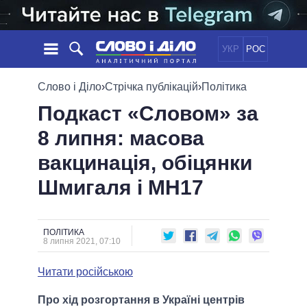
УКР
РОС
НОВИНИ
Слово і Діло
›
Стрічка публікацій
›
Політика
Подкаст «Словом» за
ОБIЦЯНКИ
СТРІЧКА
ПОЛІТИКА
8 липня: масова
ПОДІЇ
ЕКОНОМІКА
ПОЛIТИКИ
вакцинація, обіцянки
СТАТТІ
СУСПІЛЬСТВО
ІНФОГРАФІКА
ДУМКИ
СВІТ
УСІ ПОЛІТИКИ
Шмигаля і MH17
ОГЛЯДИ
ПРЕЗИДЕНТ І ОФІС
ВІДЕО
ДАЙДЖЕСТИ
ВЕРХОВНА РАДА
ПОЛІТИКА
ПІДТРИМАТИ
КАБІНЕТ МІНІСТРІВ
8 липня 2021, 07:10
ГОЛОВИ ОБЛАДМІНІСТРАЦІЙ
ПОРІВНЯННЯ ПОЛІТИКІВ
Читати російською
МЕРИ МІСТ
ВСІ ПЕРСОНИ
Про хід розгортання в Україні центрів