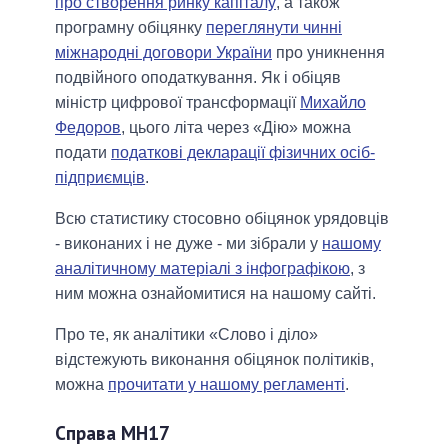
про створення ринку капіталу
, а також
програмну обіцянку
переглянути чинні
міжнародні договори України
про уникнення
подвійного оподаткування. Як і обіцяв
міністр цифрової трансформації
Михайло
Федоров
, цього літа через «Дію» можна
подати
податкові декларації фізичних осіб-
підприємців
.
Всю статистику стосовно обіцянок урядовців
- виконаних і не дуже - ми зібрали у
нашому
аналітичному матеріалі з інфографікою
, з
ним можна ознайомитися на нашому сайті.
Про те, як аналітики «Слово і діло»
відстежують виконання обіцянок політиків,
можна
прочитати у нашому регламенті
.
Справа МН17