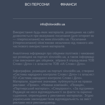
ВСІ ПЕРСОНИ
ФІНАНСИ
info@slovoidilo.ua
Використання будь-яких матеріалів, розміщених на сайті,
дозволяється при вказуванні посилання (для інтернет-видань
— гіперпосилання) на www.slovoidilo.ua. Посилання
(гіперпосилання) обов’язкове незалежно від повного або
часткового використання матеріалів.
Аналітична інформація про обіцянки політиків і чиновників,
що розміщені на порталі slovoidilo.ua, а також інформація про
стан виконання цих обіцянок, зібрана й опрацьована ТОВ «ІА
Слово і Діло» і є власністю ТОВ «ІА Слово і Діло».
Інфографіки, розміщені на порталі slovoidilo.ua, створені ГО
«Система народного контролю Слово і Діло» і є власністю
ГО «Система народного контролю Слово і Діло».
Матеріали, відмічені значками, публікуються на правах
реклами: «Промо», «Новини компаній», «Позиція»,
«Партнерський матеріал», «Спецпроєкт», «За підтримки».
Редакція не несе відповідальності за факти та оціночні
судження, оприлюднені у рекламних матеріалах. Згідно з
українським законодавством відповідальність за зміст
реклами несе рекламодавець.