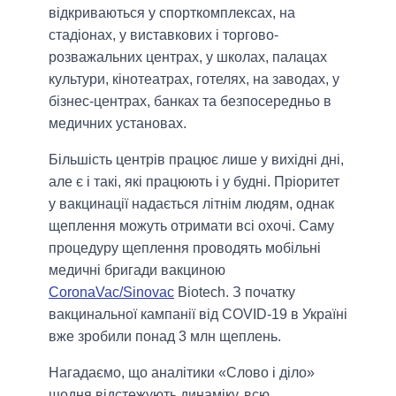
відкриваються у спорткомплексах, на
стадіонах, у виставкових і торгово-
розважальних центрах, у школах, палацах
культури, кінотеатрах, готелях, на заводах, у
бізнес-центрах, банках та безпосередньо в
медичних установах.
Більшість центрів працює лише у вихідні дні,
але є і такі, які працюють і у будні. Пріоритет
у вакцинації надається літнім людям, однак
щеплення можуть отримати всі охочі. Саму
процедуру щеплення проводять мобільні
медичні бригади вакциною
CoronaVac/Sinovac
Biotech. З початку
вакцинальної кампанії від COVID-19 в Україні
вже зробили понад 3 млн щеплень.
Нагадаємо, що аналітики «Слово і діло»
щодня відстежують динаміку, всю