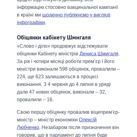
інформацію стосовно вакцинальної кампанії
в країні ми
щоденно публікуємо у вигляді
інфографіки
.
Обіцянки кабінету Шмигаля
«Слово і діло» продовжує відстежувати
обіцянки Кабінету міністрів
Дениса Шмигаля
.
За рік і чотири місяці роботи прем’єр і його
міністри виконали 598 обіцянок, провалили –
224, ще 623 залишаються в процесі
виконання. З 4 червня до 4 липня в уряді
дали 47 нових обіцянок, виконали – 32,
провалили – 16.
Свою першу обіцянку провалив віцепрем'єр-
міністр – міністр економіки
Олексій
Любченко
. Незабаром після призначення він
говорив, що в парламент до липня буде