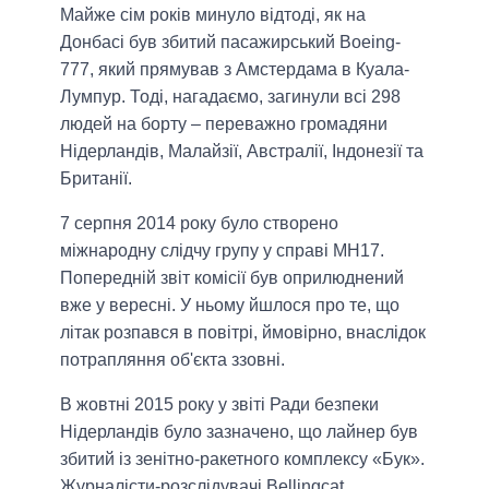
Майже сім років минуло відтоді, як на
Донбасі був збитий пасажирський Boeing-
777, який прямував з Амстердама в Куала-
Лумпур. Тоді, нагадаємо, загинули всі 298
людей на борту – переважно громадяни
Нідерландів, Малайзії, Австралії, Індонезії та
Британії.
7 серпня 2014 року було створено
міжнародну слідчу групу у справі MH17.
Попередній звіт комісії був оприлюднений
вже у вересні. У ньому йшлося про те, що
літак розпався в повітрі, ймовірно, внаслідок
потрапляння об'єкта ззовні.
В жовтні 2015 року у звіті Ради безпеки
Нідерландів було зазначено, що лайнер був
збитий із зенітно-ракетного комплексу «Бук».
Журналісти-розслідувачі Bellingcat