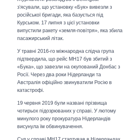
з'ясували, що установку «Бук» вивезли з
російської бригади, яка базується під
Курськом. 17 липня з цієї установки
випустили ракету «земля-повітря», яка збила
пасажирський літак.
У травні 2016-го міжнародна слідча група
підтвердила, що рейс MH17 був збитий з
«Бука», що завезли на окупований Донбас з
Росії. Через два роки Нідерланди та
Австралія офіційно звинуватили Росію в
катастрофі.
19 червня 2019 були названі прізвища
чотирьох підозрюваних у справі. У лютому
минулого року прокуратура Нідерландів
висунула їм обвинувачення.
Суд у справі MH17 стартував в Нідерландах