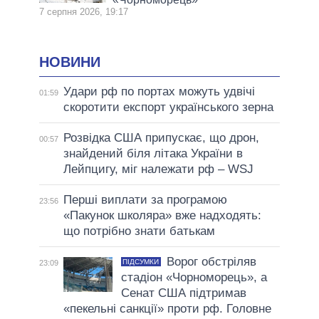
7 серпня 2026, 19:17
НОВИНИ
Удари рф по портах можуть удвічі
01:59
скоротити експорт українського зерна
Розвідка США припускає, що дрон,
00:57
знайдений біля літака України в
Лейпцигу, міг належати рф – WSJ
Перші виплати за програмою
23:56
«Пакунок школяра» вже надходять:
що потрібно знати батькам
Ворог обстріляв
ПІДСУМКИ
23:09
стадіон «Чорноморець», а
Сенат США підтримав
«пекельні санкції» проти рф. Головне