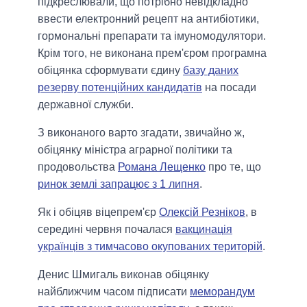
підкреслювали, що потрібно невідкладно
ввести електронний рецепт на антибіотики,
гормональні препарати та імуномодулятори.
Крім того, не виконана прем'єром програмна
обіцянка сформувати єдину
базу даних
резерву потенційних кандидатів
на посади
державної служби.
З виконаного варто згадати, звичайно ж,
обіцянку міністра аграрної політики та
продовольства
Романа Лещенко
про те, що
ринок землі запрацює з 1 липня
.
Як і обіцяв віцепрем'єр
Олексій Резніков
, в
середині червня почалася
вакцинація
українців з тимчасово окупованих територій
.
Денис Шмигаль виконав обіцянку
найближчим часом підписати
меморандум