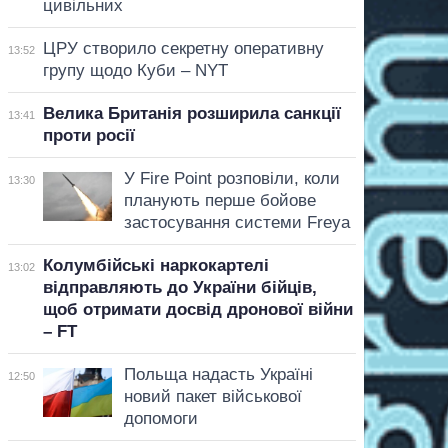
цивільних
ЦРУ створило секретну оперативну
13:52
групу щодо Куби – NYT
Велика Британія розширила санкції
13:41
проти росії
У Fire Point розповіли, коли
13:30
планують перше бойове
застосування системи Freya
Колумбійські наркокартелі
13:02
відправляють до України бійців,
щоб отримати досвід дронової війни
– FT
Польща надасть Україні
12:50
новий пакет військової
допомоги