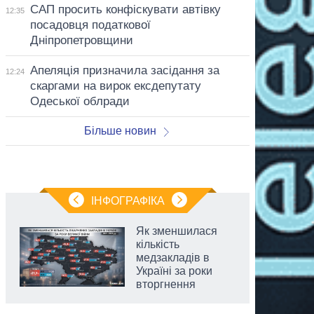
САП просить конфіскувати автівку
12:35
посадовця податкової
Дніпропетровщини
Апеляція призначила засідання за
12:24
скаргами на вирок ексдепутату
Одеської облради
Більше новин
ІНФОГРАФІКА
Як зменшилася
кількість
медзакладів в
Україні за роки
вторгнення