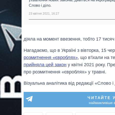
Слово і діло.
23 квітня 2021, 16:27
діяла на момент ввезення, тобто 17 тисяч
Нагадаємо, що в Україні з вівторка, 15 че
розмитнення «євроблях»
, що в'їхали на т
прийняла цей закон
у квітні 2021 року. П
про розмитнення «євроблях» у травні.
Візуальна аналітика від редакції «Слово і
ЧИТАЙТЕ 
найважливіше в