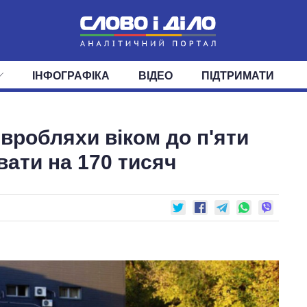
ІНФОГРАФІКА
ВІДЕО
ПІДТРИМАТИ
ІС
СТРІЧКА
ВЕРХОВНА РАДА
ПОДІЇ
СТАТТІ
КАБІНЕТ МІНІСТРІВ
ДУМКИ
ОГЛЯДИ
ГОЛОВИ ОБЛАДМІНІСТРА
ДАЙДЖЕСТИ
євробляхи віком до п'яти
ПОЛІТИКА
ДЕПУТАТИ
ЕКОНОМІКА
КОМІТЕТИ
СУСПІЛЬСТВО
ФРАКЦІЇ
ОКРУГИ
СВІТ
ати на 170 тисяч