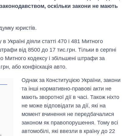
законодавством, оскільки закони не мають
умку юристів.
в Україні діяли статті 470 і 481 Митного
рафи від 8500 до 17 тис.грн. Тільки в серпні
до Митного кодексу і збільшені штрафи за
грн, або конфіскація авто.
Однак за Конституцією України, закони
та інші нормативно-правові акти не
мають зворотної дії в часі. Також ніхто
Скільки картоплі
не може відповідати за дії, які на
вирощували в
Україні до і під час
момент вчинення не передбачалися
великої війни
законом як правопорушення. Тому всі
автомобілі, які ввезли в країну до 22
і