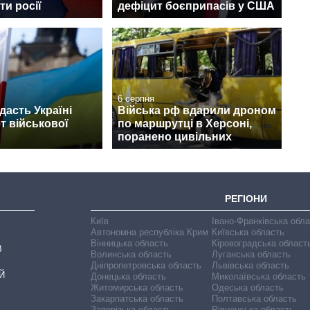
ти росії
дефіцит боєприпасів у США
6 серпня
асть Україні
Війська рф вдарили дроном
т військової
по маршрутці в Херсоні,
поранено цивільних
РЕГІОНИ
Київ
Івано-Франківська обл
Автономна республіка Крим
Київська область
Вінницька область
Кіровоградська област
В
Волинська область
Луганська область
Дніпропетровська область
Львівська область
Й
Донецька область
Миколаївська область
Житомирська область
Одеська область
Закарпатська область
Полтавська область
Запорізька область
Рівненська область