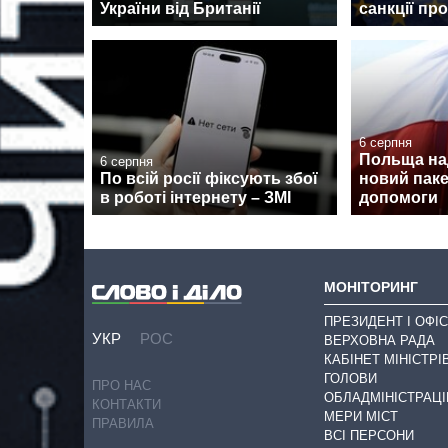
України від Британії
санкції про
6 серпня
Польща над
6 серпня
По всій росії фіксують збої
новий паке
в роботі інтернету – ЗМІ
допомоги
МОНІТОРИНГ
ПРЕЗИДЕНТ І ОФІС
УКР
РОС
ВЕРХОВНА РАДА
КАБІНЕТ МІНІСТРІ
ГОЛОВИ
ПРО НАС
ОБЛАДМІНІСТРАЦІ
КОНТАКТИ
МЕРИ МІСТ
ПРАВИЛА
ВСІ ПЕРСОНИ