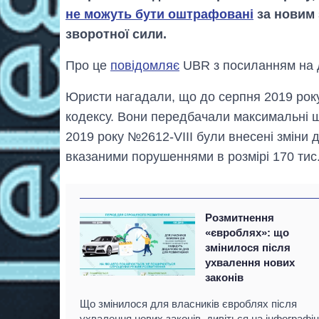
не можуть бути оштрафовані
за новим 
зворотної сили.
Про це
повідомляє
UBR з посиланням на д
Юристи нагадали, що до серпня 2019 року 
кодексу. Вони передбачали максимальні шт
2019 року №2612-VIII були внесені зміни 
вказаними порушеннями в розмірі 170 тис.
Розмитнення
«євроблях»: що
змінилося після
ухвалення нових
законів
Що змінилося для власників євроблях після
ухвалення нових законів, дивіться на інфографіц