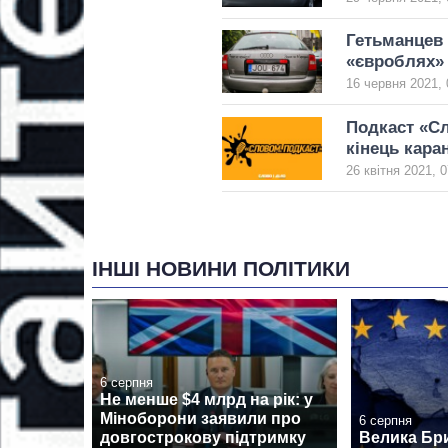
Гетьманцев
«євроблях» 
16 червня 2021, 
Подкаст «Сл
кінець кара
26 квітня 2021, 0
ІНШІ НОВИНИ ПОЛІТИКИ
6 серпня
Не менше $4 млрд на рік: у
Міноборони заявили про
6 серпня
довгострокову підтримку
Велика Бр