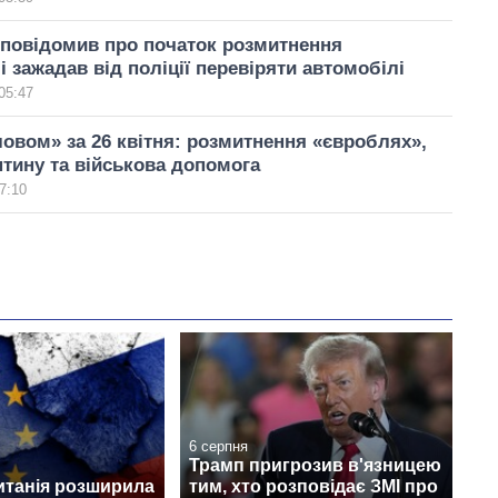
 повідомив про початок розмитнення
і зажадав від поліції перевіряти автомобілі
05:47
овом» за 26 квітня: розмитнення «євроблях»,
нтину та військова допомога
7:10
6 серпня
Трамп пригрозив в'язницею
итанія розширила
тим, хто розповідає ЗМІ про