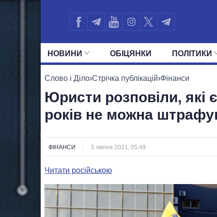
НОВИНИ
ОБIЦЯНКИ
ПОЛIТИКИ
УСІ ПОЛІТИКИ
ПРЕЗИДЕНТ І ОФ
Слово і Діло
›
Стрічка публікацій
›
Фінанси
Юристи розповіли, які 
років не можна штрафув
ФІНАНСИ
5 липня 2021, 05:49
Читати російською