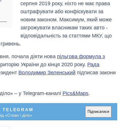
серпня 2019 року, ніхто не має права
оштрафувати або конфіскувати за
новим законом. Максимум, який може
загрожувати власникам таких авто -
відповідальність за статтями МКУ, що
 гривень.
рвня, почала діяти нова
пільгова формула з
ериторію України до кінця 2020 року.
Рада
резидент
Володимир Зеленський
підписав закони
 діло» – у Telegram-каналі
Pics&Maps
.
У TELEGRAM
Підписатися
ід «Слово і діло»