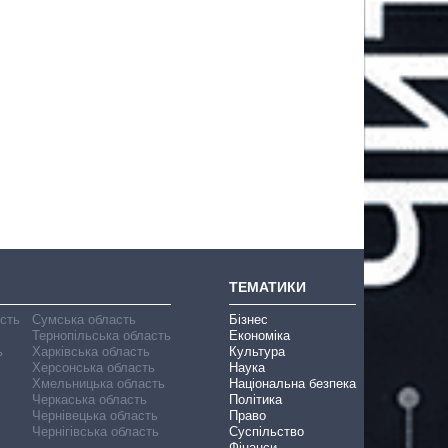
ТЕМАТИКИ
асть
Сумська область
Бізнес
Тернопільська область
Економіка
ь
Харківська область
Культура
Херсонська область
Наука
Хмельницька область
Національна безпека
Черкаська область
Політика
Чернівецька область
Право
Чернігівська область
Суспільство
Фінанси