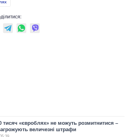
лях
ділитися:
50 тисяч «євроблях» не можуть розмитнитися –
загрожують величезні штрафи
05:39