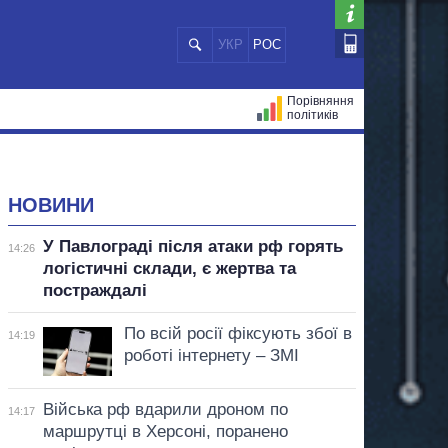
УКР
РОС
Порівняння
політиків
ЦІЙ
МЕРИ МІСТ
ВСІ ПЕРСОНИ
НОВИНИ
У Павлограді після атаки рф горять
14:26
логістичні склади, є жертва та
постраждалі
По всій росії фіксують збої в
14:19
роботі інтернету – ЗМІ
Війська рф вдарили дроном по
14:17
маршрутці в Херсоні, поранено