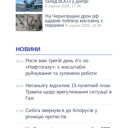
склад ВООЗ у Дніпрі
9 серпня 2026, 17:06
На Чернігівщині дрон рф
вдарив поблизу магазину, є
поранені
9 серпня 2026, 14:09
НОВИНИ
Росія вже третій день б’є по
19:12
«Нафтогазу»: є масштабні
руйнування та зупинено роботи
Нетаньягу відхилив 15-пунктний план
18:24
Трампа щодо врегулювання ситуації в
Газі
Сибіга звернувся до білорусів у
17:56
річницю протестів