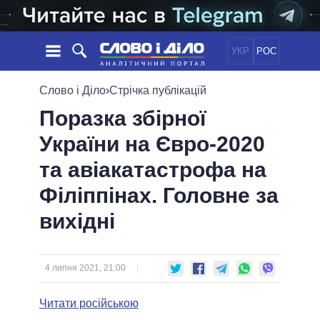
УКР
РОС
НОВИНИ
Слово і Діло
›
Стрічка публікацій
Поразка збірної
ОБIЦЯНКИ
СТРІЧКА
ПОЛІТИКА
України на Євро-2020
ПОДІЇ
ЕКОНОМІКА
ПОЛIТИКИ
та авіакатастрофа на
СТАТТІ
СУСПІЛЬСТВО
ІНФОГРАФІКА
ДУМКИ
СВІТ
УСІ ПОЛІТИКИ
Філіппінах. Головне за
ОГЛЯДИ
ПРЕЗИДЕНТ І ОФІС
вихідні
ВІДЕО
ДАЙДЖЕСТИ
ВЕРХОВНА РАДА
ПІДТРИМАТИ
КАБІНЕТ МІНІСТРІВ
ГОЛОВИ ОБЛАДМІНІСТРАЦІЙ
4 липня 2021, 21:00
ПОРІВНЯННЯ ПОЛІТИКІВ
МЕРИ МІСТ
Читати російською
ВСІ ПЕРСОНИ