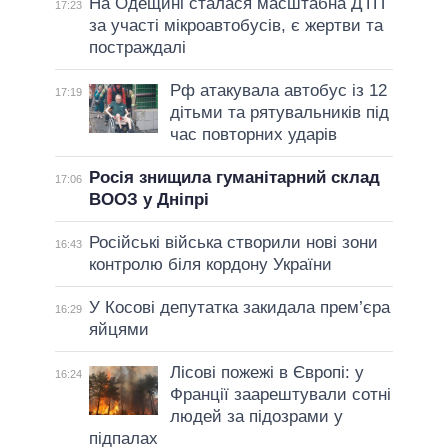
На Одещині сталася масштабна ДТП
17:23
за участі мікроавтобусів, є жертви та
постраждалі
Рф атакувала автобус із 12
17:19
дітьми та рятувальників під
час повторних ударів
Росія знищила гуманітарний склад
17:06
ВООЗ у Дніпрі
Російські війська створили нові зони
16:43
контролю біля кордону України
У Косові депутатка закидала прем’єра
16:29
яйцями
Лісові пожежі в Європі: у
16:24
Франції заарештували сотні
людей за підозрами у
підпалах