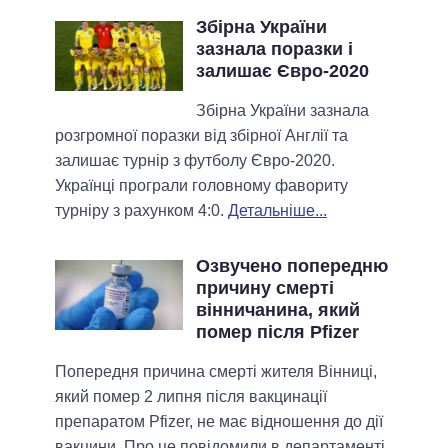
Збірна України
зазнала поразки і
залишає Євро-2020
Збірна України зазнала
розгромної поразки від збірної Англії та
залишає турнір з футболу Євро-2020.
Українці програли головному фавориту
турніру з рахунком 4:0.
Детальніше...
Озвучено попередню
причину смерті
вінничанина, який
помер після Pfizer
Попередня причина смерті жителя Вінниці,
який помер 2 липня після вакцинації
препаратом Pfizer, не має відношення до дії
вакцини. Про це повідомили в департаменті