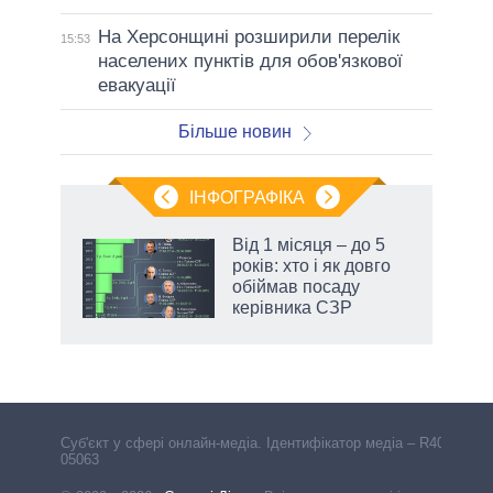
На Херсонщині розширили перелік
15:53
населених пунктів для обов'язкової
евакуації
Більше новин
ІНФОГРАФІКА
Від 1 місяця – до 5
раїні
років: хто і як довго
ої
обіймав посаду
керівника СЗР
Cуб'єкт у сфері онлайн-медіа. Ідентифікатор медіа – R40-
05063