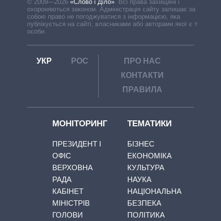
© 2009—2026
«Слово і Діло»
.
Всі права захищені і
охороняються законом. Адміністрація сайту залишає за
собою право не погоджуватися з інформацією, яка
публікується на сайті, власниками або авторами якої є треті
особи.
УКР
РОС
ПРО НАС
КОНТАКТИ
ПРАВИЛА
МОНІТОРИНГ
ТЕМАТИКИ
ПРЕЗИДЕНТ І
БІЗНЕС
ОФІС
ЕКОНОМІКА
ВЕРХОВНА
КУЛЬТУРА
РАДА
НАУКА
КАБІНЕТ
НАЦІОНАЛЬНА
МІНІСТРІВ
БЕЗПЕКА
ГОЛОВИ
ПОЛІТИКА