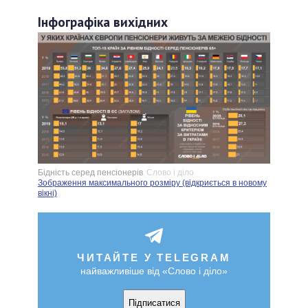
Інфографіка вихідних
Бідність серед пенсіонерів
Слово і діло
Зображення максимального розміру (відкриється в новому
вікні)
ЧИТАЙТЕ У TELEGRAM
найважливіше від «Слово і діло»
Підписатися