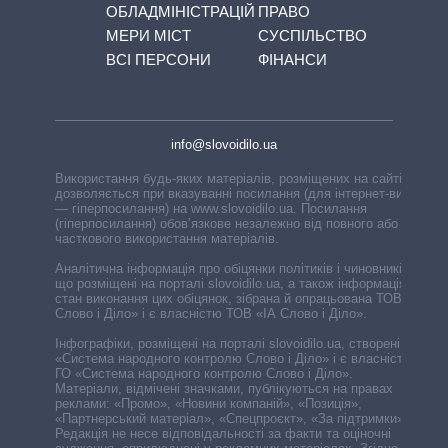
ОБЛАДМІНІСТРАЦІЙ
ПРАВО
МЕРИ МІСТ
СУСПІЛЬСТВО
ВСІ ПЕРСОНИ
ФІНАНСИ
info@slovoidilo.ua
Використання будь-яких матеріалів, розміщених на сайті,
дозволяється при вказуванні посилання (для інтернет-видань
— гіперпосилання) на www.slovoidilo.ua. Посилання
(гіперпосилання) обов’язкове незалежно від повного або
часткового використання матеріалів.
Аналітична інформація про обіцянки політиків і чиновників,
що розміщені на порталі slovoidilo.ua, а також інформація про
стан виконання цих обіцянок, зібрана й опрацьована ТОВ «ІА
Слово і Діло» і є власністю ТОВ «ІА Слово і Діло».
Інфографіки, розміщені на порталі slovoidilo.ua, створені ГО
«Система народного контролю Слово і Діло» і є власністю
ГО «Система народного контролю Слово і Діло».
Матеріали, відмічені значками, публікуються на правах
реклами: «Промо», «Новини компаній», «Позиція»,
«Партнерський матеріал», «Спецпроєкт», «За підтримки».
Редакція не несе відповідальності за факти та оціночні