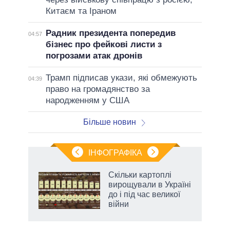
Китаєм та Іраном
Радник президента попередив
04:57
бізнес про фейкові листи з
погрозами атак дронів
Трамп підписав укази, які обмежують
04:39
право на громадянство за
народженням у США
Більше новин
ІНФОГРАФІКА
жет
Скільки картоплі
вирощували в Україні
ків
до і під час великої
війни