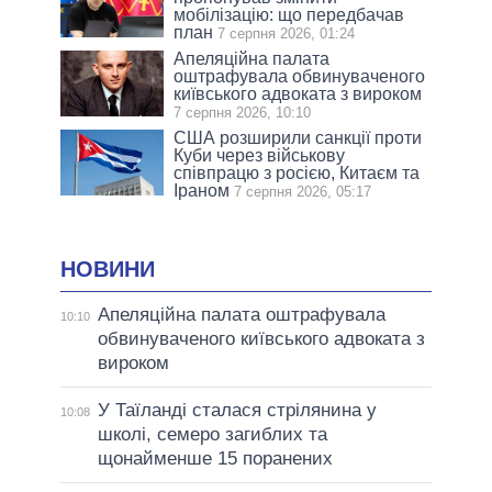
мобілізацію: що передбачав
план
7 серпня 2026, 01:24
Апеляційна палата
оштрафувала обвинуваченого
київського адвоката з вироком
7 серпня 2026, 10:10
США розширили санкції проти
Куби через військову
співпрацю з росією, Китаєм та
Іраном
7 серпня 2026, 05:17
НОВИНИ
Апеляційна палата оштрафувала
10:10
обвинуваченого київського адвоката з
вироком
У Таїланді сталася стрілянина у
10:08
школі, семеро загиблих та
щонайменше 15 поранених