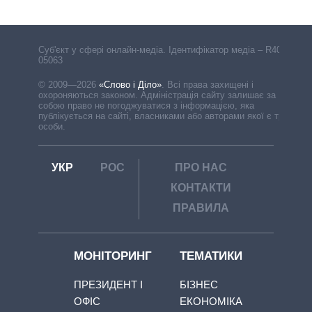
Cуб'єкт у сфері онлайн-медіа. Ідентифікатор медіа – R40-
05063
© 2009—2026
«Слово і Діло»
.
Всі права захищені і
охороняються законом. Адміністрація сайту залишає за
собою право не погоджуватися з інформацією, яка
публікується на сайті, власниками або авторами якої є треті
особи.
УКР
РОС
ПРО НАС
КОНТАКТИ
ПРАВИЛА
МОНІТОРИНГ
ТЕМАТИКИ
ПРЕЗИДЕНТ І
БІЗНЕС
ОФІС
ЕКОНОМІКА