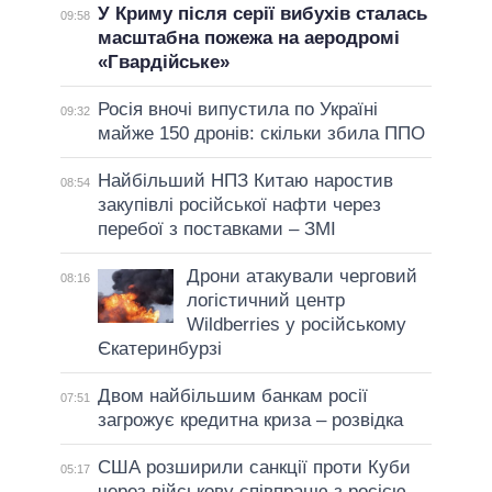
У Криму після серії вибухів сталась
09:58
масштабна пожежа на аеродромі
«Гвардійське»
Росія вночі випустила по Україні
09:32
майже 150 дронів: скільки збила ППО
Найбільший НПЗ Китаю наростив
08:54
закупівлі російської нафти через
перебої з поставками – ЗМІ
Дрони атакували черговий
08:16
логістичний центр
Wildberries у російському
Єкатеринбурзі
Двом найбільшим банкам росії
07:51
загрожує кредитна криза – розвідка
США розширили санкції проти Куби
05:17
через військову співпрацю з росією,