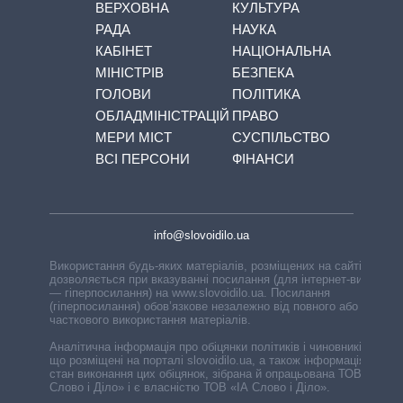
ВЕРХОВНА
КУЛЬТУРА
РАДА
НАУКА
КАБІНЕТ
НАЦІОНАЛЬНА
МІНІСТРІВ
БЕЗПЕКА
ГОЛОВИ
ПОЛІТИКА
ОБЛАДМІНІСТРАЦІЙ
ПРАВО
МЕРИ МІСТ
СУСПІЛЬСТВО
ВСІ ПЕРСОНИ
ФІНАНСИ
info@slovoidilo.ua
Використання будь-яких матеріалів, розміщених на сайті,
дозволяється при вказуванні посилання (для інтернет-видань
— гіперпосилання) на www.slovoidilo.ua. Посилання
(гіперпосилання) обов’язкове незалежно від повного або
часткового використання матеріалів.
Аналітична інформація про обіцянки політиків і чиновників,
що розміщені на порталі slovoidilo.ua, а також інформація про
стан виконання цих обіцянок, зібрана й опрацьована ТОВ «ІА
Слово і Діло» і є власністю ТОВ «ІА Слово і Діло».