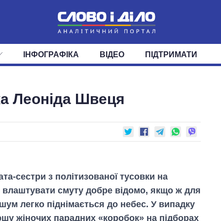
ІНФОГРАФІКА
ВІДЕО
ПІДТРИМАТИ
ІС
СТРІЧКА
ВЕРХОВНА РАДА
ПОДІЇ
СТАТТІ
КАБІНЕТ МІНІСТРІВ
ДУМКИ
ОГЛЯДИ
ГОЛОВИ ОБЛАДМІНІСТРА
ДАЙДЖЕСТИ
а Леоніда Швеця
ПОЛІТИКА
ДЕПУТАТИ
ЕКОНОМІКА
КОМІТЕТИ
СУСПІЛЬСТВО
ФРАКЦІЇ
ОКРУГИ
СВІТ
та-сестри з політизованої тусовки на
 влаштувати смуту добре відомо, якщо ж для
 шум легко піднімається до небес. У випадку
ршу жіночих парадних «коробок» на підборах