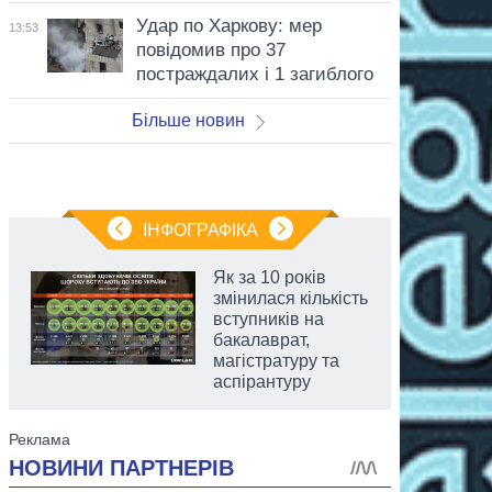
Удар по Харкову: мер
13:53
повідомив про 37
постраждалих і 1 загиблого
Більше новин
ІНФОГРАФІКА
Як за 10 років
змінилася кількість
вступників на
бакалаврат,
магістратуру та
аспірантуру