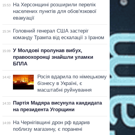
На Херсонщині розширили перелік
15:53
населених пунктів для обов'язкової
евакуації
Головний генерал США застеріг
15:34
команду Трампа від ескалації з Іраном
У Молдові пролунав вибух,
15:09
правоохоронці знайшли уламки
БПЛА
Росія вдарила по німецькому
14:42
бізнесу в Україні, є
масштабні руйнування
Партія Мадяра висунула кандидата
14:33
на президента Угорщини
На Чернігівщині дрон рф вдарив
14:09
поблизу магазину, є поранені