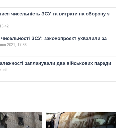
ися чисельність ЗСУ та витрати на оборону з
15:42
чисельності ЗСУ: законопроєкт ухвалили за
вня 2021, 17:36
алежності запланували два військових паради
2:56