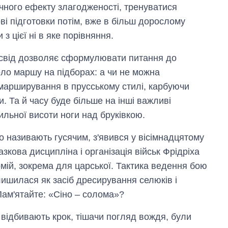
ичного ефекту злагодженості, тренуватися
ові підготовки потім, вже в більш дорослому
з цієї ні в яке порівняння.
досвід дозволяє сформулювати питання до
оло маршу на підборах: а чи не можна
и марширування в прусському стилі, карбуючи
ги. Та й часу буде більше на інші важливі
ильної висоти ноги над бруківкою.
о називають гусячим, з'явився у вісімнадцятому
разкова дисципліна і організація військ Фрідріха
мій, зокрема для царської. Тактика ведення бою
лишилася як засіб дресирування селюків і
Пам'ятайте: «Сіно – солома»?
о відбивають крок, тішачи погляд вождя, були