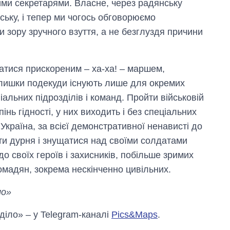
ними секретарями. Власне, через радянську
ську, і тепер ми чогось обговорюємо
и зору зручного взуття, а не безглуздя причини
хатися прискореним – ха-ха! – маршем,
залишки подекуди існують лише для окремих
альних підрозділів і команд. Пройти військовій
нь гідності, у них виходить і без спеціальних
 Україна, за всієї демонстративної ненависті до
яти дурня і знущатися над своїми солдатами
 своїх героїв і захисників, побільше зримих
ромадян, зокрема нескінченно цивільних.
ло»
 діло» – у Telegram-каналі
Pics&Maps
.