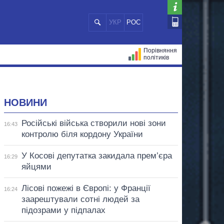
УКР
РОС
Порівняння
політиків
ЦІЙ
МЕРИ МІСТ
ВСІ ПЕРСОНИ
НОВИНИ
Російські війська створили нові зони
16:43
контролю біля кордону України
У Косові депутатка закидала прем’єра
16:29
яйцями
Лісові пожежі в Європі: у Франції
16:24
заарештували сотні людей за
підозрами у підпалах