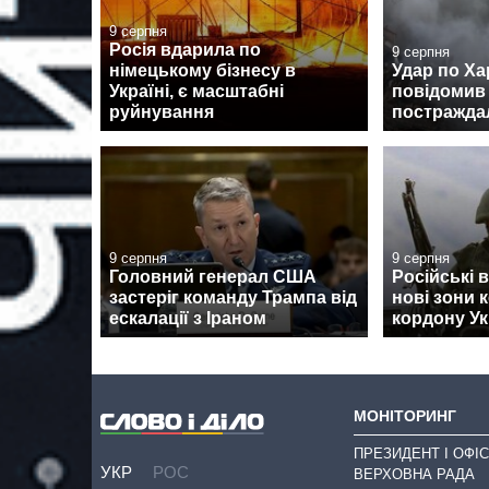
9 серпня
Росія вдарила по
9 серпня
німецькому бізнесу в
Удар по Ха
Україні, є масштабні
повідомив 
руйнування
постраждал
9 серпня
9 серпня
Головний генерал США
Російські 
застеріг команду Трампа від
нові зони 
ескалації з Іраном
кордону Ук
МОНІТОРИНГ
ПРЕЗИДЕНТ І ОФІС
УКР
РОС
ВЕРХОВНА РАДА