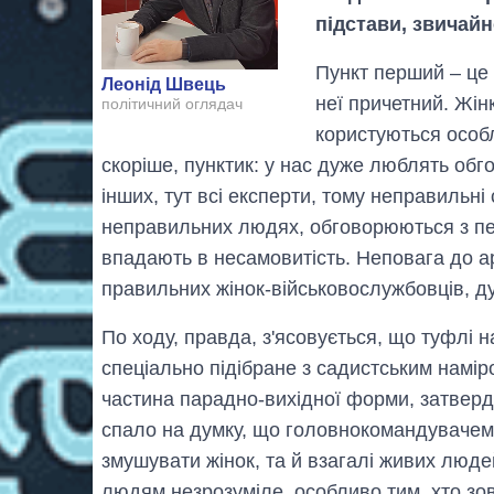
підстави, звичайно
Пункт перший – це г
Леонід Швець
неї причетний. Жінк
політичний оглядач
користуються особл
скоріше, пунктик: у нас дуже люблять обг
інших, тут всі експерти, тому неправильні
неправильних людях, обговорюються з пев
впадають в несамовитість. Неповага до ар
правильних жінок-військовослужбовців, д
По ходу, правда, з'ясовується, що туфлі н
спеціально підібране з садистським намір
частина парадно-вихідної форми, затвердж
спало на думку, що головнокомандувачем с
змушувати жінок, та й взагалі живих люде
людям незрозуміле, особливо тим, хто зо