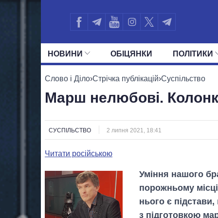
НОВИНИ
ОБIЦЯНКИ
ПОЛIТИКИ
УСІ ПОЛІТИКИ
ПРЕЗИДЕНТ І ОФ
Слово і Діло
›
Стрічка публікацій
›
Суспільство
Марш нелюбові. Колонк
СУСПІЛЬСТВО
2 липня 2021, 18:41
Читати російською
Уміння нашого бра
порожньому місці
нього є підстави,
з підготовкою ма