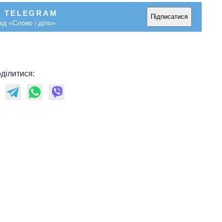
У TELEGRAM
Підписатися
ід «Слово і діло»
ділитися: