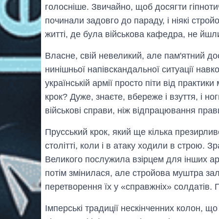
голосніше. Звичайно, щоб досягти гіпнот
починали задовго до параду, і ніякі строй
житті, де була військова кафедра, не йшли 
Власне, свій невеликий, але пам'ятний 
нинішньої напівскандальної ситуації навк
українській армії просто піти від практик
крок? Дуже, знаєте, вбереже і взуття, і но
військові справи, ніж відпрацювання прав
Прусський крок, який ще кілька презирлив
столітті, коли і в атаку ходили в строю. З
Великого послужила взірцем для інших ар
потім змінилася, але стройова муштра за
перетворення їх у «справжніх» солдатів. 
Імперські традиції нескінченних колон, щ