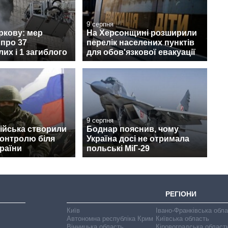
9 серпня
ркову: мер
На Херсонщині розширили
про 37
перелік населених пунктів
их і 1 загиблого
для обов'язкової евакуації
9 серпня
війська створили
Боднар пояснив, чому
контролю біля
Україна досі не отримала
раїни
польські МіГ-29
РЕГІОНИ
Київ
Івано-Франківська обл
Автономна республіка Крим
Київська область
Вінницька область
Кіровоградська област