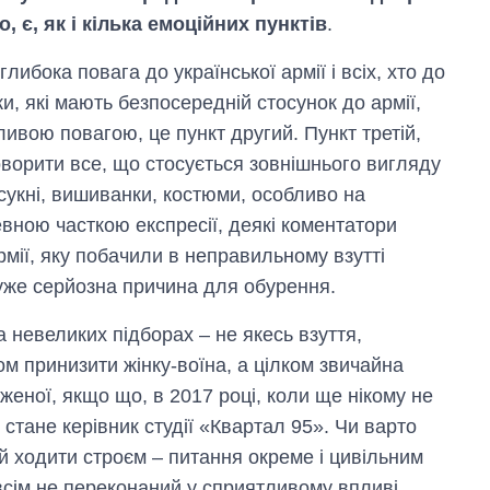
, є, як і кілька емоційних пунктів
.
либока повага до української армії і всіх, хто до
и, які мають безпосередній стосунок до армії,
ивою повагою, це пункт другий. Пункт третій,
оворити все, що стосується зовнішнього вигляду
 сукні, вишиванки, костюми, особливо на
ною часткою експресії, деякі коментатори
мії, яку побачили в неправильному взутті
уже серйозна причина для обурення.
а невеликих підборах – не якесь взуття,
ом принизити жінку-воїна, а цілком звичайна
еної, якщо що, в 2017 році, коли ще нікому не
тане керівник студії «Квартал 95». Чи варто
й ходити строєм – питання окреме і цивільним
всім не переконаний у сприятливому впливі