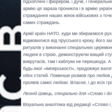
підхоплені і фюрером, і дуче, і генераль
армію ця зараза проникла і в армію україн
страждання наших жінок-військових з точк
самих страждань.
Армії країн НАТО, куди ми збираємося ру
відмовилися від прусського кроку, його 
ритуалів у виконанні спеціальних церемоні
людині в строю, демонструючи вищий ступі
викрутасів, там і каблуки не перешкода. А
будь-якої «імперськості», продовжує вал
обох статей. Поменше розмов про любов до
проявів самої любові. Власне, і до всіх г
Леонід Швець, спеціально для «Слово і ді
Візуальна аналітика від редакції «Слово і