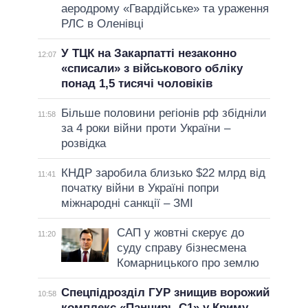
аеродрому «Гвардійське» та ураження
РЛС в Оленівці
У ТЦК на Закарпатті незаконно
12:07
«списали» з військового обліку
понад 1,5 тисячі чоловіків
Більше половини регіонів рф збідніли
11:58
за 4 роки війни проти України –
розвідка
КНДР заробила близько $22 млрд від
11:41
початку війни в Україні попри
міжнародні санкції – ЗМІ
САП у жовтні скерує до
11:20
суду справу бізнесмена
Комарницького про землю
Спецпідрозділ ГУР знищив ворожий
10:58
комплекс «Панцирь-С1» у Криму