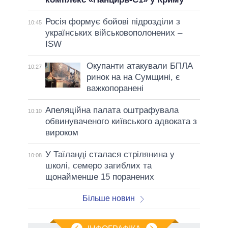
Росія формує бойові підрозділи з
10:45
українських військовополонених –
ISW
Окупанти атакували БПЛА
10:27
ринок на на Сумщині, є
важкопоранені
Апеляційна палата оштрафувала
10:10
обвинуваченого київського адвоката з
вироком
У Таїланді сталася стрілянина у
10:08
школі, семеро загиблих та
щонайменше 15 поранених
Більше новин