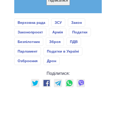
Підписатися
Верховна рада
ЗСУ
Закон
Законопроєкт
Армія
Податки
Безпілотник
Зброя
ПДВ
Парламент
Податки в Україні
Озброєння
Дрон
Поділитися: