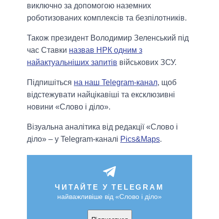
виключно за допомогою наземних
роботизованих комплексів та безпілотників.
Також президент Володимир Зеленський під
час Ставки
назвав НРК одним з
найактуальніших запитів
військових ЗСУ.
Підпишіться
на наш Telegram-канал
, щоб
відстежувати найцікавіші та ексклюзивні
новини «Слово і діло».
Візуальна аналітика від редакції «Слово і
діло» – у Telegram-каналі
Pics&Maps
.
ЧИТАЙТЕ У TELEGRAM
найважливіше від «Слово і діло»