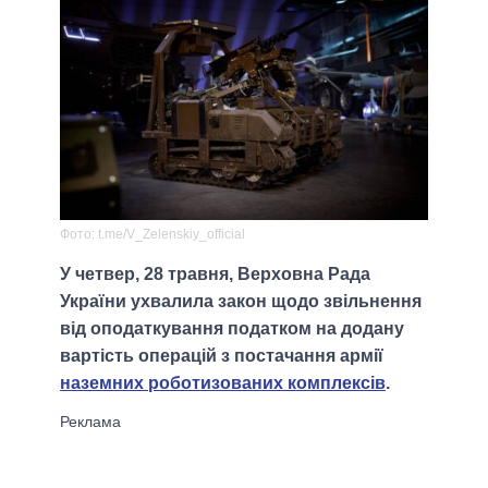
Фото: t.me/V_Zelenskiy_official
У четвер, 28 травня, Верховна Рада
України ухвалила закон щодо звільнення
від оподаткування податком на додану
вартість операцій з постачання армії
наземних роботизованих комплексів
.