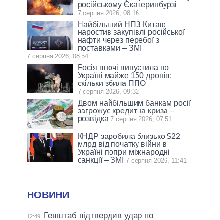
російському Єкатеринбурзі
7 серпня 2026, 08:16
Найбільший НПЗ Китаю
наростив закупівлі російської
нафти через перебої з
поставками – ЗМІ
7 серпня 2026, 08:54
Росія вночі випустила по
Україні майже 150 дронів:
скільки збила ППО
7 серпня 2026, 09:32
Двом найбільшим банкам росії
загрожує кредитна криза –
розвідка
7 серпня 2026, 07:51
КНДР заробила близько $22
млрд від початку війни в
Україні попри міжнародні
санкції – ЗМІ
7 серпня 2026, 11:41
НОВИНИ
Генштаб підтвердив удар по
12:49