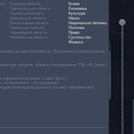
асть
Сумська область
Бізнес
Тернопільська область
Економіка
ь
Харківська область
Культура
Херсонська область
Наука
Хмельницька область
Національна безпека
Черкаська область
Політика
Чернівецька область
Право
Чернігівська область
Суспільство
Фінанси
лання) на www.slovoidilo.ua. Посилання (гіперпосилання)
онання цих обіцянок, зібрана й опрацьована ТОВ «ІА Слово і
ма народного контролю Слово і Діло».
», «Спецпроєкт», «За підтримки».
онодавством відповідальність за зміст реклами несе