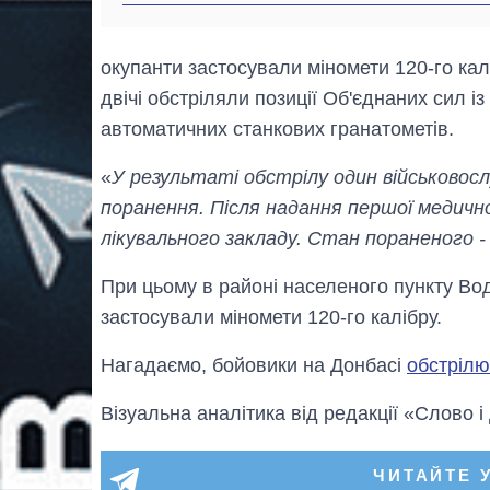
окупанти застосували міномети 120-го ка
двічі обстріляли позиції Об'єднаних сил із 
автоматичних станкових гранатометів.
«
У результаті обстрілу один військовос
поранення. Після надання першої медичн
лікувального закладу. Стан пораненого -
При цьому в районі населеного пункту Вод
застосували міномети 120-го калібру.
Нагадаємо, бойовики на Донбасі
обстріл
Візуальна аналітика від редакції «Слово і
ЧИТАЙТЕ 