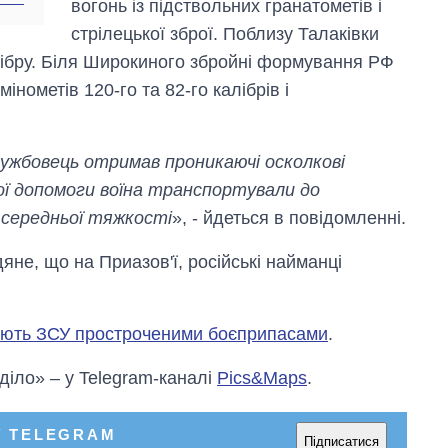
вогонь із підствольних гранатометів і
стрілецької зброї. Поблизу Талаківки
лібру. Біля Широкиного збройні формування РФ
мінометів 120-го та 82-го калібрів і
лужбовець отримав проникаючі осколкові
ої допомоги воїна транспортували до
 середньої тяжкості
», - йдеться в повідомленні.
яне, що на Приазов'ї, російські найманці
юють ЗСУ простроченими боєприпасами
.
 діло» – у Telegram-каналі
Pics&Maps
.
У TELEGRAM
Підписатися