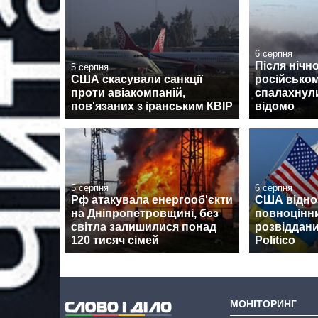
6 серпня
Після нічно
5 серпня
США скасували санкції
російсько
проти авіакомпаній,
спалахнул
пов'язаних з іранським КВІР
відомо
5 серпня
6 серпня
Рф атакувала енергооб'єкти
США відно
на Дніпропетровщині, без
повноцінн
світла залишилися понад
розвіддани
120 тисяч сімей
Politico
МОНІТОРИНГ