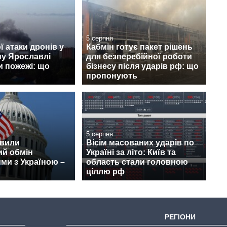
5 серпня
ї атаки дронів у
Кабмін готує пакет рішень
му Ярославлі
для безперебійної роботи
и пожежі: що
бізнесу після ударів рф: що
пропонують
5 серпня
вили
Вісім масованих ударів по
ий обмін
Україні за літо: Київ та
ми з Україною –
область стали головною
ціллю рф
РЕГІОНИ