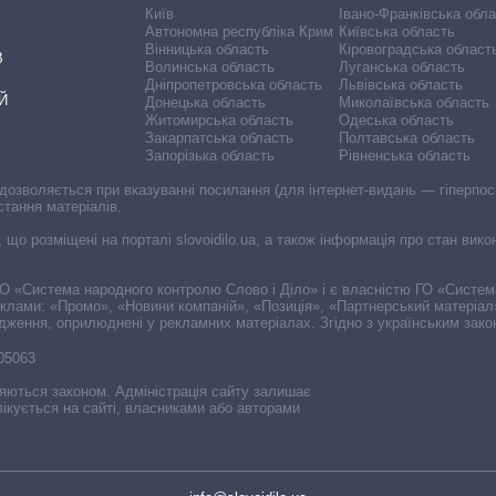
Київ
Івано-Франківська обл
Автономна республіка Крим
Київська область
Вінницька область
Кіровоградська област
В
Волинська область
Луганська область
Дніпропетровська область
Львівська область
Й
Донецька область
Миколаївська область
Житомирська область
Одеська область
Закарпатська область
Полтавська область
Запорізька область
Рівненська область
 дозволяється при вказуванні посилання (для інтернет-видань — гіперпоси
стання матеріалів.
, що розміщені на порталі slovoidilo.ua, а також інформація про стан вик
і ГО «Система народного контролю Слово і Діло» і є власністю ГО «Систе
еклами: «Промо», «Новини компаній», «Позиція», «Партнерський матеріал
судження, оприлюднені у рекламних матеріалах. Згідно з українським зак
-05063
няються законом. Адміністрація сайту залишає
ікується на сайті, власниками або авторами