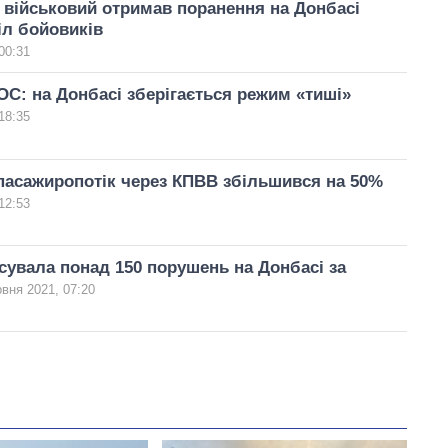
 військовий отримав поранення на Донбасі
іл бойовиків
00:31
С: на Донбасі зберігається режим «тиші»
18:35
пасажиропотік через КПВВ збільшився на 50%
12:53
увала понад 150 порушень на Донбасі за
рвня 2021, 07:20