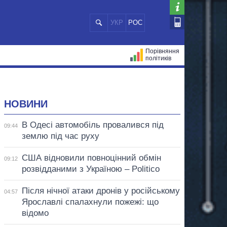
УКР
РОС
Порівняння
політиків
ЦІЙ
МЕРИ МІСТ
ВСІ ПЕРСОНИ
НОВИНИ
В Одесі автомобіль провалився під
09:44
землю під час руху
США відновили повноцінний обмін
09:12
розвідданими з Україною – Politico
Після нічної атаки дронів у російському
04:57
Ярославлі спалахнули пожежі: що
відомо