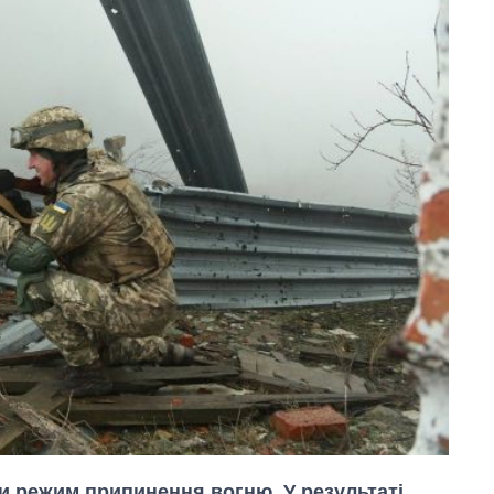
и режим припинення вогню. У результаті