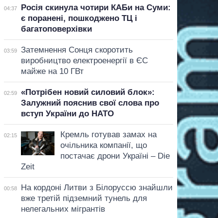
Росія скинула чотири КАБи на Суми:
04:37
є поранені, пошкоджено ТЦ і
багатоповерхівки
Затемнення Сонця скоротить
03:59
виробництво електроенергії в ЄС
майже на 10 ГВт
«Потрібен новий силовий блок»:
02:59
Залужний пояснив свої слова про
вступ України до НАТО
Кремль готував замах на
02:15
очільника компанії, що
постачає дрони Україні – Die
Zeit
На кордоні Литви з Білоруссю знайшли
00:58
вже третій підземний тунель для
нелегальних мігрантів