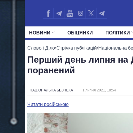
НОВИНИ
ОБIЦЯНКИ
ПОЛIТИКИ
УСІ ПОЛІТИКИ
ПРЕЗИДЕНТ І ОФ
Слово і Діло
›
Стрічка публікацій
›
Національна б
Перший день липня на Д
поранений
НАЦІОНАЛЬНА БЕЗПЕКА
1 липня 2021, 18:54
Читати російською