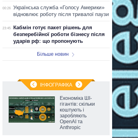
Українська служба «Голосу Америки»
00:26
відновлює роботу після тривалої паузи
Кабмін готує пакет рішень для
23:45
безперебійної роботи бізнесу після
ударів рф: що пропонують
Більше новин
ІНФОГРАФІКА
Економіка ШІ-
гігантів: скільки
коштують і
заробляють
OpenAI та
Anthropic