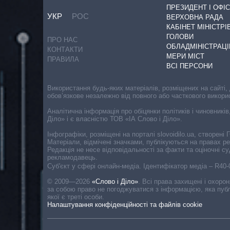
ПРЕЗИДЕНТ І ОФІС
УКР
РОС
ВЕРХОВНА РАДА
КАБІНЕТ МІНІСТРІ
ГОЛОВИ
ПРО НАС
ОБЛАДМІНІСТРАЦІ
КОНТАКТИ
МЕРИ МІСТ
ПРАВИЛА
ВСІ ПЕРСОНИ
Використання будь-яких матеріалів, розміщених на сайті,
обов’язкове незалежно від повного або часткового викори
Аналітична інформація про обіцянки політиків і чиновників
Діло» і є власністю ТОВ «ІА Слово і Діло».
Інфографіки, розміщені на порталі slovoidilo.ua, створен
Матеріали, відмічені значками, публікуються на правах р
Редакція не несе відповідальності за факти та оціночні 
рекламодавець.
Cуб'єкт у сфері онлайн-медіа. Ідентифікатор медіа – R40
© 2009—2026
«Слово і Діло»
.
Всі права захищені і охоро
за собою право не погоджуватися з інформацією, яка публ
якої є треті особи.
Налаштування конфіденційності та файлів cookie