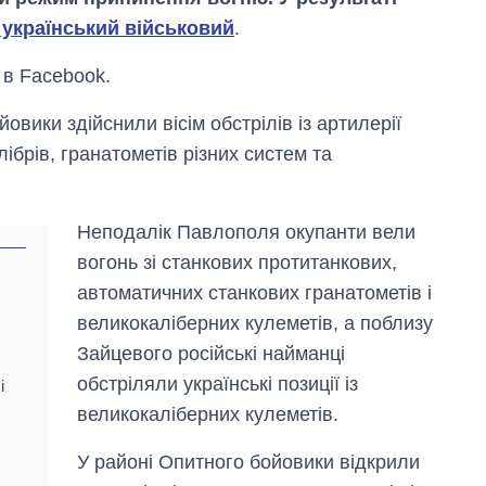
український військовий
.
в Facebook.
овики здійснили вісім обстрілів із артилерії
лібрів, гранатометів різних систем та
Неподалік Павлополя окупанти вели
вогонь зі станкових протитанкових,
автоматичних станкових гранатометів і
великокаліберних кулеметів, а поблизу
Експорт зброї:
Зайцевого російські найманці
скільки ракет,
обстріляли українські позиції із
і
літаків і танків
продала Україна
великокаліберних кулеметів.
за роки
незалежності
У районі Опитного бойовики відкрили