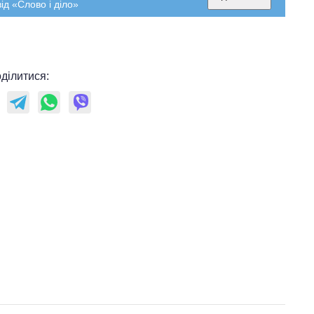
ід «Слово і діло»
ділитися: