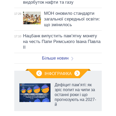
видобуток нафти та газу
МОН оновило стандарти
17:29
загальної середньої освіти:
що змінилось
Нацбанк випустить пам’ятну монету
17:10
на честь Папи Римського Івана Павла
II
Більше новин
ІНФОГРАФІКА
Дефіцит пам’яті: як
 за
зріс попит на чипи за
асть
останні роки і що
прогнозують на 2027-
й