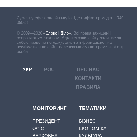
Cуб'єкт у сфері онлайн-медіа. Ідентифікатор медіа – R40-
05063
© 2009—2026
«Слово і Діло»
.
Всі права захищені і
охороняються законом. Адміністрація сайту залишає за
собою право не погоджуватися з інформацією, яка
публікується на сайті, власниками або авторами якої є треті
особи.
УКР
РОС
ПРО НАС
КОНТАКТИ
ПРАВИЛА
МОНІТОРИНГ
ТЕМАТИКИ
ПРЕЗИДЕНТ І
БІЗНЕС
ОФІС
ЕКОНОМІКА
ВЕРХОВНА
КУЛЬТУРА