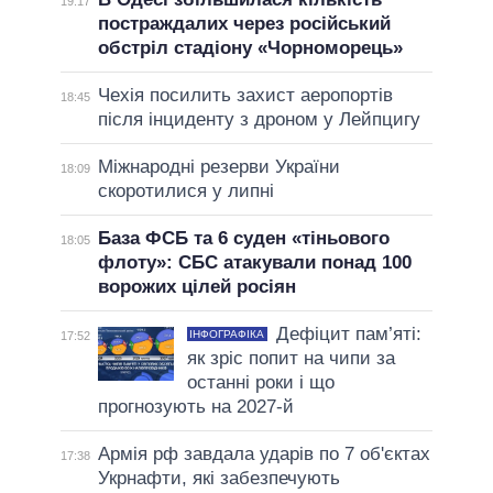
19:17
постраждалих через російський
обстріл стадіону «Чорноморець»
Чехія посилить захист аеропортів
18:45
після інциденту з дроном у Лейпцигу
Міжнародні резерви України
18:09
скоротилися у липні
База ФСБ та 6 суден «тіньового
18:05
флоту»: СБС атакували понад 100
ворожих цілей росіян
Дефіцит пам’яті:
ІНФОГРАФІКА
17:52
як зріс попит на чипи за
останні роки і що
прогнозують на 2027-й
Армія рф завдала ударів по 7 об'єктах
17:38
Укрнафти, які забезпечують