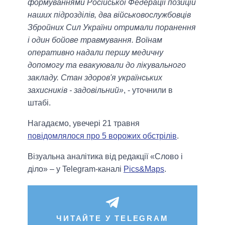
формуваннями Російської Федерації позицій
наших підрозділів, два військовослужбовців
Збройних Сил України отримали поранення
і один бойове травмування. Воїнам
оперативно надали першу медичну
допомогу та евакуювали до лікувального
закладу. Стан здоров'я українських
захисників - задовільний»
, - уточнили в
штабі.
Нагадаємо, увечері 21 травня
повідомлялося про 5 ворожих обстрілів
.
Візуальна аналітика від редакції «Слово і
діло» – у Telegram-каналі
Pics&Maps
.
ЧИТАЙТЕ У TELEGRAM