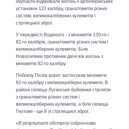
окупанти відкривали вогонь з артилерійських
установок 122 калібру, гранатометів різних
систем, великокаліберних кулеметів і
стрілецької зброї.
У передмісті Водяного - з мінометів 120-го і
82-го калібрів, гранатометів різних систем і
великокаліберних кулеметів. Біля
Новоселівки противник двічі вів вогонь з
мінометів 82-го калібру.
Поблизу Пісків ворог застосував міномети
82-го калібру і великокаліберні кулемети. В
районі селища Луганське бойовики стріляли
з гранатометів різних систем і
великокаліберних кулеметів, а біля селища
Гнутове - ще й зі стрілецької зброї.
«В результаті обстрілу озброєними