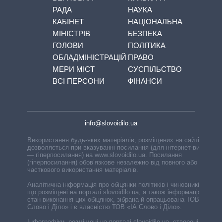
РАДА
НАУКА
КАБІНЕТ
НАЦІОНАЛЬНА
МІНІСТРІВ
БЕЗПЕКА
ГОЛОВИ
ПОЛІТИКА
ОБЛАДМІНІСТРАЦІЙ
ПРАВО
МЕРИ МІСТ
СУСПІЛЬСТВО
ВСІ ПЕРСОНИ
ФІНАНСИ
info@slovoidilo.ua
Використання будь-яких матеріалів, розміщених на сайті,
дозволяється при вказуванні посилання (для інтернет-видань
— гіперпосилання) на www.slovoidilo.ua. Посилання
(гіперпосилання) обов’язкове незалежно від повного або
часткового використання матеріалів.
Аналітична інформація про обіцянки політиків і чиновників,
що розміщені на порталі slovoidilo.ua, а також інформація про
стан виконання цих обіцянок, зібрана й опрацьована ТОВ «ІА
Слово і Діло» і є власністю ТОВ «ІА Слово і Діло».
Інфографіки, розміщені на порталі slovoidilo.ua, створені ГО