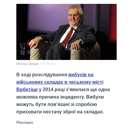
Мілош Земан
AP Photo
В ході розслідування
вибухів на
військових складах в чеському місті
Врбетіце
у 2014 році з'явилася ще одна
можлива причина інциденту. Вибухи
можуть бути пов'язані зі спробою
приховати нестачу зброї на складах.