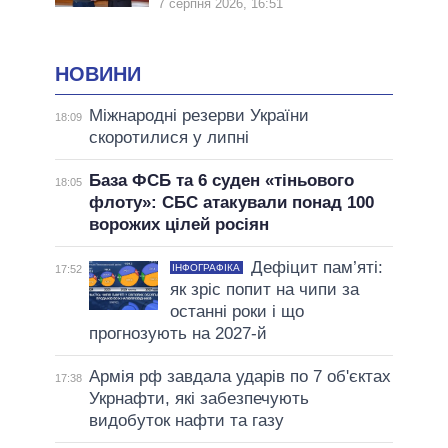
7 серпня 2026, 16:51
НОВИНИ
Міжнародні резерви України
18:09
скоротилися у липні
База ФСБ та 6 суден «тіньового
18:05
флоту»: СБС атакували понад 100
ворожих цілей росіян
Дефіцит пам’яті:
ІНФОГРАФІКА
17:52
як зріс попит на чипи за
останні роки і що
прогнозують на 2027-й
Армія рф завдала ударів по 7 об'єктах
17:38
Укрнафти, які забезпечують
видобуток нафти та газу