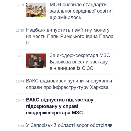
МОН оновило стандарти
17:29
загальної середньої освіти:
що змінилось
Нацбанк випустить пам’ятну монету
17:10
на честь Папи Римського Івана Павла
II
За ексдержсекретаря МЗС
16:51
Банькова внесли заставу,
він вийшов із СІЗО
ВАКС відмовився зупинити слухання
16:44
справи про інфраструктуру Харкова
ВАКС відпустив під заставу
16:37
підозрювану у справі
ексдержсекретаря МЗС
У Запорізькій області ворог обстріляв
16:33