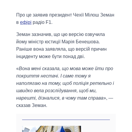
Про це заявив президент Чехії Мілош Земан
в
ефірі
радіо F1.
Земан зазначив, що цю версію озвучила
йому міністр юстиції Марія Бенешова.
Раніше вона заявляла, що версій причин
інциденту може бути понад дві.
«
Вона мені сказала, що мова може йти про
покриття нестачі. І саме тому я
наполягаю на тому, щоб поліція ретельно і
швидко вела розслідування, щоб ми,
нарешті, дізналися, в чому там справа
», —
сказав Земан.