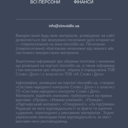
ВСІ ПЕРСОНИ
ФІНАНСИ
info@slovoidilo.ua
Використання будь-яких матеріалів, розміщених на сайті,
дозволяється при вказуванні посилання (для інтернет-видань
— гіперпосилання) на www.slovoidilo.ua. Посилання
(гіперпосилання) обов’язкове незалежно від повного або
часткового використання матеріалів.
Аналітична інформація про обіцянки політиків і чиновників,
що розміщені на порталі slovoidilo.ua, а також інформація про
стан виконання цих обіцянок, зібрана й опрацьована ТОВ «ІА
Слово і Діло» і є власністю ТОВ «ІА Слово і Діло».
Інфографіки, розміщені на порталі slovoidilo.ua, створені ГО
«Система народного контролю Слово і Діло» і є власністю
ГО «Система народного контролю Слово і Діло».
Матеріали, відмічені значками, публікуються на правах
реклами: «Промо», «Новини компаній», «Позиція»,
«Партнерський матеріал», «Спецпроєкт», «За підтримки».
Редакція не несе відповідальності за факти та оціночні
судження, оприлюднені у рекламних матеріалах. Згідно з
українським законодавством відповідальність за зміст
реклами несе рекламодавець.