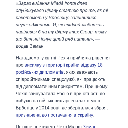
«
Зараз видання Mladá fronta dnes
опублікувало цікаву статтю про те, як ті
ракетомети у Врбетіце залишилися
неушкодженими. Я, як слідчий-любитель,
націлився б на ту фірму Imex Group, тому
що біля неї існує цілий ряд питань
», —
додав Земан.
Нагадаємо, у квітні Чехія прийняла рішення
про
висилку з території країни відразу 18
російських дипломатів
, яких вважають
співробітниками спецслужб, які працюють
під дипломатичним прикриттям. При цьому
Чехія звинуватила Росію в причетності до
вибухів на військових арсеналах в місті
Врбетіце у 2014 році, де зберігалася зброя,
призначена до постачання в Україну
.
Пізніше президент Чехії Мілош
Земан