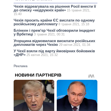
Чехія відреагувала на рішення Росії внести її
до списку «недружніх країн»
15 травня 2021,
15:40
Чехія просить країни ЄС вислати по одному
російському дипломату
8 травня 2021, 15:18
Блінкен і прем'єр Чехії обговорили інцидент
у Врбетиці
3 травня 2021, 00:31
Угорщина відмовилася висилати російських
дипломатів через Чехію
29 квітня 2021, 01:34
У Чехії взяли під варту ймовірних бойовиків
«ДНР»
25 квітня 2021, 15:32