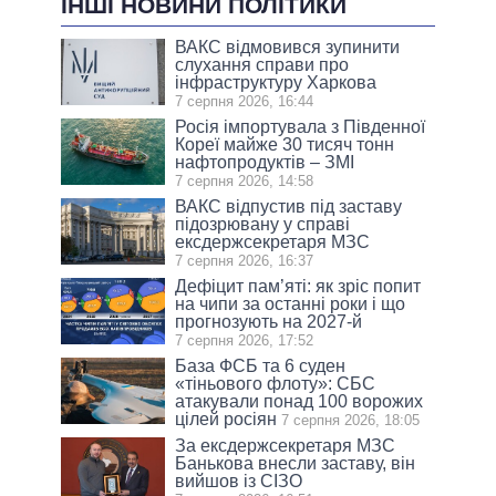
ІНШІ НОВИНИ ПОЛІТИКИ
ВАКС відмовився зупинити
слухання справи про
інфраструктуру Харкова
7 серпня 2026, 16:44
Росія імпортувала з Південної
Кореї майже 30 тисяч тонн
нафтопродуктів – ЗМІ
7 серпня 2026, 14:58
ВАКС відпустив під заставу
підозрювану у справі
ексдержсекретаря МЗС
7 серпня 2026, 16:37
Дефіцит пам’яті: як зріс попит
на чипи за останні роки і що
прогнозують на 2027-й
7 серпня 2026, 17:52
База ФСБ та 6 суден
«тіньового флоту»: СБС
атакували понад 100 ворожих
цілей росіян
7 серпня 2026, 18:05
За ексдержсекретаря МЗС
Банькова внесли заставу, він
вийшов із СІЗО