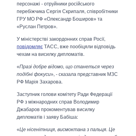
персонажі - отруйники російського
перебіжчика Сергія Скрипаля, співробітники
ГРУ МО РФ «Олександр Боширов» та
«Руслан Петров».
У міністерстві закордонних справ Росії,
повідомляє
ТАСС, вже пообіцяли відповідь
чехам на висилку дипломатів.
«
Празі добре відомо, що станеться через
подібні фокуси
», - сказала представник МЗС
РФ Марія Захарова.
Заступник голови комітету Ради Федерації
РФ з міжнародних справ Володимир
Джабаров прокоментував висилку
дипломатів і заяву Бабіша:
«
Це нісенітниця, висмоктана з пальця. Це