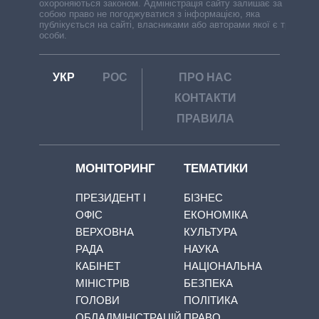
охороняються законом. Адміністрація сайту залишає за
собою право не погоджуватися з інформацією, яка
публікується на сайті, власниками або авторами якої є треті
особи.
УКР
РОС
ПРО НАС
КОНТАКТИ
ПРАВИЛА
МОНІТОРИНГ
ТЕМАТИКИ
ПРЕЗИДЕНТ І
БІЗНЕС
ОФІС
ЕКОНОМІКА
ВЕРХОВНА
КУЛЬТУРА
РАДА
НАУКА
КАБІНЕТ
НАЦІОНАЛЬНА
МІНІСТРІВ
БЕЗПЕКА
ГОЛОВИ
ПОЛІТИКА
ОБЛАДМІНІСТРАЦІЙ
ПРАВО