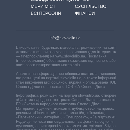
МЕРИ МІСТ
СУСПІЛЬСТВО
ВСІ ПЕРСОНИ
ФІНАНСИ
info@slovoidilo.ua
Використання будь-яких матеріалів, розміщених на сайті,
дозволяється при вказуванні посилання (для інтернет-видань
— гіперпосилання) на www.slovoidilo.ua. Посилання
(гіперпосилання) обов’язкове незалежно від повного або
часткового використання матеріалів.
Аналітична інформація про обіцянки політиків і чиновників,
що розміщені на порталі slovoidilo.ua, а також інформація про
стан виконання цих обіцянок, зібрана й опрацьована ТОВ «ІА
Слово і Діло» і є власністю ТОВ «ІА Слово і Діло».
Інфографіки, розміщені на порталі slovoidilo.ua, створені ГО
«Система народного контролю Слово і Діло» і є власністю
ГО «Система народного контролю Слово і Діло».
Матеріали, відмічені значками, публікуються на правах
реклами: «Промо», «Новини компаній», «Позиція»,
«Партнерський матеріал», «Спецпроєкт», «За підтримки».
Редакція не несе відповідальності за факти та оціночні
судження, оприлюднені у рекламних матеріалах. Згідно з