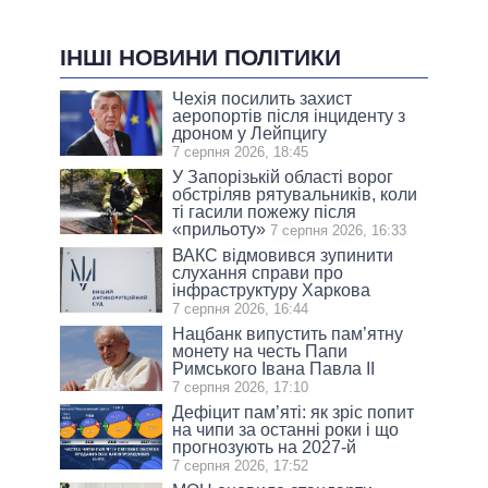
ІНШІ НОВИНИ ПОЛІТИКИ
Чехія посилить захист
аеропортів після інциденту з
дроном у Лейпцигу
7 серпня 2026, 18:45
У Запорізькій області ворог
обстріляв рятувальників, коли
ті гасили пожежу після
«прильоту»
7 серпня 2026, 16:33
ВАКС відмовився зупинити
слухання справи про
інфраструктуру Харкова
7 серпня 2026, 16:44
Нацбанк випустить пам’ятну
монету на честь Папи
Римського Івана Павла II
7 серпня 2026, 17:10
Дефіцит пам’яті: як зріс попит
на чипи за останні роки і що
прогнозують на 2027-й
7 серпня 2026, 17:52