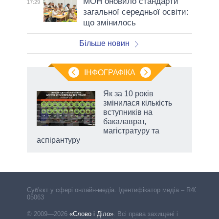
МОН оновило стандарти
17:29
загальної середньої освіти:
що змінилось
Більше новин
ІНФОГРАФІКА
жет
Як за 10 років
змінилася кількість
ків
вступників на
бакалаврат,
магістратуру та
аспірантуру
Cуб'єкт у сфері онлайн-медіа. Ідентифікатор медіа – R40-
05063
© 2009—2026
«Слово і Діло»
.
Всі права захищені і