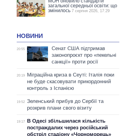
МОН оновило стандарти
загальної середньої освіти: що
змінилось
7 серпня 2026, 17:29
НОВИНИ
Сенат США підтримав
20:55
законопроєкт про «пекельні
санкції» проти росії
Міграційна криза в Сеуті: Італія поки
20:19
не буде скасовувати прикордонний
контроль з Іспанією
Зеленський прибув до Сербії та
19:52
розкрив плани свого візиту
В Одесі збільшилася кількість
19:17
постраждалих через російський
обстріл стадіону «Чорноморець»