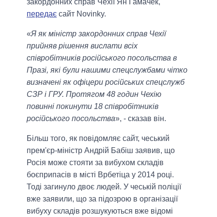
закордонних справ Чехії Ян Гамачек,
передає
сайт Novinky.
«
Я як міністр закордонних справ Чехії
прийняв рішення вислати всіх
співробітників російського посольства в
Празі, які були нашими спецслужбами чітко
визначені як офіцери російських спецслужб
СЗР і ГРУ. Протягом 48 годин Чехію
повинні покинути 18 співробітників
російського посольства
», - сказав він.
Більш того, як повідомляє сайт, чеський
прем'єр-міністр Андрій Бабіш заявив, що
Росія може стояти за вибухом складів
боєприпасів в місті Врбетіца у 2014 році.
Тоді загинуло двоє людей. У чеській поліції
вже заявили, що за підозрою в організації
вибуху складів розшукуються вже відомі