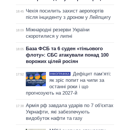
Чехія посилить захист аеропортів
18:45
після інциденту з дроном у Лейпцигу
Міжнародні резерви України
18:09
скоротилися у липні
База ФСБ та 6 суден «тіньового
18:05
флоту»: СБС атакували понад 100
ворожих цілей росіян
Дефіцит пам’яті:
ІНФОГРАФІКА
17:52
як зріс попит на чипи за
останні роки і що
прогнозують на 2027-й
Армія рф завдала ударів по 7 об'єктах
17:38
Укрнафти, які забезпечують
видобуток нафти та газу