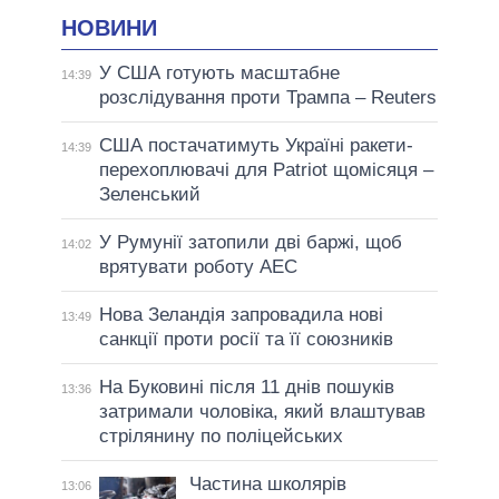
НОВИНИ
У США готують масштабне
14:39
розслідування проти Трампа – Reuters
США постачатимуть Україні ракети-
14:39
перехоплювачі для Patriot щомісяця –
Зеленський
У Румунії затопили дві баржі, щоб
14:02
врятувати роботу АЕС
Нова Зеландія запровадила нові
13:49
санкції проти росії та її союзників
На Буковині після 11 днів пошуків
13:36
затримали чоловіка, який влаштував
стрілянину по поліцейських
Частина школярів
13:06