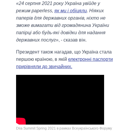
«24 серпня 2021 року Україна увійде у
режим paperless,
як ми і обіцяли
. Ніяких
паперів для державних органів, ніхто не
зможе вимагати від громадянина України
папірці або будь-які довідки для надання
державних послуг»
, - сказав він.
Президент також нагадав, що Україна стала
першою країною, в якій
електронні паспорти
прирівняли до звичайних.
Diia Summit Spring 2021 в рамках Всеукраїнського Форуму