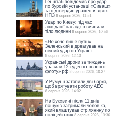
Генштаб повідомив про удар
по буровій установці «Сиваш»
та підтвердив ураження двох
НПЗ
8 серпня 2026, 11:51
Удар по Києву: під час
ліквідації наслідків виявили
тіло людини
8 серпня 2026, 10:56
«Не хоче лише путін»:
Зеленський відреагував на
нічний удар по Україні
8 серпня 2026, 12:10
Українські дрони за тиждень
уразили 12 суден «тіньового
флоту» рф
8 серпня 2026, 10:27
У Румунії затопили дві баржі,
щоб врятувати роботу АЕС
8 серпня 2026, 14:02
На Буковині після 11 днів
пошуків затримали чоловіка,
який влаштував стрілянину по
поліцейських
8 серпня 2026, 13:36