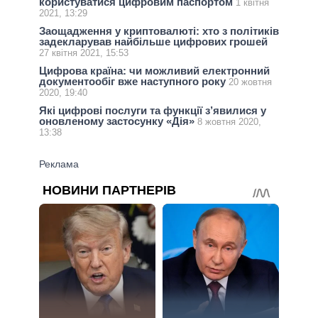
користуватися цифровим паспортом
1 квітня
2021, 13:29
Заощадження у криптовалюті: хто з політиків
задекларував найбільше цифрових грошей
27 квітня 2021, 15:53
Цифрова країна: чи можливий електронний
документообіг вже наступного року
20 жовтня
2020, 19:40
Які цифрові послуги та функції з’явилися у
оновленому застосунку «Дія»
8 жовтня 2020,
13:38