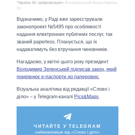
"Україна 30. Цифровізація»
Всеукраїнський Форум Україна
30
Відзначимо, у Раді вже зареєстрували
законопроект №5495 про особливості
надання електронних публічних послуг, так
званий рaperless. Планується, що їх
надаватимуть без втручання чиновників.
Нагадаємо, у квітні цього року президент
Володимир Зеленський підписав закон, який
прирівнює е-паспорти до паперових.
Візуальна аналітика від редакції «Слово і
діло» – у Telegram-каналі
Pics&Maps
.
ЧИТАЙТЕ У TELEGRAM
найважливіше від «Слово і діло»