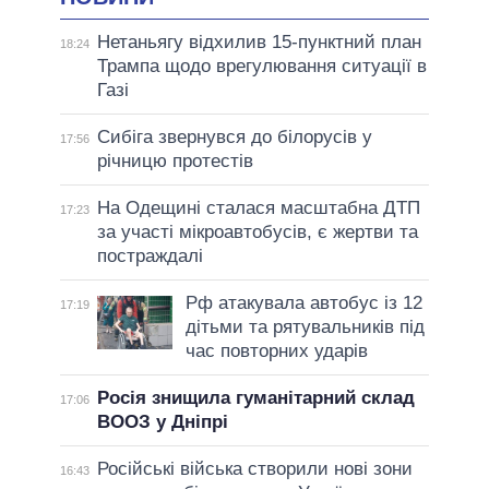
Нетаньягу відхилив 15-пунктний план
18:24
Трампа щодо врегулювання ситуації в
Газі
Сибіга звернувся до білорусів у
17:56
річницю протестів
На Одещині сталася масштабна ДТП
17:23
за участі мікроавтобусів, є жертви та
постраждалі
Рф атакувала автобус із 12
17:19
дітьми та рятувальників під
час повторних ударів
Росія знищила гуманітарний склад
17:06
ВООЗ у Дніпрі
Російські війська створили нові зони
16:43