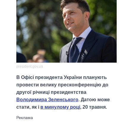
president.gov.ua
В Офісі президента України планують
провести велику пресконференцію до
другої річниці президентства
Володимира Зеленського
. Датою може
стати, як і
в минулому році
, 20 травня.