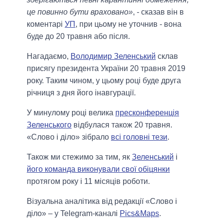
це повинно бути враховано»
, - сказав він в
коментарі
УП
, при цьому не уточнив - вона
буде до 20 травня або після.
Нагадаємо,
Володимир Зеленський
склав
присягу президента України 20 травня 2019
року. Таким чином, у цьому році буде друга
річниця з дня його інавгурації.
У минулому році велика
пресконференція
Зеленського
відбулася також 20 травня.
«Слово і діло» зібрало
всі головні тези
.
Також ми стежимо за тим, як
Зеленський
і
його команда виконували свої обіцянки
протягом року і 11 місяців роботи.
Візуальна аналітика від редакції «Слово і
діло» – у Telegram-каналі
Pics&Maps
.