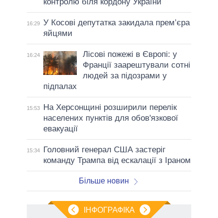
контролю біля кордону України
У Косові депутатка закидала прем’єра
16:29
яйцями
Лісові пожежі в Європі: у
16:24
Франції заарештували сотні
людей за підозрами у
підпалах
На Херсонщині розширили перелік
15:53
населених пунктів для обов'язкової
евакуації
Головний генерал США застеріг
15:34
команду Трампа від ескалації з Іраном
Більше новин
ІНФОГРАФІКА