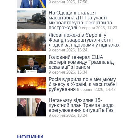
9 серпня 2026, 17:56
На Одещині сталася
масштабна ДТП за участі
мікроавтобусів, є жертви та
постраждалі
9 серпня 2026, 17:23
Лісові пожежі в Європі: у
Франції заарештували сотні
людей за підозрами у підпалах
9 серпня 2026, 16:24
Головний генерал США
застеріг команду Трампа від
ескалації з Іраном
9 серпня 2026, 15:34
Росія вдарила по німецькому
бізнесу в Україні, є масштабні
руйнування
9 серпня 2026, 14:42
Нетаньягу відхилив 15-
пунктний план Трампа щодо
врегулювання ситуації в Газі
9 серпня 2026, 18:24
НОВИНИ