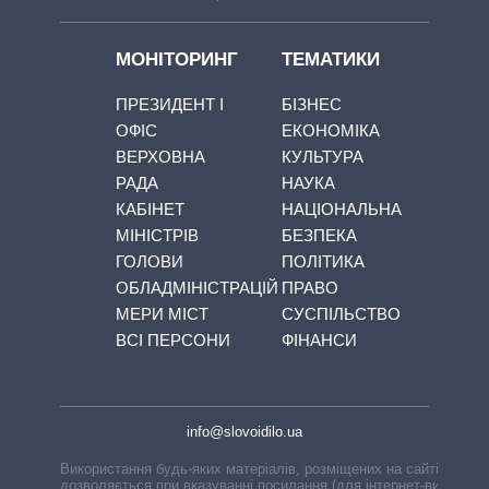
МОНІТОРИНГ
ТЕМАТИКИ
ПРЕЗИДЕНТ І
БІЗНЕС
ОФІС
ЕКОНОМІКА
ВЕРХОВНА
КУЛЬТУРА
РАДА
НАУКА
КАБІНЕТ
НАЦІОНАЛЬНА
МІНІСТРІВ
БЕЗПЕКА
ГОЛОВИ
ПОЛІТИКА
ОБЛАДМІНІСТРАЦІЙ
ПРАВО
МЕРИ МІСТ
СУСПІЛЬСТВО
ВСІ ПЕРСОНИ
ФІНАНСИ
info@slovoidilo.ua
Використання будь-яких матеріалів, розміщених на сайті,
дозволяється при вказуванні посилання (для інтернет-видань