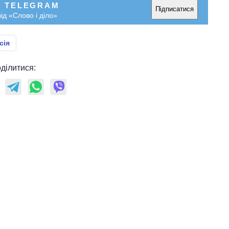
У TELEGRAM
Підписатися
ід «Слово і діло»
сія
ділитися: