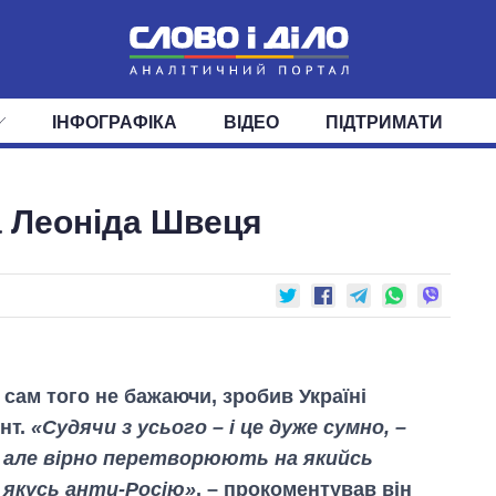
ІНФОГРАФІКА
ВІДЕО
ПІДТРИМАТИ
ІС
СТРІЧКА
ВЕРХОВНА РАДА
ПОДІЇ
СТАТТІ
КАБІНЕТ МІНІСТРІВ
ДУМКИ
ОГЛЯДИ
ГОЛОВИ ОБЛАДМІНІСТРА
ДАЙДЖЕСТИ
ка Леоніда Швеця
ПОЛІТИКА
ДЕПУТАТИ
ЕКОНОМІКА
КОМІТЕТИ
СУСПІЛЬСТВО
ФРАКЦІЇ
ОКРУГИ
СВІТ
сам того не бажаючи, зробив Україні
нт.
«Судячи з усього – і це дуже сумно, –
, але вірно перетворюють на якийсь
а якусь анти-Росію»
, – прокоментував він