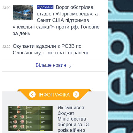
Ворог обстріляв
ПІДСУМКИ
23:09
стадіон «Чорноморець», а
Сенат США підтримав
«пекельні санкції» проти рф. Головне
за день
Окупанти вдарили з РСЗВ по
22:29
Слов'янську, є жертва і поранені
Більше новин
ІНФОГРАФІКА
Як змінився
бюджет
Міністерства
оборони за 13
років війни з