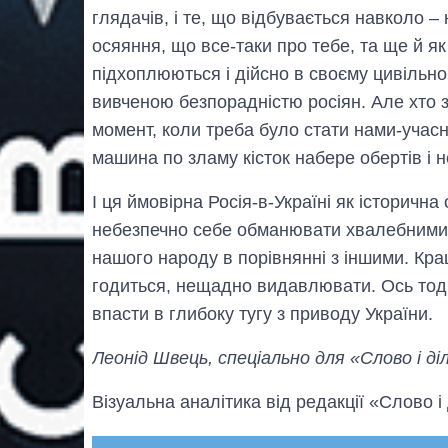
глядачів, і те, що відбувається навколо –
осяяння, що все-таки про тебе, та ще й як п
підхоплюються і дійсно в своєму цивільн
вивченою безпорадністю росіян. Але хто з
момент, коли треба було стати нами-учасн
машина по зламу кісток набере обертів і н
І ця ймовірна Росія-в-Україні як історична
небезпечно себе обманювати хвалебними
нашого народу в порівнянні з іншими. Кра
годиться, нещадно видавлювати. Ось тоді 
впасти в глибоку тугу з приводу України.
Леонід Швець, спеціально для «Слово і ді
Візуальна аналітика від редакції «Слово і