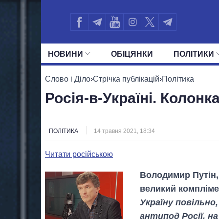
НОВИНИ
ОБIЦЯНКИ
ПОЛIТИКИ
УСІ ПОЛІТИКИ
ПРЕЗИДЕНТ І ОФ
Слово і Діло
›
Стрічка публікацій
›
Політика
Росія-в-Україні. Колон
ПОЛІТИКА
14 травня 2021, 18:34
Читати російською
Володимир Путін, 
великий компліме
Україну повільно
антипод Росії, н