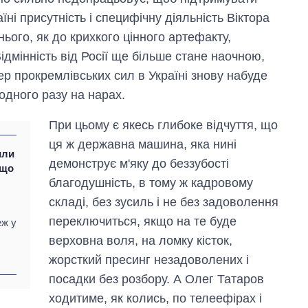
їні присутність і специфічну діяльність Віктора
ого, як до крихкого цінного артефакту,
ідмінність від Росії ще більше стане наочною,
ер прокремлівських сил в Україні знову набуде
одного разу на нарах.
При цьому є якесь глибоке відчуття, що
ця ж державна машина, яка нині
или
демонструє м'яку до беззубості
 що
благодушність, в тому ж кадровому
х
складі, без зусиль і не без задоволення
переключиться, якщо на те буде
еж у
верховна воля, на ломку кісток,
Від 1 місяця – до 5
жорсткий пресинг незадоволених і
років: хто і як
довго обіймав
посадки без розбору. А Олег Татаров
посаду керівника
ходитиме, як колись, по телеефірах і
СЗР