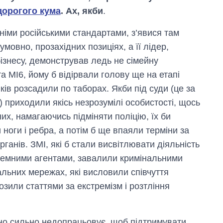
дорогого кума
. Ах, якби
.
німи російськими стандартами, з’явися там
умовно, прозахідних позиціях, а її лідер,
ізнесу, демонстрував ледь не сімейну
а МІ6, йому б відірвали голову ще на етапі
ків розсадили по таборах. Якби під суди (це за
) приходили якісь незрозумілі особистості, щось
х, намагаючись підміняти поліцію, їх би
оги і ребра, а потім б ще впаяли терміни за
ганів. ЗМІ, які б стали висвітлювати діяльність
ноземними агентами, завалили кримінальними
іальних мережах, які висловили співчуття
озили статтями за екстремізм і розтління
сно сильно недопрацьовує, щоб підтримувати