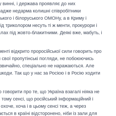
у винні, і держава проявляє до них
 адже недарма колишні співробітники
ського і білоруського ОМОНу, а в Криму і
д триколором несуть ті ж менти, прокурори і
іслах під жовто-блакитними. Деякі вже, мабуть, і
менті відкрито проросійської сили говорить про
 свої пропутінські погляди, не побоюючись
звичайно, спеціально не наражаються. Але
коди. Так що у нас за Росією і в Росію ходити
 говорити про те, що Україна взагалі ніяка не
 тому сенсі, що російський інформаційний і
охоче, хоча і в цьому сенсі теж, а через
ється в країні відсторонено, ніби із зали для