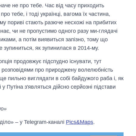
 наче не про тебе. Час від часу приходить
ро тебе, і тоді українці, вагома їх частина,
ому пориві стають разюче несхожі на прибитих
нає, чи не пропустимо одного разу ми-глядачі
иками, а потім виявиться запізно, тому що
е зупиниться, як зупинилася в 2014-му.
 опція продовжує підспудно існувати, тут
 розповідями про природжену волелюбність
ще пильно виглядати в собі байдужого раба і, як
у Путіна з'являться дійсно серйозні підстави
ло»
 діло» – у Telegram-каналі
Pics&Maps
.