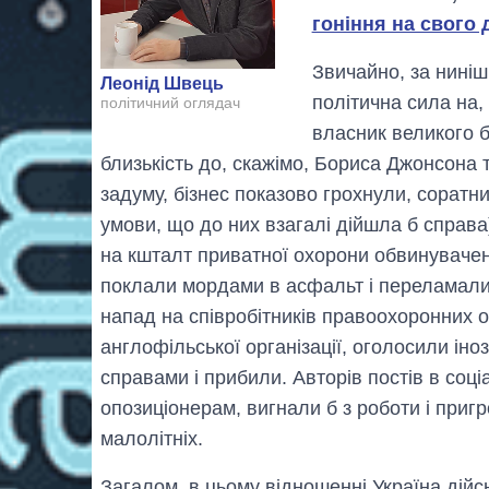
гоніння на свого 
Звичайно, за ниніш
Леонід Швець
політична сила на, 
політичний оглядач
власник великого б
близькість до, скажімо, Бориса Джонсона т
задуму, бізнес показово грохнули, соратни
умови, що до них взагалі дійшла б справа
на кшталт приватної охорони обвинувачени
поклали мордами в асфальт і переламали н
напад на співробітників правоохоронних ор
англофільської організації, оголосили і
справами і прибили. Авторів постів в соц
опозиціонерам, вигнали б з роботи і пригр
малолітніх.
Загалом, в цьому відношенні Україна дій