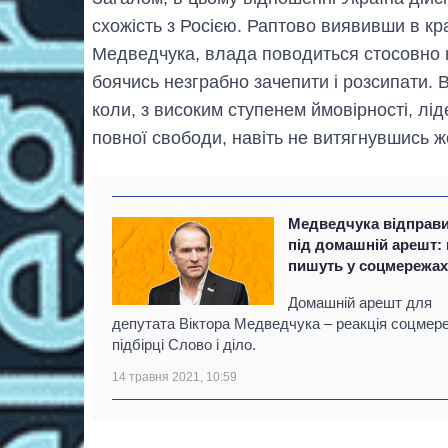
схожість з Росією. Раптово виявивши в кра
Медведчука, влада поводиться стосовно нь
боячись незграбно зачепити і розсипати. В
коли, з високим ступенем ймовірності, лід
повної свободи, навіть не витягнувшись ж
Медведчука відправ
під домашній арешт:
пишуть у соцмережа
Домашній арешт для
депутата Віктора Медведчука – реакція соцмер
підбірці Слово і діло.
14 травня 2021, 10:59