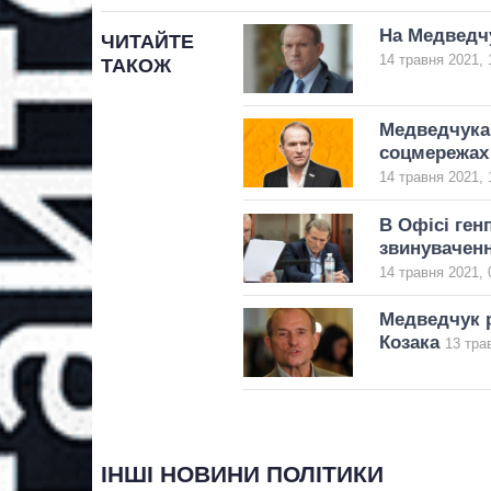
На Медведч
ЧИТАЙТЕ
14 травня 2021, 
ТАКОЖ
Медведчука 
соцмережах
14 травня 2021, 
В Офісі ге
звинуваченн
14 травня 2021, 
Медведчук р
Козака
13 тра
ІНШІ НОВИНИ ПОЛІТИКИ