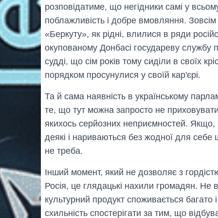
розповідатиме, що негідники самі у всьом
поблажливість і добре вмовляння. Зовсім
«Беркуту», як рідні, влилися в ряди росій
окупованому Донбасі государеву службу пі
судді, що сім років тому сиділи в своїх кр
порядком просунулися у своїй кар'єрі.
Та й сама наявність в українському парла
те, що тут можна запросто не приховувати
якихось серйозних неприємностей. Якщо, 
деякі і нариваються без жодної для себе ш
не треба.
Інший момент, який не дозволяє з гордістю
Росія, це глядацькі нахили громадян. Не в
культурний продукт споживається багато і 
схильність спостерігати за тим, що відбува