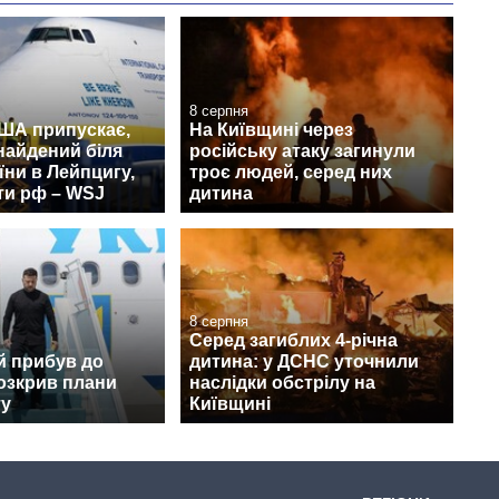
8 серпня
США припускає,
На Київщині через
найдений біля
російську атаку загинули
їни в Лейпцигу,
троє людей, серед них
ти рф – WSJ
дитина
8 серпня
Серед загиблих 4-річна
й прибув до
дитина: у ДСНС уточнили
розкрив плани
наслідки обстрілу на
ту
Київщині