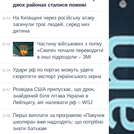
двох районах сталися пожежі
На Київщині через російську атаку
02:53
загинули троє людей, серед них
дитина
Частину військових з полку
02:41
«Скеля» почали переводити
в інші підрозділи – ЗМІ
Удари рф по портах можуть удвічі
01:59
скоротити експорт українського зерна
Розвідка США припускає, що дрон,
00:57
знайдений біля літака України в
Лейпцигу, міг належати рф – WSJ
Перші виплати за програмою «Пакунок
23:56
школяра» вже надходять: що потрібно
знати батькам