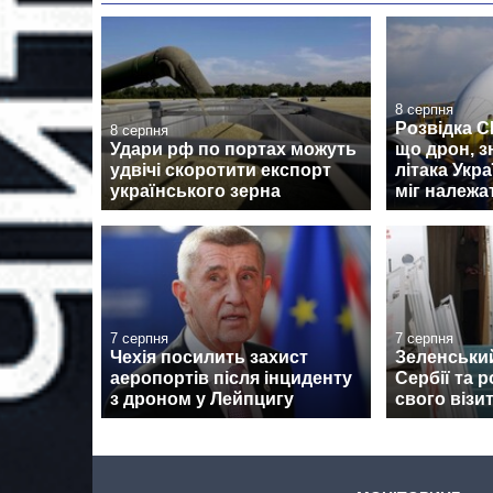
8 серпня
Розвідка 
8 серпня
Удари рф по портах можуть
що дрон, з
удвічі скоротити експорт
літака Укра
українського зерна
міг належа
7 серпня
7 серпня
Чехія посилить захист
Зеленськи
аеропортів після інциденту
Сербії та 
з дроном у Лейпцигу
свого візи