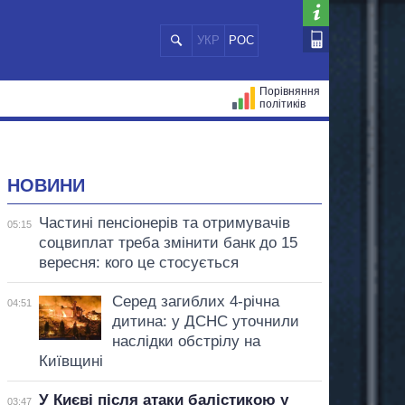
УКР
РОС
Порівняння
політиків
ЦІЙ
МЕРИ МІСТ
ВСІ ПЕРСОНИ
НОВИНИ
Частині пенсіонерів та отримувачів
05:15
соцвиплат треба змінити банк до 15
вересня: кого це стосується
Серед загиблих 4-річна
04:51
дитина: у ДСНС уточнили
наслідки обстрілу на
Київщині
У Києві після атаки балістикою у
03:47