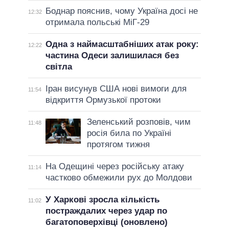
Боднар пояснив, чому Україна досі не
12:32
отримала польські МіГ-29
Одна з наймасштабніших атак року:
12:22
частина Одеси залишилася без
світла
Іран висунув США нові вимоги для
11:54
відкриття Ормузької протоки
Зеленський розповів, чим
11:48
росія била по Україні
протягом тижня
На Одещині через російську атаку
11:14
частково обмежили рух до Молдови
У Харкові зросла кількість
11:02
постраждалих через удар по
багатоповерхівці (оновлено)