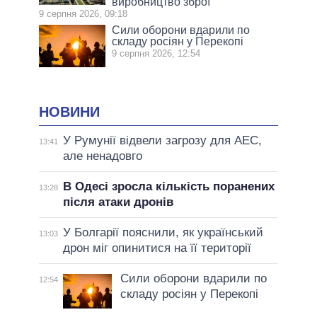
виробництво зброї
9 серпня 2026, 09:18
Сили оборони вдарили по
складу росіян у Перекопі
9 серпня 2026, 12:54
НОВИНИ
У Румунії відвели загрозу для АЕС,
13:41
але ненадовго
В Одесі зросла кількість поранених
13:28
після атаки дронів
У Болгарії пояснили, як український
13:03
дрон міг опинитися на її території
Сили оборони вдарили по
12:54
складу росіян у Перекопі