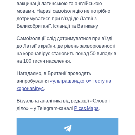
вакцинації латинською та англійською
мовами. Наразі самоізоляцію не потрібно
дотримуватися при в'їзді до Латвії з
Великобританії, Ісландії та Ватикану.
Самоізоляції слід дотримуватися при в'їзді
до Латвії з країни, де рівень захворюваності
на коронавірус становить понад 50 випадків
на 100 тисяч населення.
Нагадаємо, в Британії проводять
випробування
«ультрашвидкого» тесту на
коронавірус
.
Візуальна аналітика від редакції «Слово і
діло» – у Telegram-каналі
Pics&Maps
.