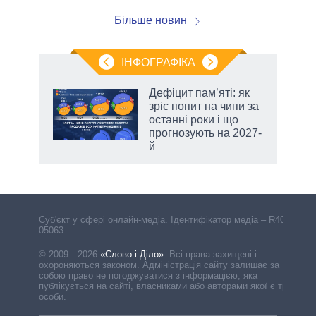
Більше новин
ІНФОГРАФІКА
Дефіцит пам’яті: як
раїні
зріс попит на чипи за
ої
останні роки і що
прогнозують на 2027-
й
Cуб'єкт у сфері онлайн-медіа. Ідентифікатор медіа – R40-
05063
© 2009—2026
«Слово і Діло»
.
Всі права захищені і
охороняються законом. Адміністрація сайту залишає за
собою право не погоджуватися з інформацією, яка
публікується на сайті, власниками або авторами якої є треті
особи.