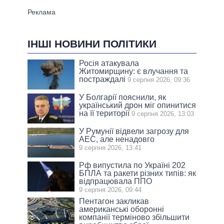
ІНШІ НОВИНИ ПОЛІТИКИ
Росія атакувала
Житомирщину: є влучання та
постраждалі
9 серпня 2026, 09:36
У Болгарії пояснили, як
український дрон міг опинитися
на її території
9 серпня 2026, 13:03
У Румунії відвели загрозу для
АЕС, але ненадовго
9 серпня 2026, 13:41
Рф випустила по Україні 202
БПЛА та ракети різних типів: як
відпрацювала ППО
9 серпня 2026, 09:44
Пентагон закликав
американські оборонні
компанії терміново збільшити