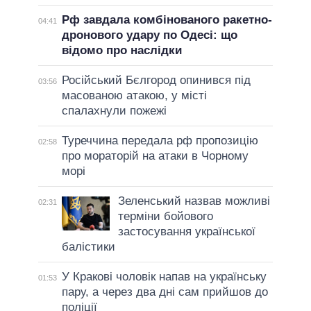
Рф завдала комбінованого ракетно-
04:41
дронового удару по Одесі: що
відомо про наслідки
Російський Бєлгород опинився під
03:56
масованою атакою, у місті
спалахнули пожежі
Туреччина передала рф пропозицію
02:58
про мораторій на атаки в Чорному
морі
Зеленський назвав можливі
02:31
терміни бойового
застосування української
балістики
У Кракові чоловік напав на українську
01:53
пару, а через два дні сам прийшов до
поліції