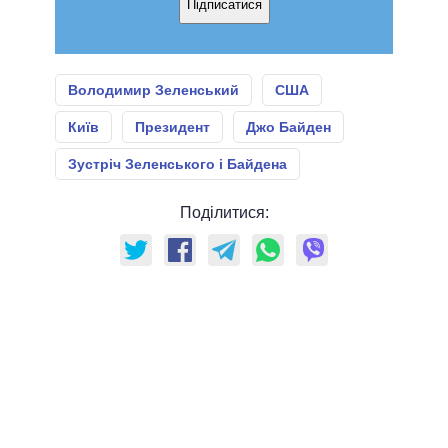
Підписатися
Володимир Зеленський
США
Київ
Президент
Джо Байден
Зустріч Зеленського і Байдена
Поділитися: