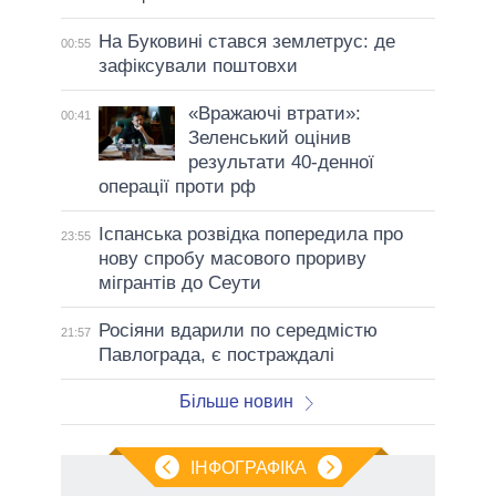
На Буковині стався землетрус: де
00:55
зафіксували поштовхи
«Вражаючі втрати»:
00:41
Зеленський оцінив
результати 40-денної
операції проти рф
Іспанська розвідка попередила про
23:55
нову спробу масового прориву
мігрантів до Сеути
Росіяни вдарили по середмістю
21:57
Павлограда, є постраждалі
Більше новин
ІНФОГРАФІКА