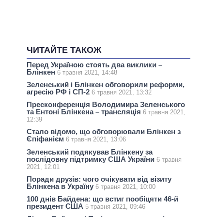
ЧИТАЙТЕ ТАКОЖ
Перед Україною стоять два виклики –
Блінкен
6 травня 2021, 14:48
Зеленський і Блінкен обговорили реформи,
агресію РФ і СП-2
6 травня 2021, 13:32
Пресконференція Володимира Зеленського
та Ентоні Блінкена – трансляція
6 травня 2021,
12:39
Стало відомо, що обговорювали Блінкен з
Єпіфанієм
6 травня 2021, 13:06
Зеленський подякував Блінкену за
послідовну підтримку США України
6 травня
2021, 12:01
Поради друзів: чого очікувати від візиту
Блінкена в Україну
6 травня 2021, 10:00
100 днів Байдена: що встиг пообіцяти 46-й
президент США
5 травня 2021, 09:46