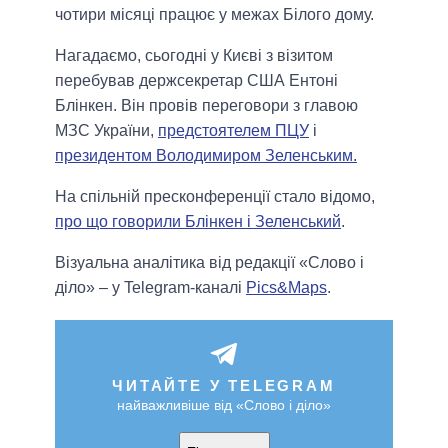
чотири місяці працює у межах Білого дому.
Нагадаємо, сьогодні у Києві з візитом
перебував держсекретар США Ентоні
Блінкен. Він провів переговори з главою
МЗС України,
предстоятелем ПЦУ
і
президентом Володимиром Зеленським.
На спільній пресконференції стало відомо,
про що говорили Блінкен і Зеленський
.
Візуальна аналітика від редакції «Слово і
діло» – у Telegram-каналі
Pics&Maps
.
ЧИТАЙТЕ У TELEGRAM
найважливіше від «Слово і діло»