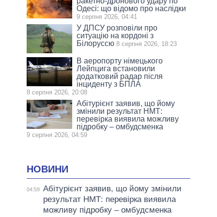
ракетно-дронового удару по
Одесі: що відомо про наслідки
9 серпня 2026, 04:41
У ДПСУ розповіли про
ситуацію на кордоні з
Білоруссю
8 серпня 2026, 18:23
В аеропорту німецького
Лейпцига встановили
додатковий радар після
інциденту з БПЛА
8 серпня 2026, 20:08
Абітурієнт заявив, що йому
змінили результат НМТ:
перевірка виявила можливу
підробку – омбудсменка
9 серпня 2026, 04:59
НОВИНИ
Абітурієнт заявив, що йому змінили
04:59
результат НМТ: перевірка виявила
можливу підробку – омбудсменка