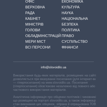
ОФІС
ЕКОНОМІКА
ВЕРХОВНА
КУЛЬТУРА
РАДА
НАУКА
КАБІНЕТ
НАЦІОНАЛЬНА
МІНІСТРІВ
БЕЗПЕКА
ГОЛОВИ
ПОЛІТИКА
ОБЛАДМІНІСТРАЦІЙ
ПРАВО
МЕРИ МІСТ
СУСПІЛЬСТВО
ВСІ ПЕРСОНИ
ФІНАНСИ
info@slovoidilo.ua
Використання будь-яких матеріалів, розміщених на сайті,
дозволяється при вказуванні посилання (для інтернет-видань
— гіперпосилання) на www.slovoidilo.ua. Посилання
(гіперпосилання) обов’язкове незалежно від повного або
часткового використання матеріалів.
Аналітична інформація про обіцянки політиків і чиновників,
що розміщені на порталі slovoidilo.ua, а також інформація про
стан виконання цих обіцянок, зібрана й опрацьована ТОВ «ІА