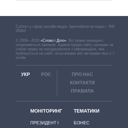
Cуб'єкт у сфері онлайн-медіа. Ідентифікатор медіа – R40-
05063
© 2009—2026
«Слово і Діло»
.
Всі права захищені і
охороняються законом. Адміністрація сайту залишає за
собою право не погоджуватися з інформацією, яка
публікується на сайті, власниками або авторами якої є треті
особи.
УКР
РОС
ПРО НАС
КОНТАКТИ
ПРАВИЛА
МОНІТОРИНГ
ТЕМАТИКИ
ПРЕЗИДЕНТ І
БІЗНЕС