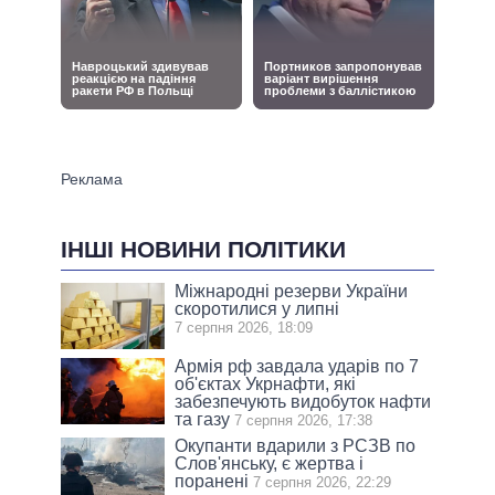
ІНШІ НОВИНИ ПОЛІТИКИ
Міжнародні резерви України
скоротилися у липні
7 серпня 2026, 18:09
Армія рф завдала ударів по 7
об'єктах Укрнафти, які
забезпечують видобуток нафти
та газу
7 серпня 2026, 17:38
Окупанти вдарили з РСЗВ по
Слов'янську, є жертва і
поранені
7 серпня 2026, 22:29