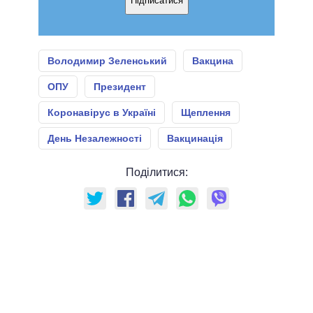
Підписатися
Володимир Зеленський
Вакцина
ОПУ
Президент
Коронавірус в Україні
Щеплення
День Незалежності
Вакцинація
Поділитися: