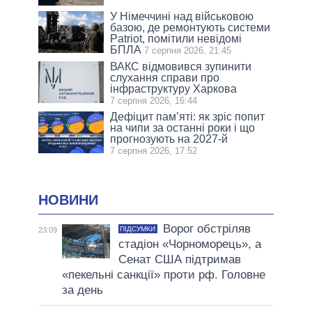
У Німеччині над військовою
базою, де ремонтують системи
Patriot, помітили невідомі
БПЛА
7 серпня 2026, 21:45
ВАКС відмовився зупинити
слухання справи про
інфраструктуру Харкова
7 серпня 2026, 16:44
Дефіцит пам’яті: як зріс попит
на чипи за останні роки і що
прогнозують на 2027-й
7 серпня 2026, 17:52
НОВИНИ
Ворог обстріляв
ПІДСУМКИ
23:09
стадіон «Чорноморець», а
Сенат США підтримав
«пекельні санкції» проти рф. Головне
за день