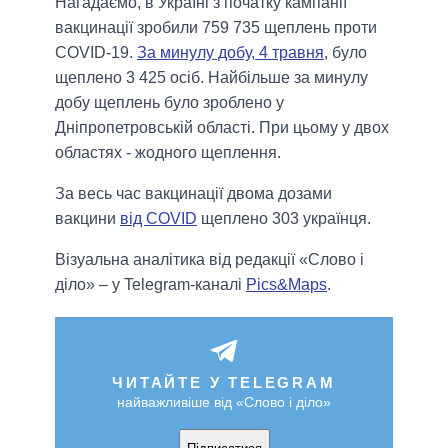
Нагадаємо, в Україні з початку кампанії
вакцинації зробили 759 735 щеплень проти
COVID-19.
За минулу добу, 4 травня
, було
щеплено 3 425 осіб. Найбільше за минулу
добу щеплень було зроблено у
Дніпропетровській області. При цьому у двох
областях - жодного щеплення.
За весь час вакцинації двома дозами
вакцини
від COVID
щеплено 303 українця.
Візуальна аналітика від редакції «Слово і
діло» – у Telegram-каналі
Pics&Maps
.
ЧИТАЙТЕ У TELEGRAM
найважливіше від «Слово і діло»