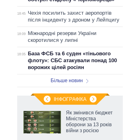
Чехія посилить захист аеропортів
18:45
після інциденту з дроном у Лейпцигу
Міжнародні резерви України
18:09
скоротилися у липні
База ФСБ та 6 суден «тіньового
18:05
флоту»: СБС атакували понад 100
ворожих цілей росіян
Більше новин
ІНФОГРАФІКА
 як
Як змінився бюджет
и за
Міністерства
оборони за 13 років
2027-
війни з росією