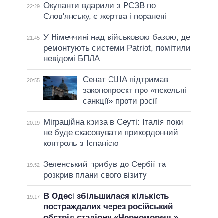
Окупанти вдарили з РСЗВ по
22:29
Слов'янську, є жертва і поранені
У Німеччині над військовою базою, де
21:45
ремонтують системи Patriot, помітили
невідомі БПЛА
Сенат США підтримав
20:55
законопроєкт про «пекельні
санкції» проти росії
Міграційна криза в Сеуті: Італія поки
20:19
не буде скасовувати прикордонний
контроль з Іспанією
Зеленський прибув до Сербії та
19:52
розкрив плани свого візиту
В Одесі збільшилася кількість
19:17
постраждалих через російський
обстріл стадіону «Чорноморець»