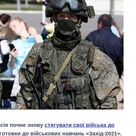
осія почне знову
стягувати свої війська до
готовки до військових навчань «Захід-2021».