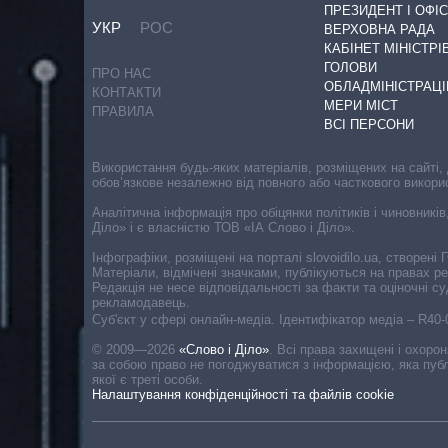
ПРЕЗИДЕНТ І ОФІС
УКР
РОС
ВЕРХОВНА РАДА
КАБІНЕТ МІНІСТРІ
ГОЛОВИ
ПРО НАС
ОБЛАДМІНІСТРАЦІ
КОНТАКТИ
МЕРИ МІСТ
ПРАВИЛА
ВСІ ПЕРСОНИ
Використання будь-яких матеріалів, розміщених на сайті,
обов’язкове незалежно від повного або часткового викори
Аналітична інформація про обіцянки політиків і чиновників
Діло» і є власністю ТОВ «ІА Слово і Діло».
Інфографіки, розміщені на порталі slovoidilo.ua, створен
Матеріали, відмічені значками, публікуються на правах р
Редакція не несе відповідальності за факти та оціночні 
рекламодавець.
Cуб'єкт у сфері онлайн-медіа. Ідентифікатор медіа – R40
© 2009—2026
«Слово і Діло»
.
Всі права захищені і охоро
за собою право не погоджуватися з інформацією, яка публ
якої є треті особи.
Налаштування конфіденційності та файлів cookie