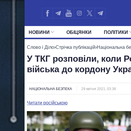
НОВИНИ
ОБIЦЯНКИ
ПОЛIТИКИ
УСІ ПОЛІТИКИ
ПРЕЗИДЕНТ І ОФ
Слово і Діло
›
Стрічка публікацій
›
Національна б
У ТКГ розповіли, коли Р
війська до кордону Укр
НАЦІОНАЛЬНА БЕЗПЕКА
29 квітня 2021, 03:36
Читати російською