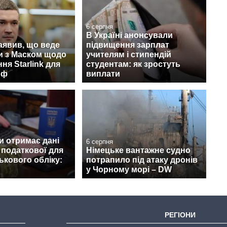
6 серпня
В Україні анонсували
аявив, що веде
підвищення зарплат
и з Маском щодо
учителям і стипендій
ня Starlink для
студентам: як зростуть
рф
виплати
и отримає дані
6 серпня
з податкової для
Німецьке вантажне судно
ськового обліку:
потрапило під атаку дронів
у Чорному морі – DW
РЕГІОНИ