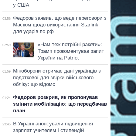
у США
Федоров заявив, що веде переговори з
03:56
Маском щодо використання Starlink
для ударів по рф
«Нам теж потрібні ракети»:
02:59
Трамп прокоментував запит
України на Patriot
Міноборони отримає дані українців з
01:59
податкової для звірки військового
обліку: що відомо
Федоров розкрив, як пропонував
01:24
змінити мобілізацію: що передбачав
план
В Україні анонсували підвищення
23:45
зарплат учителям і стипендій