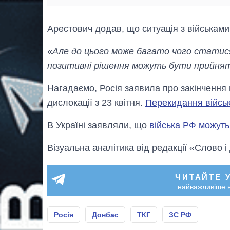
Арестович додав, що ситуація з військами
«
Але до цього може багато чого статися,
позитивні рішення можуть бути прийнят
Нагадаємо, Росія заявила про закінчення н
дислокації з 23 квітня.
Перекидання військ
В Україні заявляли, що
війська РФ можуть
Візуальна аналітика від редакції «Слово і
ЧИТАЙТЕ 
найважливіше в
Росія
Донбас
ТКГ
ЗС РФ