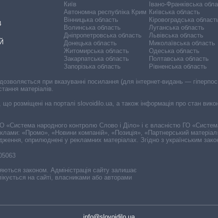
Київ
Івано-Франківська обл
Автономна республіка Крим
Київська область
Вінницька область
Кіровоградська област
В
Волинська область
Луганська область
Дніпропетровська область
Львівська область
Й
Донецька область
Миколаївська область
Житомирська область
Одеська область
Закарпатська область
Полтавська область
Запорізька область
Рівненська область
 дозволяється при вказуванні посилання (для інтернет-видань — гіперпоси
стання матеріалів.
, що розміщені на порталі slovoidilo.ua, а також інформація про стан вик
і ГО «Система народного контролю Слово і Діло» і є власністю ГО «Систе
еклами: «Промо», «Новини компаній», «Позиція», «Партнерський матеріал
судження, оприлюднені у рекламних матеріалах. Згідно з українським зак
-05063
няються законом. Адміністрація сайту залишає
ікується на сайті, власниками або авторами
info@slovoidilo.ua