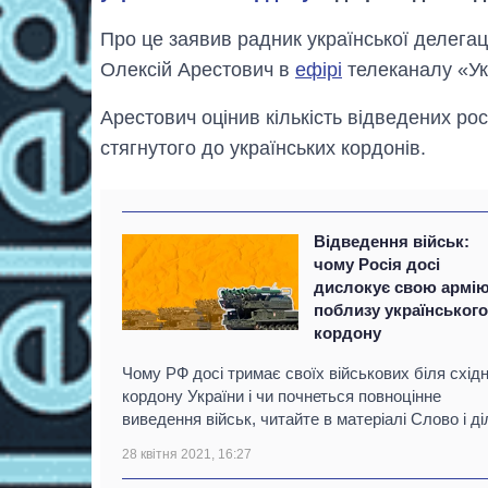
Про це заявив радник української делегаці
Олексій Арестович в
ефірі
телеканалу «Ук
Арестович оцінив кількість відведених рос
стягнутого до українських кордонів.
Відведення військ:
чому Росія досі
дислокує свою армі
поблизу українськог
кордону
Чому РФ досі тримає своїх військових біля схід
кордону України і чи почнеться повноцінне
виведення військ, читайте в матеріалі Слово і ді
28 квітня 2021, 16:27