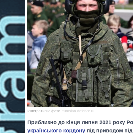
Ілюстративне фото
eurasian-defence.ru
Приблизно до кінця липня 2021 року Р
українського кордону
під приводом під