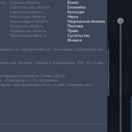
асть
Сумська область
Бізнес
Тернопільська область
Економіка
ь
Харківська область
Культура
Херсонська область
Наука
Хмельницька область
Національна безпека
Черкаська область
Політика
Чернівецька область
Право
Чернігівська область
Суспільство
Фінанси
лання) на www.slovoidilo.ua. Посилання (гіперпосилання)
онання цих обіцянок, зібрана й опрацьована ТОВ «ІА Слово і
ма народного контролю Слово і Діло».
», «Спецпроєкт», «За підтримки».
онодавством відповідальність за зміст реклами несе