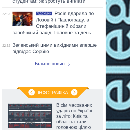
студентам: як зростуть виплати
Росія вдарила по
ПІДСУМКИ
22:53
Лозовій і Павлограду, а
Стефанішиній обрали
запобіжний захід. Головне за день
Зеленський цими вихідними вперше
22:32
відвідає Сербію
Більше новин
ІНФОГРАФІКА
Вісім масованих
ударів по Україні
за літо: Київ та
область стали
головною ціллю