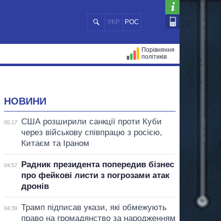
УКР
РОС
Порівняння
політиків
ЦІЙ
МЕРИ МІСТ
ВСІ ПЕРСОНИ
НОВИНИ
США розширили санкції проти Куби
05:17
через військову співпрацю з росією,
Китаєм та Іраном
Радник президента попередив бізнес
04:57
про фейкові листи з погрозами атак
дронів
Трамп підписав укази, які обмежують
04:39
право на громадянство за народженням