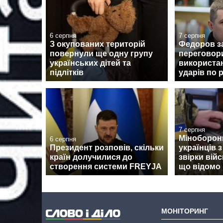
6 серпня
7 серпня
З окупованих територій
Федоров з
повернули ще одну групу
переговор
українських дітей та
використан
підлітків
ударів по 
7 серпня
Міноборон
6 серпня
Президент розповів, скільки
українців 
країн долучилися до
звірки вій
створення системи FREYJA
що відомо
МОНІТОРИНГ