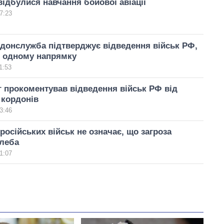
відбулися навчання бойової авіації
7:23
донслужба підтверджує відведення військ РФ,
в одному напрямку
1:53
 прокоментував відведення військ РФ від
 кордонів
3:46
російських військ не означає, що загроза
улеба
1:07