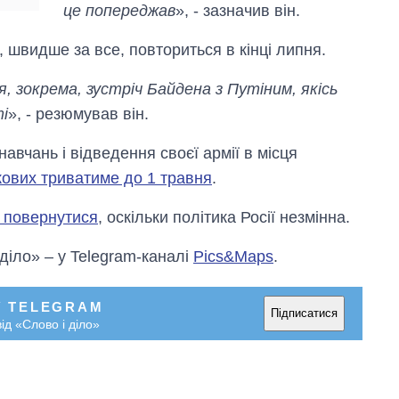
Anthropic
це попереджав
», - зазначив він.
, швидше за все, повториться в кінці липня.
 зокрема, зустріч Байдена з Путіним, якісь
і
», - резюмував він.
авчань і відведення своєї армії в місця
ових триватиме до 1 травня
.
 повернутися
, оскільки політика Росії незмінна.
 діло» – у Telegram-каналі
Pics&Maps
.
У TELEGRAM
Підписатися
ід «Слово і діло»