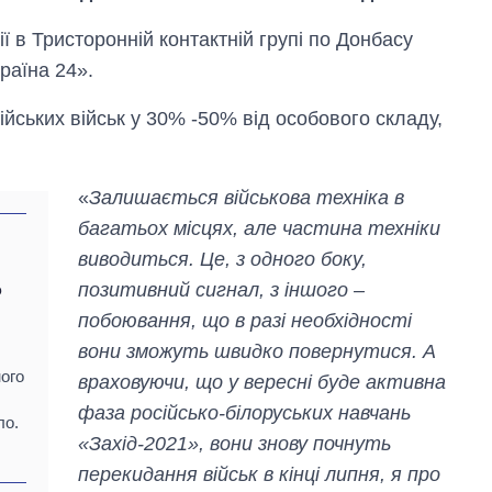
ї в Тристоронній контактній групі по Донбасу
раїна 24».
ійських військ у 30% -50% від особового складу,
«
Залишається військова техніка в
багатьох місцях, але частина техніки
виводиться. Це, з одного боку,
позитивний сигнал, з іншого –
ю
о
побоювання, що в разі необхідності
вони зможуть швидко повернутися. А
ного
враховуючи, що у вересні буде активна
Економіка ШІ-
фаза російсько-білоруських навчань
гігантів: скільки
ло.
коштують і
«Захід-2021», вони знову почнуть
заробляють
перекидання військ в кінці липня, я про
OpenAI та