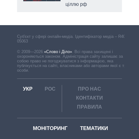
ціллю рф
Cуб'єкт у сфері онлайн-медіа. Ідентифікатор медіа – R40-
05063
© 2009—2026
«Слово і Діло»
.
Всі права захищені і
охороняються законом. Адміністрація сайту залишає за
собою право не погоджуватися з інформацією, яка
публікується на сайті, власниками або авторами якої є треті
особи.
УКР
РОС
ПРО НАС
КОНТАКТИ
ПРАВИЛА
МОНІТОРИНГ
ТЕМАТИКИ