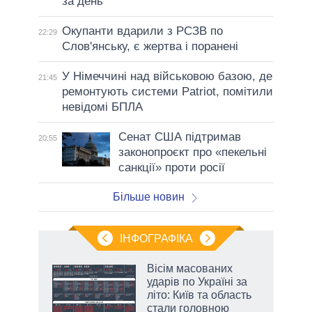
за день
Окупанти вдарили з РСЗВ по
22:29
Слов'янську, є жертва і поранені
У Німеччині над військовою базою, де
21:45
ремонтують системи Patriot, помітили
невідомі БПЛА
Сенат США підтримав
20:55
законопроєкт про «пекельні
санкції» проти росії
Більше новин
ІНФОГРАФІКА
жет
Вісім масованих
ударів по Україні за
ків
літо: Київ та область
стали головною