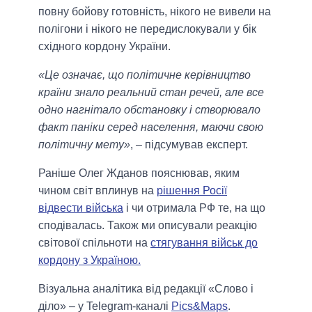
повну бойову готовність, нікого не вивели на
полігони і нікого не передислокували у бік
східного кордону України.
«Це означає, що політичне керівництво
країни знало реальний стан речей, але все
одно нагнітало обстановку і створювало
факт паніки серед населення, маючи свою
політичну мету»
, ‒ підсумував експерт.
Раніше Олег Жданов пояснював, яким
чином світ вплинув на
рішення Росії
відвести війська
і чи отримала РФ те, на що
сподівалась. Також ми описували реакцію
світової спільноти на
стягування військ до
кордону з Україною.
Візуальна аналітика від редакції «Слово і
діло» – у Telegram-каналі
Pics&Maps
.