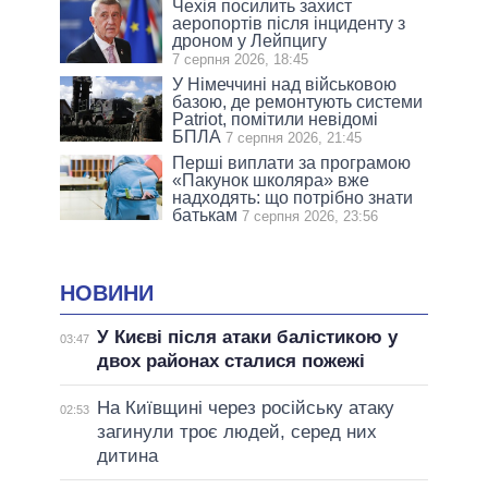
Чехія посилить захист
аеропортів після інциденту з
дроном у Лейпцигу
7 серпня 2026, 18:45
У Німеччині над військовою
базою, де ремонтують системи
Patriot, помітили невідомі
БПЛА
7 серпня 2026, 21:45
Перші виплати за програмою
«Пакунок школяра» вже
надходять: що потрібно знати
батькам
7 серпня 2026, 23:56
НОВИНИ
У Києві після атаки балістикою у
03:47
двох районах сталися пожежі
На Київщині через російську атаку
02:53
загинули троє людей, серед них
дитина