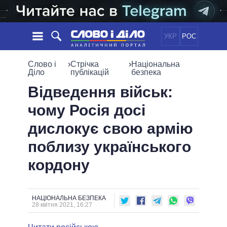
УКР
РОС
НОВИНИ
Слово і
›
Стрічка
›
Національна
Діло
публікацій
безпека
ОБIЦЯНКИ
СТРІЧКА
ПОЛІТИКА
Відведення військ:
ПОДІЇ
ЕКОНОМІКА
чому Росія досі
ПОЛIТИКИ
СТАТТІ
СУСПІЛЬСТВО
дислокує свою армію
ІНФОГРАФІКА
ДУМКИ
СВІТ
УСІ ПОЛІТИКИ
поблизу українського
ОГЛЯДИ
ПРЕЗИДЕНТ І ОФІС
ВІДЕО
кордону
ДАЙДЖЕСТИ
ВЕРХОВНА РАДА
ПІДТРИМАТИ
КАБІНЕТ МІНІСТРІВ
ГОЛОВИ ОБЛАДМІНІСТРАЦІЙ
ПОРІВНЯННЯ ПОЛІТИКІВ
НАЦІОНАЛЬНА БЕЗПЕКА
МЕРИ МІСТ
28 квітня 2021, 16:27
ВСІ ПЕРСОНИ