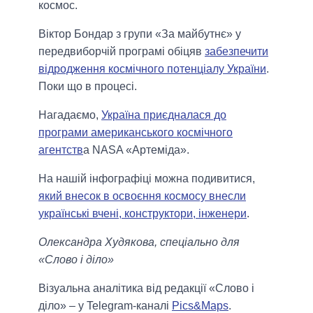
космос.
Віктор Бондар з групи «За майбутнє» у
передвиборчій програмі обіцяв
забезпечити
відродження космічного потенціалу України
.
Поки що в процесі.
Нагадаємо,
Україна приєдналася до
програми американського космічного
агентств
а NASA «Артеміда».
На нашій інфографіці можна подивитися,
який внесок в освоєння космосу внесли
українські вчені, конструктори, інженери
.
Олександра Худякова, спеціально для
«Слово і діло»
Візуальна аналітика від редакції «Слово і
діло» – у Telegram-каналі
Pics&Maps
.