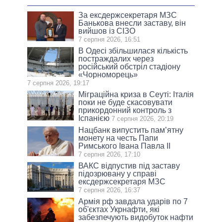
За ексдержсекретаря МЗС
Банькова внесли заставу, він
вийшов із СІЗО
7 серпня 2026, 16:51
В Одесі збільшилася кількість
постраждалих через
російський обстріл стадіону
«Чорноморець»
7 серпня 2026, 19:17
Міграційна криза в Сеуті: Італія
поки не буде скасовувати
прикордонний контроль з
Іспанією
7 серпня 2026, 20:19
Нацбанк випустить пам’ятну
монету на честь Папи
Римського Івана Павла II
7 серпня 2026, 17:10
ВАКС відпустив під заставу
підозрювану у справі
ексдержсекретаря МЗС
7 серпня 2026, 16:37
Армія рф завдала ударів по 7
об'єктах Укрнафти, які
забезпечують видобуток нафти