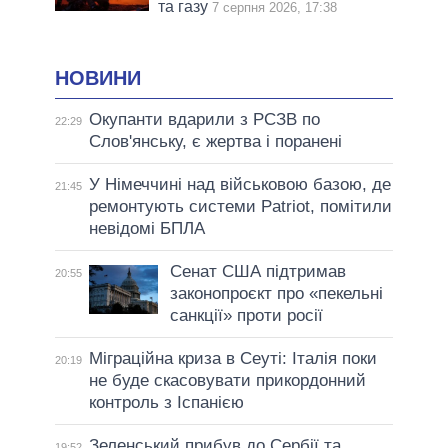
та газу
7 серпня 2026, 17:38
НОВИНИ
Окупанти вдарили з РСЗВ по
22:29
Слов'янську, є жертва і поранені
У Німеччині над військовою базою, де
21:45
ремонтують системи Patriot, помітили
невідомі БПЛА
Сенат США підтримав
20:55
законопроєкт про «пекельні
санкції» проти росії
Міграційна криза в Сеуті: Італія поки
20:19
не буде скасовувати прикордонний
контроль з Іспанією
Зеленський прибув до Сербії та
19:52