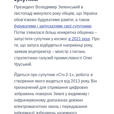
Президент Володимир Зеленський в
листопаді минулого року обіцяв, що Україна
обов'язково будуватиме ракети, а також
будуватиме і запускатиме свої супутники
.
Потім з'явилася більш конкретна обіцянка –
запустити супутник у космос
в 2021 році
. Про
те, що запуск відбудеться наприкінці року,
заявив віцепрем'єр – міністр з питань
стратегічних галузей промисловості Олег
Уруський.
Йдеться про супутник «Січ-2-1», робота зі
створення якого ведеться від 2013 року. Він
призначений для отримання цифрових
зображень поверхні Землі у видимому і
інфрачервоному діапазонах довжин
електромагнітних хвиль і передавання
інформації зображень наземного