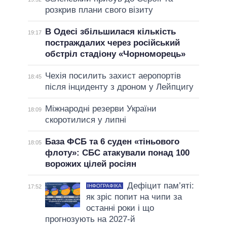
розкрив плани свого візиту
В Одесі збільшилася кількість
19:17
постраждалих через російський
обстріл стадіону «Чорноморець»
Чехія посилить захист аеропортів
18:45
після інциденту з дроном у Лейпцигу
Міжнародні резерви України
18:09
скоротилися у липні
База ФСБ та 6 суден «тіньового
18:05
флоту»: СБС атакували понад 100
ворожих цілей росіян
Дефіцит пам’яті:
ІНФОГРАФІКА
17:52
як зріс попит на чипи за
останні роки і що
прогнозують на 2027-й