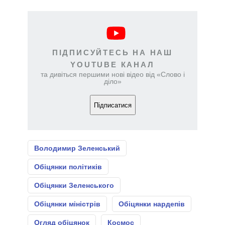
ПІДПИСУЙТЕСЬ НА НАШ
YOUTUBE КАНАЛ
та дивіться першими нові відео від «Слово і
діло»
Підписатися
Володимир Зеленський
Обіцянки політиків
Обіцянки Зеленського
Обіцянки міністрів
Обіцянки нардепів
Огляд обіцянок
Космос