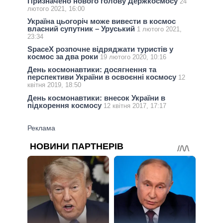
Призначено нового голову Держкосмосу
24
лютого 2021, 16:00
Україна цьогоріч може вивести в космос
власний супутник – Уруський
1 лютого 2021,
23:34
SpaceX розпочне відряджати туристів у
космос за два роки
19 лютого 2020, 10:16
День космонавтики: досягнення та
перспективи України в освоєнні космосу
12
квітня 2019, 18:50
День космонавтики: внесок України в
підкорення космосу
12 квітня 2017, 17:17