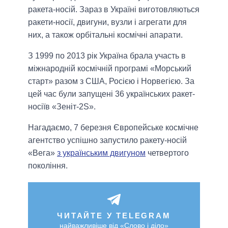
ракета-носій. Зараз в Україні виготовляються
ракети-носії, двигуни, вузли і агрегати для
них, а також орбітальні космічні апарати.
З 1999 по 2013 рік Україна брала участь в
міжнародній космічній програмі «Морський
старт» разом з США, Росією і Норвегією. За
цей час були запущені 36 українських ракет-
носіїв «Зеніт-2S».
Нагадаємо, 7 березня Європейське космічне
агентство успішно запустило ракету-носій
«Вега»
з українським двигуном
четвертого
покоління.
ЧИТАЙТЕ У TELEGRAM
найважливіше від «Слово і діло»