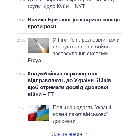
групу щодо Куби – NYT
Велика Британія розширила санкції
13:41
проти росії
У Fire Point розповіли, коли
13:30
планують перше бойове
застосування системи
Freya
Колумбійські наркокартелі
13:02
відправляють до України бійців,
щоб отримати досвід дронової
війни – FT
Польща надасть Україні
12:50
новий пакет військової
допомоги
Більше новин