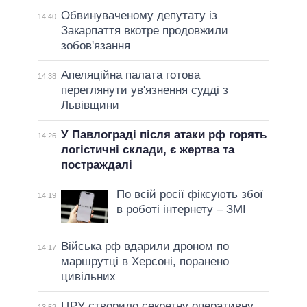
Обвинуваченому депутату із
14:40
Закарпаття вкотре продовжили
зобов'язання
Апеляційна палата готова
14:38
переглянути ув'язнення судді з
Львівщини
У Павлограді після атаки рф горять
14:26
логістичні склади, є жертва та
постраждалі
По всій росії фіксують збої
14:19
в роботі інтернету – ЗМІ
Війська рф вдарили дроном по
14:17
маршрутці в Херсоні, поранено
цивільних
ЦРУ створило секретну оперативну
13:52