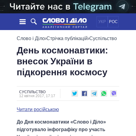
УКР
РОС
НОВИНИ
Слово і Діло
›
Стрічка публікацій
›
Суспільство
День космонавтики:
ОБIЦЯНКИ
СТРІЧКА
ПОЛІТИКА
внесок України в
ПОДІЇ
ЕКОНОМІКА
ПОЛIТИКИ
підкорення космосу
СТАТТІ
СУСПІЛЬСТВО
ІНФОГРАФІКА
ДУМКИ
СВІТ
УСІ ПОЛІТИКИ
ОГЛЯДИ
ПРЕЗИДЕНТ І ОФІС
ВІДЕО
СУСПІЛЬСТВО
ДАЙДЖЕСТИ
12 квітня 2017, 17:17
ВЕРХОВНА РАДА
ПІДТРИМАТИ
КАБІНЕТ МІНІСТРІВ
Читати російською
ГОЛОВИ ОБЛАДМІНІСТРАЦІЙ
ПОРІВНЯННЯ ПОЛІТИКІВ
До Дня космонавтики «Слово і Діло»
МЕРИ МІСТ
підготувало інфографіку про участь
ВСІ ПЕРСОНИ