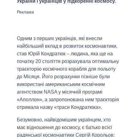
України і українців у підкоренні космосу.
Одним з перших українців, які внесли
найбільший вклад в розвиток космонавтики,
став Юрій Кондратюк – людина, яка ще на
початку 20 століття розрахувала оптимальну
траєкторію космічного корабля для польоту
до Місяця. Його розрахунки пізніше були
використані американським космічним
агентством NASA у місячній програмі
«Аполлон», а запропонована ним траєкторія
отримала назву «траси Кондратюка».
Безумовно, найвідомішим українцем, хто
має відношення до космосу, є батько всієї
радянської космонавтики Сергій Корольов: