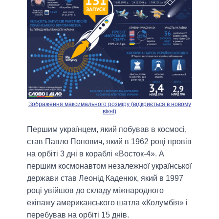
Зображення максимального розміру (відкриється в новому
вікні)
Першим українцем, який побував в космосі,
став Павло Попович, який в 1962 році провів
на орбіті 3 дні в кораблі «Восток-4». А
першим космонавтом незалежної української
держави став Леонід Каденюк, який в 1997
році увійшов до складу міжнародного
екіпажу американського шатла «Колумбія» і
перебував на орбіті 15 днів.