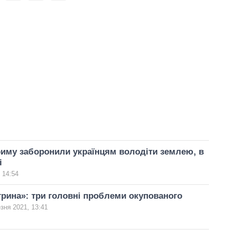
иму заборонили українцям володіти землею, в
і
 14:54
трина»: три головні проблеми окупованого
зня 2021, 13:41