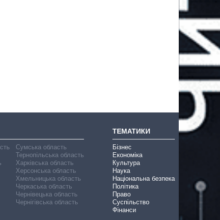
ТЕМАТИКИ
асть
Сумська область
Бізнес
Тернопільська область
Економіка
ь
Харківська область
Культура
Херсонська область
Наука
Хмельницька область
Національна безпека
Черкаська область
Політика
Чернівецька область
Право
Чернігівська область
Суспільство
Фінанси