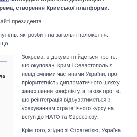
окрема, створення Кримської платформи.
айті президента.
унктів, які розбиті на загальні положення,
ощо.
Зокрема, в документі йдеться про те,
що окуповані Крим і Севастополь є
невід'ємними частинами України, про
ила
пріоритетність дипломатичного шляху
Як змінився
бюджет
завершення конфлікту, а також про те,
Міністерства
що реінтеграція відбуватиметься з
оборони за 13
років війни з
урахуванням стратегічного курсу на
росією
вступ до НАТО та Євросоюзу.
Крім того, згідно зі Стратегією, Україна