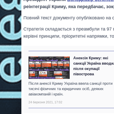
реінтеграції Криму, яка передбачає, з
Повний текст документу опубліковано на с
Стратегія складається з преамбули та 97 п
керівні принципи, пріоритетні напрямки, т
Анексія Криму: які
санкції Україна ввод
після окупації
півострова
Після анексії Криму Україна ввела санкції проти
тисячі фізичних та юридичних осіб, деяких
авіакомпаній і країн.
24 березня 2021, 17:02