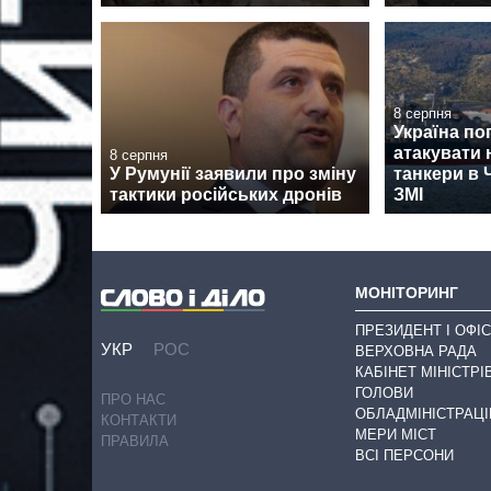
8 серпня
Україна по
атакувати 
8 серпня
У Румунії заявили про зміну
танкери в 
тактики російських дронів
ЗМІ
МОНІТОРИНГ
ПРЕЗИДЕНТ І ОФІС
УКР
РОС
ВЕРХОВНА РАДА
КАБІНЕТ МІНІСТРІ
ГОЛОВИ
ПРО НАС
ОБЛАДМІНІСТРАЦІ
КОНТАКТИ
МЕРИ МІСТ
ПРАВИЛА
ВСІ ПЕРСОНИ