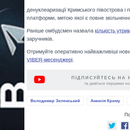
денуклеаризації Кримського півострова і
платформи, метою якої є повне звільнення
Раніше омбудсмен назвала
кількість утри
заручників.
Отримуйте оперативно найважливіші новин
VIBER-месенджері
.
ПІДПИСУЙТЕСЬ НА 
та дивіться першими нов
Володимир Зеленський
Анексія Криму
По