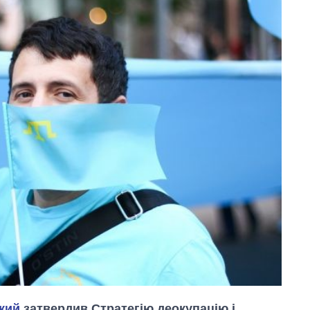
кий
затвердив Стратегію деокупацію і