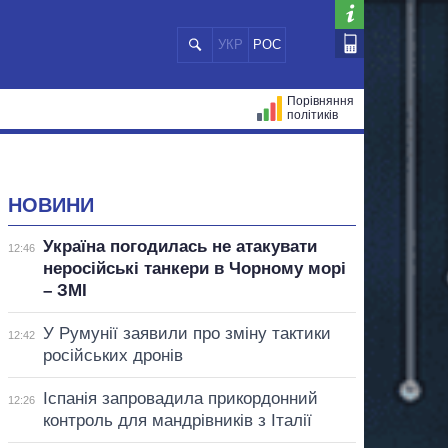
УКР
РОС
Порівняння
політиків
ЦІЙ
МЕРИ МІСТ
ВСІ ПЕРСОНИ
НОВИНИ
Україна погодилась не атакувати
12:46
неросійські танкери в Чорному морі
– ЗМІ
У Румунії заявили про зміну тактики
12:42
російських дронів
Іспанія запровадила прикордонний
12:26
контроль для мандрівників з Італії