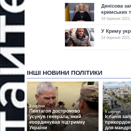
Денісова за
кримських т
19 березня 2021,
У Криму укр
24 березня 2021,
ІНШІ НОВИНИ ПОЛІТИКИ
8 серпня
Пентагон достроково
8 серпня
усунув генерала, який
Іспанія за
координував підтримку
прикордон
України
для мандрів