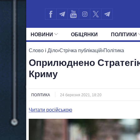
НОВИНИ
ОБIЦЯНКИ
ПОЛIТИКИ
УСІ ПОЛІТИКИ
ПРЕЗИДЕНТ І ОФ
Слово і Діло
›
Стрічка публікацій
›
Політика
Оприлюднено Стратегію 
Криму
ПОЛІТИКА
24 березня 2021, 18:20
Читати російською