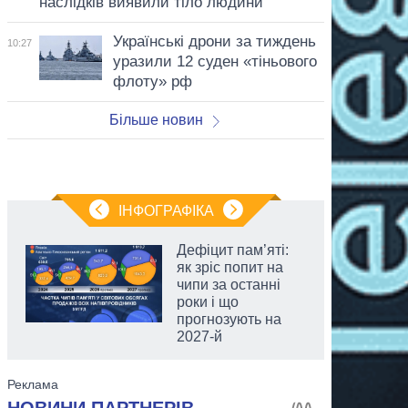
наслідків виявили тіло людини
Українські дрони за тиждень
10:27
уразили 12 суден «тіньового
флоту» рф
Більше новин
ІНФОГРАФІКА
Дефіцит пам’яті:
як зріс попит на
чипи за останні
роки і що
прогнозують на
2027-й