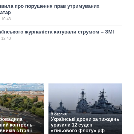
явила про порушення прав утримуваних
атар
 10:43
аїнського журналіста катували струмом – ЗМІ
 12:40
8 серпня
провадила
Українські дрони за тиждень
ний контроль
уразили 12 суден
ників з Італії
«тіньового флоту» рф