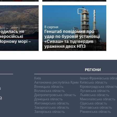
8 серпня
годилась не
Генштаб повідомив про
неросійські
удар по буровій установці
Чорному морі –
«Сиваш» та підтвердив
ураження двох НПЗ
РЕГІОНИ
Київ
Івано-Франківська обл
Автономна республіка Крим
Київська область
Вінницька область
Кіровоградська област
В
Волинська область
Луганська область
Дніпропетровська область
Львівська область
Й
Донецька область
Миколаївська область
Житомирська область
Одеська область
Закарпатська область
Полтавська область
Запорізька область
Рівненська область