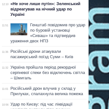
«Не хоче лише путін»: Зеленський
12:10
відреагував на нічний удар по
Україні
Генштаб повідомив про удар
11:51
по буровій установці
«Сиваш» та підтвердив
ураження двох НПЗ
Російські дрони атакували
11:36
пасажирський поїзд Суми – Київ
Україна пройшла період рекордної
11:32
серпневої спеки без відключень світла
– Шмигаль
Російський дрон влучив у склад у
11:01
Прилуках, спалахнула велика пожежа
Удар по Києву: під час ліквідації
10:56