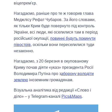
віцепрем'єр.
Нагадаємо, раніше про те ж говорив глава
Меджлісу Рефат Чубаров. За його словами,
як тільки Крим буде повернуто під контроль
України, всі люди, які оселилися там в період
російської окупації,
повинні будуть покинути
півострів
, оскільки вони переселилися туди
незаконно.
Нагадаємо, з 20 березня в окупованому
Криму почав діяти «указ» президента Росії
Володимира Путіна про з
аборону володіти
землею
іноземним громадянам.
Візуальна аналітика від редакції «Слово і
діло» – у Telegram-каналі
Pics&Maps
.