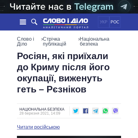
УКР
РОС
НОВИНИ
Слово і
›
Стрічка
›
Національна
Діло
публікацій
безпека
ОБIЦЯНКИ
СТРІЧКА
ПОЛІТИКА
Росіян, які приїхали
ПОДІЇ
ЕКОНОМІКА
до Криму після його
ПОЛIТИКИ
СТАТТІ
СУСПІЛЬСТВО
окупації, виженуть
ІНФОГРАФІКА
ДУМКИ
СВІТ
УСІ ПОЛІТИКИ
геть – Рєзніков
ОГЛЯДИ
ПРЕЗИДЕНТ І ОФІС
ВІДЕО
ДАЙДЖЕСТИ
ВЕРХОВНА РАДА
ПІДТРИМАТИ
КАБІНЕТ МІНІСТРІВ
НАЦІОНАЛЬНА БЕЗПЕКА
28 березня 2021, 14:09
ГОЛОВИ ОБЛАДМІНІСТРАЦІЙ
ПОРІВНЯННЯ ПОЛІТИКІВ
МЕРИ МІСТ
Читати російською
ВСІ ПЕРСОНИ