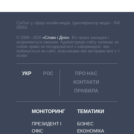
Cуб'єкт у сфері онлайн-медіа. Ідентифікатор медіа – R40-
05063
© 2009—2026
«Слово і Діло»
.
Всі права захищені і
охороняються законом. Адміністрація сайту залишає за
собою право не погоджуватися з інформацією, яка
публікується на сайті, власниками або авторами якої є треті
особи.
УКР
РОС
ПРО НАС
КОНТАКТИ
ПРАВИЛА
МОНІТОРИНГ
ТЕМАТИКИ
ПРЕЗИДЕНТ І
БІЗНЕС
ОФІС
ЕКОНОМІКА