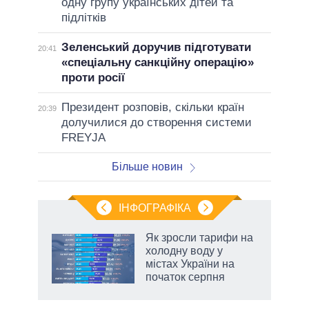
одну групу українських дітей та
підлітків
Зеленський доручив підготувати
20:41
«спеціальну санкційну операцію»
проти росії
Президент розповів, скільки країн
20:39
долучилися до створення системи
FREYJA
Більше новин
ІНФОГРАФІКА
нтів:
Як зросли тарифи на
 і
холодну воду у
nAI
містах України на
початок серпня