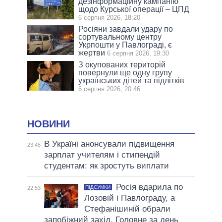
дезінформаційну кампанію
щодо Курської операції – ЦПД
6 серпня 2026, 18:20
Росіяни завдали удару по
сортувальному центру
Укрпошти у Павлограді, є
жертви
6 серпня 2026, 19:30
З окупованих територій
повернули ще одну групу
українських дітей та підлітків
6 серпня 2026, 20:46
НОВИНИ
В Україні анонсували підвищення
23:45
зарплат учителям і стипендій
студентам: як зростуть виплати
Росія вдарила по
ПІДСУМКИ
22:53
Лозовій і Павлограду, а
Стефанішиній обрали
запобіжний захід. Головне за день