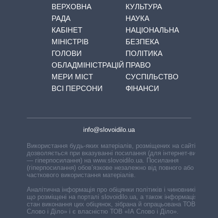
ВЕРХОВНА
КУЛЬТУРА
РАДА
НАУКА
КАБІНЕТ
НАЦІОНАЛЬНА
МІНІСТРІВ
БЕЗПЕКА
ГОЛОВИ
ПОЛІТИКА
ОБЛАДМІНІСТРАЦІЙ
ПРАВО
МЕРИ МІСТ
СУСПІЛЬСТВО
ВСІ ПЕРСОНИ
ФІНАНСИ
info@slovoidilo.ua
Використання будь-яких матеріалів, розміщених на сайті,
дозволяється при вказуванні посилання (для інтернет-видань
— гіперпосилання) на www.slovoidilo.ua. Посилання
(гіперпосилання) обов’язкове незалежно від повного або
часткового використання матеріалів.
Аналітична інформація про обіцянки політиків і чиновників,
що розміщені на порталі slovoidilo.ua, а також інформація про
стан виконання цих обіцянок, зібрана й опрацьована ТОВ «ІА
Слово і Діло» і є власністю ТОВ «ІА Слово і Діло».