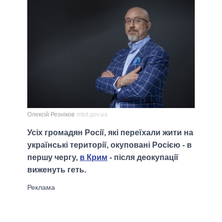
Олексій Резніков
mtot.gov.ua
Усіх громадян Росії, які переїхали жити на
українські території, окуповані Росією - в
першу чергу,
в Крим
- після деокупації
виженуть геть.