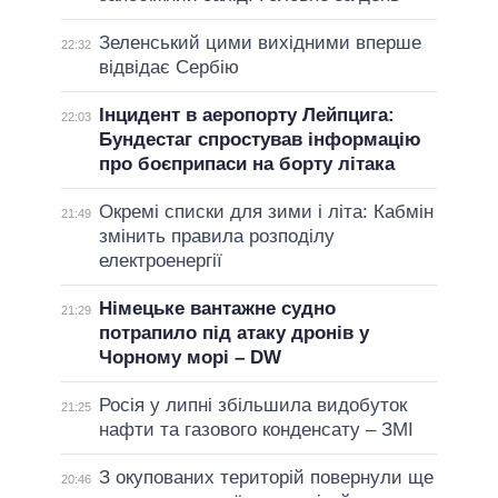
Зеленський цими вихідними вперше
22:32
відвідає Сербію
Інцидент в аеропорту Лейпцига:
22:03
Бундестаг спростував інформацію
про боєприпаси на борту літака
Окремі списки для зими і літа: Кабмін
21:49
змінить правила розподілу
електроенергії
Німецьке вантажне судно
21:29
потрапило під атаку дронів у
Чорному морі – DW
Росія у липні збільшила видобуток
21:25
нафти та газового конденсату – ЗМІ
З окупованих територій повернули ще
20:46