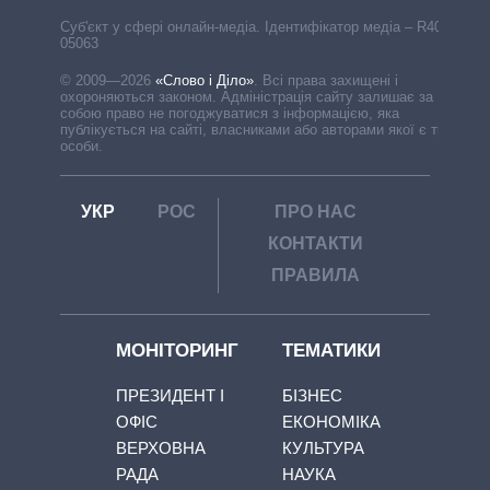
Cуб'єкт у сфері онлайн-медіа. Ідентифікатор медіа – R40-
05063
© 2009—2026
«Слово і Діло»
.
Всі права захищені і
охороняються законом. Адміністрація сайту залишає за
собою право не погоджуватися з інформацією, яка
публікується на сайті, власниками або авторами якої є треті
особи.
УКР
РОС
ПРО НАС
КОНТАКТИ
ПРАВИЛА
МОНІТОРИНГ
ТЕМАТИКИ
ПРЕЗИДЕНТ І
БІЗНЕС
ОФІС
ЕКОНОМІКА
ВЕРХОВНА
КУЛЬТУРА
РАДА
НАУКА