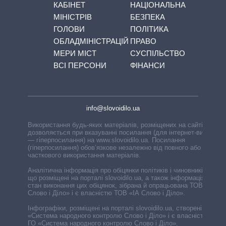
КАБІНЕТ
НАЦІОНАЛЬНА
МІНІСТРІВ
БЕЗПЕКА
ГОЛОВИ
ПОЛІТИКА
ОБЛАДМІНІСТРАЦІЙ
ПРАВО
МЕРИ МІСТ
СУСПІЛЬСТВО
ВСІ ПЕРСОНИ
ФІНАНСИ
info@slovoidilo.ua
Використання будь-яких матеріалів, розміщених на сайті,
дозволяється при вказуванні посилання (для інтернет-видань
— гіперпосилання) на www.slovoidilo.ua. Посилання
(гіперпосилання) обов’язкове незалежно від повного або
часткового використання матеріалів.
Аналітична інформація про обіцянки політиків і чиновників,
що розміщені на порталі slovoidilo.ua, а також інформація про
стан виконання цих обіцянок, зібрана й опрацьована ТОВ «ІА
Слово і Діло» і є власністю ТОВ «ІА Слово і Діло».
Інфографіки, розміщені на порталі slovoidilo.ua, створені ГО
«Система народного контролю Слово і Діло» і є власністю
ГО «Система народного контролю Слово і Діло».