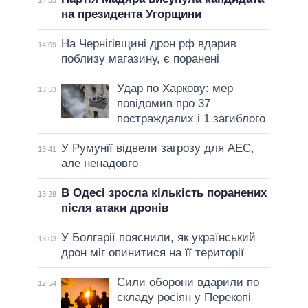
14:33
на президента Угорщини
На Чернігівщині дрон рф вдарив
14:09
поблизу магазину, є поранені
Удар по Харкову: мер
13:53
повідомив про 37
постраждалих і 1 загиблого
У Румунії відвели загрозу для АЕС,
13:41
але ненадовго
В Одесі зросла кількість поранених
13:28
після атаки дронів
У Болгарії пояснили, як український
13:03
дрон міг опинитися на її території
Сили оборони вдарили по
12:54
складу росіян у Перекопі