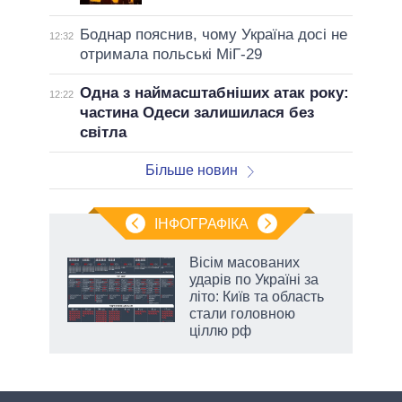
Боднар пояснив, чому Україна досі не
12:32
отримала польські МіГ-29
Одна з наймасштабніших атак року:
12:22
частина Одеси залишилася без
світла
Більше новин
ІНФОГРАФІКА
Вісім масованих
ть
ударів по Україні за
літо: Київ та область
стали головною
ціллю рф