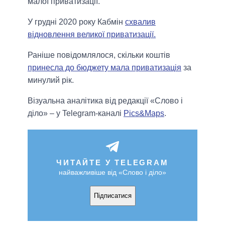
малої приватизації.
У грудні 2020 року Кабмін
схвалив
відновлення великої приватизації.
Раніше повідомлялося, скільки коштів
принесла до бюджету мала приватизація
за
минулий рік.
Візуальна аналітика від редакції «Слово і
діло» – у Telegram-каналі
Pics&Maps
.
ЧИТАЙТЕ У TELEGRAM
найважливіше від «Слово і діло»
Підписатися