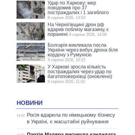
Удар по Харкову: мер
повідомив про 37
постраждалих і 1 загиблого
9 серпня 2026, 13:53
На Чернігівщині дрон рф
вдарив поблизу магазину, є
поранені
9 серпня 2026, 14:09
Болгарія викликала посла
України через вибух дрона біля
кордону з Румунією
9 серпня 2026, 10:22
У Харкові зросла кількість
постраждалих через удар по
багатоповерхівці (оновлено)
9 серпня 2026, 11:02
НОВИНИ
Росія вдарила по німецькому бізнесу
14:42
в Україні, є масштабні руйнування
Партія Мадяра висунула кандидата