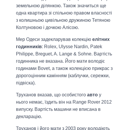
земельною ділянкою. Також значиться ще
одна квартира зі спільною правом власності
з колишньою цивільною дружиною Тетяною
Колтуновою і дочкою Алісою.
Мер Одеси задекларував колекцію
елітних
годинників
: Rolex, Ulysse Nardin, Patek
Philippe, Breguet, A. Lange & Sohne. Вартість
годинника не вказана. Його мати володіє
годинами Bovet, а також колекцією прикрас з
дорогоцінним камінням (каблучки, сережки,
підвіска).
Труханов вказав, що особистого
авто
у
нього немає, їздить він на Range Rover 2012
випуску. Вартість машини не вписана в
декларацію.
Труханов і його мати з 2003 року володіють