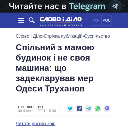
УКР
РОС
НОВИНИ
Слово і Діло
›
Стрічка публікацій
›
Суспільство
Спільний з мамою
ОБIЦЯНКИ
СТРІЧКА
ПОЛІТИКА
будинок і не своя
ПОДІЇ
ЕКОНОМІКА
ПОЛIТИКИ
машина: що
СТАТТІ
СУСПІЛЬСТВО
ІНФОГРАФІКА
ДУМКИ
СВІТ
УСІ ПОЛІТИКИ
задекларував мер
ОГЛЯДИ
ПРЕЗИДЕНТ І ОФІС
Одеси Труханов
ВІДЕО
ДАЙДЖЕСТИ
ВЕРХОВНА РАДА
ПІДТРИМАТИ
КАБІНЕТ МІНІСТРІВ
ГОЛОВИ ОБЛАДМІНІСТРАЦІЙ
СУСПІЛЬСТВО
ПОРІВНЯННЯ ПОЛІТИКІВ
30 березня 2021, 18:38
МЕРИ МІСТ
Читати російською
ВСІ ПЕРСОНИ