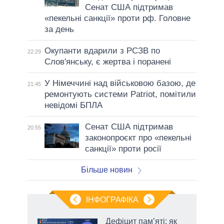
Сенат США підтримав
«пекельні санкції» проти рф. Головне
за день
Окупанти вдарили з РСЗВ по
22:29
Слов'янську, є жертва і поранені
У Німеччині над військовою базою, де
21:45
ремонтують системи Patriot, помітили
невідомі БПЛА
Сенат США підтримав
20:55
законопроєкт про «пекельні
санкції» проти росії
Більше новин
ІНФОГРАФІКА
жет
Дефіцит пам’яті: як