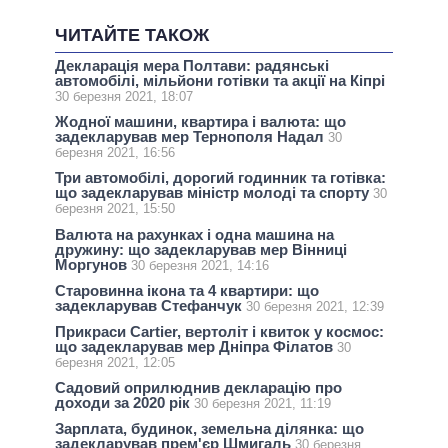
ЧИТАЙТЕ ТАКОЖ
Декларація мера Полтави: радянські
автомобілі, мільйони готівки та акції на Кіпрі
30 березня 2021, 18:07
Жодної машини, квартира і валюта: що
задекларував мер Тернополя Надал
30
березня 2021, 16:56
Три автомобілі, дорогий годинник та готівка:
що задекларував міністр молоді та спорту
30
березня 2021, 15:50
Валюта на рахунках і одна машина на
дружину: що задекларував мер Вінниці
Моргунов
30 березня 2021, 14:16
Старовинна ікона та 4 квартири: що
задекларував Стефанчук
30 березня 2021, 12:39
Прикраси Cartier, вертоліт і квиток у космос:
що задекларував мер Дніпра Філатов
30
березня 2021, 12:05
Садовий оприлюднив декларацію про
доходи за 2020 рік
30 березня 2021, 11:19
Зарплата, будинок, земельна ділянка: що
задекларував прем'єр Шмигаль
30 березня