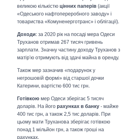
великою кількістю
цінних паперів
(акції
«Одеського нафтопереробного заводу» і
товариства «Комуненерготранс» і облігації).
Доходи
: за 2020 рік на посаді мера Одеси
Труханов отримав 267 тисяч гривень
зарплати. Значну частину доходу Труханов з
матір'ю отримують від здачі майна в оренду.
Також мер зазначив «подарунок у
негрошовій формі» від старшої дочки
Катерини, вартістю 600 тис грн.
Готівкою
мер Одеси зберігає 5 тисяч
доларів. На його
рахунках в банку
- майже
400 тис грн, а також 2,5 тис доларів. При
цьому мати Труханова зберігає готівкою
понад 1 мільйон грн, а також гроші на
рахунках.